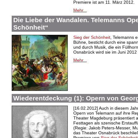
Premiere ist am 11. März 2012.
Mehr...
Die Liebe der Wandalen. Telemanns Ope
Schönheit“
Sieg der Schönheit
, Telemanns e
Bühne, besticht durch eine span
und durch Musik, die ein Füllhorn
Osnabrück wird sie im Juni 2012 
Mehr...
Wiederentdeckung (1): Opern von Georg
[16.02.2012] Auch in diesem Ja
Opern von Telemann auf ihre Repe
Theater Magdeburg präsentiert 
Festtagen als szenische Erstauf
(Regie: Jakob Peters-Messer, Mus
das Theater Osnabrück beschließ
Premiere von
Sieg der Schönheit