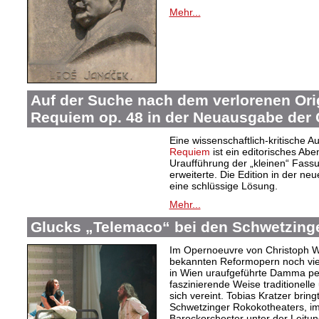
Mehr...
Auf der Suche nach dem verlorenen Orig
Requiem op. 48 in der Neuausgabe der
Eine wissenschaftlich-kritische 
Requiem
ist ein editorisches Ab
Uraufführung der „kleinen“ Fas
erweiterte. Die Edition in der n
eine schlüssige Lösung.
Mehr...
Glucks „Telemaco“ bei den Schwetzinge
Im Opernoeuvre von Christoph Wil
bekannten Reformopern noch vie
in Wien uraufgeführte Damma pe
faszinierende Weise traditionelle 
sich vereint. Tobias Kratzer brin
Schwetzinger Rokokotheaters, im
Barockorchester unter der Leitung