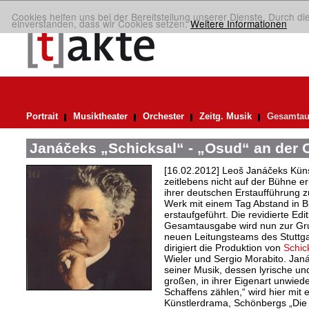
Cookies helfen uns bei der Bereitstellung unserer Dienste. Durch di
einverstanden, dass wir Cookies setzen.
Weitere Informationen
Portrait
Musiktheater
Orchester
Zeitg. Musik
Gesamtau
Janáčeks „Schicksal“ - „Osud“ an der O
[16.02.2012] Leoš Janáčeks Kün
zeitlebens nicht auf der Bühne e
ihrer deutschen Erstaufführung 
Werk mit einem Tag Abstand in Br
erstaufgeführt. Die revidierte E
Gesamtausgabe wird nun zur Grun
neuen Leitungsteams des Stuttga
dirigiert die Produktion von
Schic
Wieler und Sergio Morabito. Jan
seiner Musik, dessen lyrische u
großen, in ihrer Eigenart unwie
Schaffens zählen,“ wird hier mit
Künstlerdrama, Schönbergs „Die g