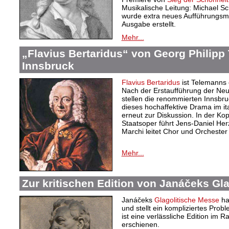
Musikalische Leitung: Michael Sc
wurde extra neues Aufführungsma
Ausgabe erstellt.
Mehr...
„Flavius Bertaridus“ von Georg Philipp
Innsbruck
Flavius Bertaridus
ist Telemanns 
Nach der Erstaufführung der N
stellen die renommierten Innsbr
dieses hochaffektive Drama im it
erneut zur Diskussion. In der K
Staatsoper führt Jens-Daniel Her
Marchi leitet Chor und Orchester
Mehr...
Zur kritischen Edition von Janáčeks Gl
Janáčeks
Glagolitische Messe
ha
und stellt ein kompliziertes Pro
ist eine verlässliche Edition i
erschienen.