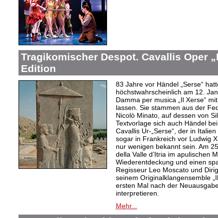
Tragikomischer Despot. Cavallis Oper „I
Edition
83 Jahre vor Händel „Serse“ hatt
höchstwahrscheinlich am 12. Jan
Damma per musica „Il Xerse“ mi
lassen. Sie stammen aus der Fed
Nicolò Minato, auf dessen von Sil
Textvorlage sich auch Händel bei
Cavallis Ur-„Serse“, der in Ital
sogar in Frankreich vor Ludwig X
nur wenigen bekannt sein. Am 25. 
della Valle d’Itria im apulischen
Wiederentdeckung und einen spa
Regisseur Leo Moscato und Dirige
seinem Originalklangensemble „
ersten Mal nach der Neuausgabe 
interpretieren.
Mehr...