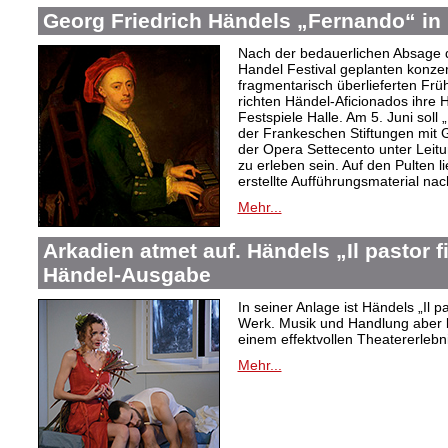
Georg Friedrich Händels „Fernando“ in 
Nach der bedauerlichen Absage d
Handel Festival geplanten konze
fragmentarisch überlieferten Fr
richten Händel-Aficionados ihre 
Festspiele Halle. Am 5. Juni sol
der Frankeschen Stiftungen mit
der Opera Settecento unter Leit
zu erleben sein. Auf den Pulten li
erstellte Aufführungsmaterial na
Mehr...
Arkadien atmet auf. Händels „Il pastor f
Händel-Ausgabe
In seiner Anlage ist Händels „Il 
Werk. Musik und Handlung aber bi
einem effektvollen Theatererlebni
Mehr...