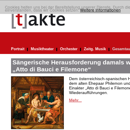
Cookies helfen uns bei der Bereitstellung unserer Dienste. Durch di
einverstanden, dass wir Cookies setzen.
Weitere Informationen
Portrait
Musiktheater
Orchester
Zeitg. Musik
Gesamtau
Sängerische Herausforderung damals w
„Atto di Bauci e Filemone“
Dem österreichisch-spanischen 
dem alten Ehepaar Philemon und 
Einakter „Atto di Bauci e Filemon
Wiederaufführungen.
Mehr...