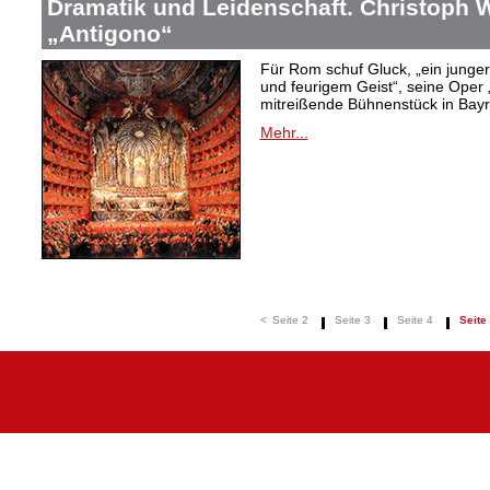
Dramatik und Leidenschaft. Christoph W
„Antigono“
Für Rom schuf Gluck, „ein junge
und feurigem Geist“, seine Oper 
mitreißende Bühnenstück in Bayr
Mehr...
<
Seite 2
Seite 3
Seite 4
Seite