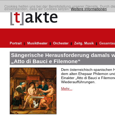
Cookies helfen uns bei der Bereitstellung unserer Dienste. Durch di
einverstanden, dass wir Cookies setzen.
Weitere Informationen
Portrait
Musiktheater
Orchester
Zeitg. Musik
Gesamtau
Sängerische Herausforderung damals w
„Atto di Bauci e Filemone“
Dem österreichisch-spanischen 
dem alten Ehepaar Philemon und 
Einakter „Atto di Bauci e Filemon
Wiederaufführungen.
Mehr...