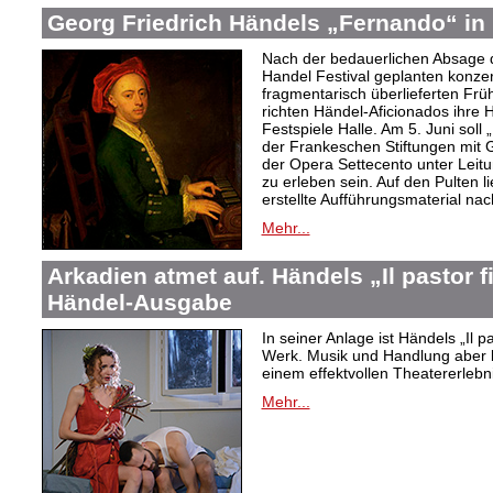
Georg Friedrich Händels „Fernando“ in 
Nach der bedauerlichen Absage d
Handel Festival geplanten konze
fragmentarisch überlieferten Fr
richten Händel-Aficionados ihre 
Festspiele Halle. Am 5. Juni sol
der Frankeschen Stiftungen mit
der Opera Settecento unter Leit
zu erleben sein. Auf den Pulten li
erstellte Aufführungsmaterial na
Mehr...
Arkadien atmet auf. Händels „Il pastor f
Händel-Ausgabe
In seiner Anlage ist Händels „Il 
Werk. Musik und Handlung aber bi
einem effektvollen Theatererlebni
Mehr...