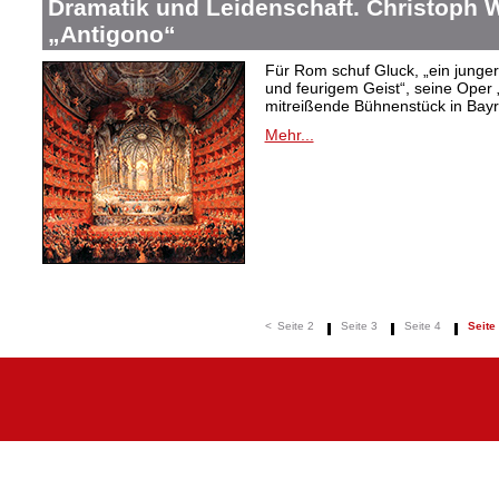
Dramatik und Leidenschaft. Christoph W
„Antigono“
Für Rom schuf Gluck, „ein junge
und feurigem Geist“, seine Oper 
mitreißende Bühnenstück in Bayr
Mehr...
<
Seite 2
Seite 3
Seite 4
Seite