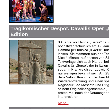
Tragikomischer Despot. Cavallis Oper „I
Edition
83 Jahre vor Händel „Serse“ hatt
höchstwahrscheinlich am 12. Jan
Damma per musica „Il Xerse“ mi
lassen. Sie stammen aus der Fed
Nicolò Minato, auf dessen von Sil
Textvorlage sich auch Händel bei
Cavallis Ur-„Serse“, der in Ital
sogar in Frankreich vor Ludwig X
nur wenigen bekannt sein. Am 25. 
della Valle d’Itria im apulischen
Wiederentdeckung und einen spa
Regisseur Leo Moscato und Dirige
seinem Originalklangensemble „
ersten Mal nach der Neuausgabe 
interpretieren.
Mehr...