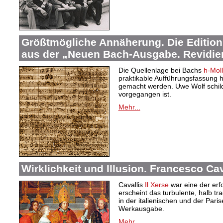
Größtmögliche Annäherung. Die Edition
aus der „Neuen Bach-Ausgabe. Revidier
Die Quellenlage bei Bachs
h-Mol
praktikable Aufführungsfassung
gemacht werden. Uwe Wolf schilde
vorgegangen ist.
Mehr...
Wirklichkeit und Illusion. Francesco Cav
Cavallis
Il Xerse
war eine der erfo
erscheint das turbulente, halb t
in der italienischen und der Par
Werkausgabe.
Mehr...