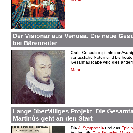
Der Visionär aus Venosa. Die neue Ge
bei Bärenreiter
Carlo Gesualdo gilt als der Avant
verlässliche Noten sind bis heut
Gesamtausgabe wird dies änder
Mehr...
Lange überfälliges Projekt. Die Gesam
Martinůs geht an den Start
Die
4. Symphonie
und das
Epic 
beginnt die
The Bohuslav Martinů