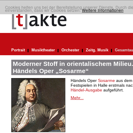
Cookies helfen uns bei der Bereitstellung unserer Dienste. Durch di
einverstanden, dass wir Cookies setzen.
Weitere Informationen
Portrait
Musiktheater
Orchester
Zeitg. Musik
Gesamtau
Moderner Stoff in orientalischem Milieu
Händels Oper „Sosarme“
Händels Oper
Sosarme
aus dem 
Festspielen in Halle erstmals nac
Händel-Ausgabe
aufgeführt.
Mehr...