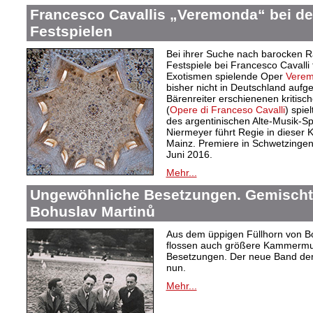
Francesco Cavallis „Veremonda“ bei d
Festspielen
Bei ihrer Suche nach barocken Ra
Festspiele bei Francesco Cavalli
Exotismen spielende Oper
Verem
bisher nicht in Deutschland aufge
Bärenreiter erschienenen kritis
(
Opere di Franceso Cavalli
) spie
des argentinischen Alte-Musik-Sp
Niermeyer führt Regie in dieser 
Mainz. Premiere in Schwetzingen i
Juni 2016.
Mehr...
Ungewöhnliche Besetzungen. Gemisch
Bohuslav Martinů
Aus dem üppigen Füllhorn von Boh
flossen auch größere Kammermusi
Besetzungen. Der neue Band der
nun.
Mehr...