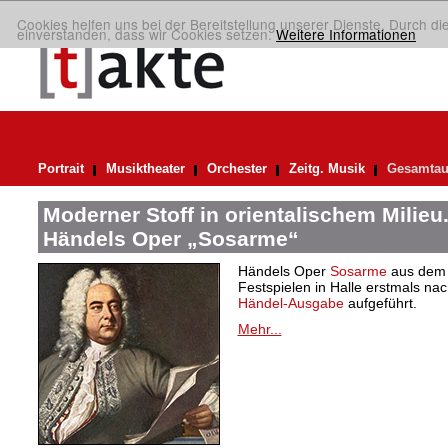
Cookies helfen uns bei der Bereitstellung unserer Dienste. Durch di
einverstanden, dass wir Cookies setzen.
Weitere Informationen
Portrait
Musiktheater
Orchester
Zeitg. Musik
Gesamtau
Moderner Stoff in orientalischem Milieu
Händels Oper „Sosarme“
Händels Oper
Sosarme
aus dem 
Festspielen in Halle erstmals nac
Händel-Ausgabe
aufgeführt.
Mehr...