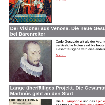
Der Visionär aus Venosa. Die neue Ge
bei Bärenreiter
Carlo Gesualdo gilt als der Avant
verlässliche Noten sind bis heut
Gesamtausgabe wird dies änder
Mehr...
Lange überfälliges Projekt. Die Gesam
Martinůs geht an den Start
Die
4. Symphonie
und das
Epic 
beginnt die
The Bohuslav Martinů