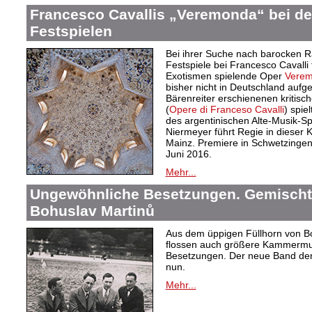
Francesco Cavallis „Veremonda“ bei d
Festspielen
Bei ihrer Suche nach barocken Ra
Festspiele bei Francesco Cavalli
Exotismen spielende Oper
Verem
bisher nicht in Deutschland aufge
Bärenreiter erschienenen kritis
(
Opere di Franceso Cavalli
) spie
des argentinischen Alte-Musik-Sp
Niermeyer führt Regie in dieser 
Mainz. Premiere in Schwetzingen i
Juni 2016.
Mehr...
Ungewöhnliche Besetzungen. Gemisch
Bohuslav Martinů
Aus dem üppigen Füllhorn von Boh
flossen auch größere Kammermusi
Besetzungen. Der neue Band der
nun.
Mehr...