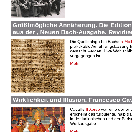
Größtmögliche Annäherung. Die Edition
aus der „Neuen Bach-Ausgabe. Revidier
Die Quellenlage bei Bachs
h-Mol
praktikable Aufführungsfassung
gemacht werden. Uwe Wolf schilde
vorgegangen ist.
Mehr...
Wirklichkeit und Illusion. Francesco Cav
Cavallis
Il Xerse
war eine der erfo
erscheint das turbulente, halb t
in der italienischen und der Par
Werkausgabe.
Mehr...