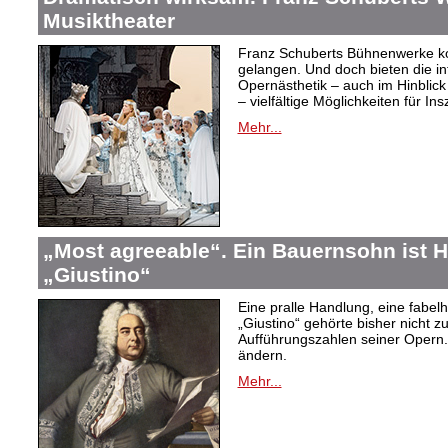
Musiktheater
Franz Schuberts Bühnenwerke kon
gelangen. Und doch bieten die in
Opernästhetik – auch im Hinblic
– vielfältige Möglichkeiten für In
Mehr...
„Most agreeable“. Ein Bauernsohn ist H
„Giustino“
Eine pralle Handlung, eine fabelh
„Giustino“ gehörte bisher nicht z
Aufführungszahlen seiner Opern. 
ändern.
Mehr...