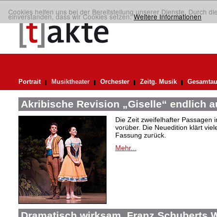
Cookies helfen uns bei der Bereitstellung unserer Dienste. Durch di
einverstanden, dass wir Cookies setzen.
Weitere Informationen
Portrait
Musiktheater
Orchester
Zeitg. Musik
Gesamtau
Akribische Revision „Giselle“ endlich 
Die Zeit zweifelhafter Passagen i
vorüber. Die Neuedition klärt vie
Fassung zurück.
Mehr...
Dramatisch wirksam. Franz Schuberts W