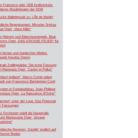
n Francisco oder VEB Kraftverkehr.
iteres Musiktheater der DDR
ucks Ballettmusik zu „L’Île de Merlin“
dliche Begegnungen. Miroslav Srnkas
ue Oper „Voice Killer“
n Hölzern und Eidechsenengeln. Beat
rrers Oper „DAS GROSSE FEUER“ für
rich
n fernen und magischen Welten.
seph Haydns Opern
trale Zwillingsliebe. Die erste Fassung
n Rameaus Oper „Castor et Pollux“
infach brillant!“. Marco Comin ediert
sik von Francesco Bartolomeo Conti
ypten in Fontainebleau. Jean-Philippe
meaus Oper „La Naissance d’Osiris"
armen“ unter der Lupe. Das Potenzial
r Fassungen
s Orchester spielt die Hauptrolle:
uno Mantovanis Oper „Voyage
automne“
ribische Revision „Giselle“ endlich auf
cherem Boden