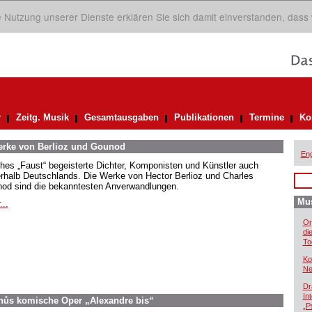
ie Nutzung unserer Dienste erklären Sie sich damit einverstanden, dass
r
Zeitg. Musik
Gesamtausgaben
Publikationen
Termine
Ko
Werke von Berlioz und Gounod
Eng
hes „Faust“ begeisterte Dichter, Komponisten und Künstler auch
rhalb Deutschlands. Die Werke von Hector Berlioz und Charles
od sind die bekanntesten Anverwandlungen.
Mus
...
Or
di
To
Ko
Ne
Dr
In
inůs komische Oper „Alexandre bis“
„P