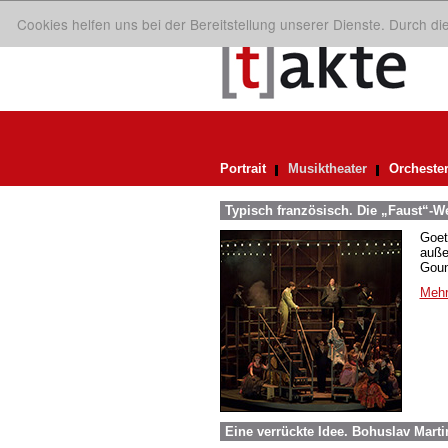
Cookies helfen uns bei der Bereitstellung unserer Dienste. Durch d
Portrait
Musiktheater
Orcheste
Typisch französisch. Die „Faust“-
Goet
auße
Goun
Mehr
Eine verrückte Idee. Bohuslav Mart