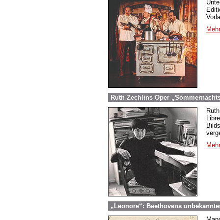
Unte
Edit
Vorl
Mehr
Ruth Zechlins Oper „Sommernachtst
Ruth
Libr
Bild
verg
Mehr
„Leonore“: Beethovens unbekannter
Manc