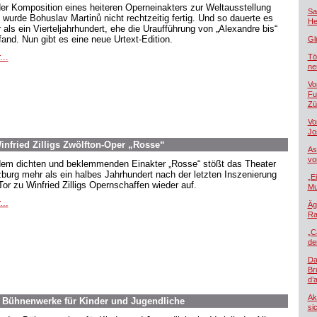
der Komposition eines heiteren Operneinakters zur Weltausstellung
Sa
 wurde Bohuslav Martinů nicht rechtzeitig fertig. Und so dauerte es
He
 als ein Vierteljahrhundert, ehe die Uraufführung von „Alexandre bis“
tfand. Nun gibt es eine neue Urtext-Edition.
Gl
...
Tö
ne
Vo
Fu
Zü
Vo
Jo
nfried Zilligs Zwölfton-Oper „Rosse“
As
vo
dem dichten und beklemmenden Einakter „Rosse“ stößt das Theater
burg mehr als ein halbes Jahrhundert nach der letzten Inszenierung
„E
Tor zu Winfried Zilligs Opernschaffen wieder auf.
Mu
...
Äg
Ra
„C
de
Da
Br
d’
Ak
. Bühnenwerke für Kinder und Jugendliche
si