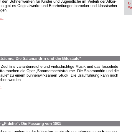
r den Bühnenwerken für Kinder und Jugendliche im Verleih der Alkor-
Dr
ion gibt es Originalwerke und Bearbeitungen barocker und klassischer
We
agen.
...
räume. Die Salamandrin und die Bildsäule“
 Zechlins variantenreiche und vielschichtige Musik und das fesselnde
etto machen die Oper „Sommernachtsträume. Die Salamandrin und die
säule“ zu einem bühnenwirksamen Stück. Die Uraufführung kann noch
eben werden.
...
 „Fidelio“. Die Fassung von 1805
hes ist anders in der frühesten, mehr als nur interessanten Fassung