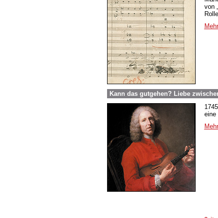
von 
Roll
Mehr
Kann das gutgehen? Liebe zwische
1745
eine
Mehr