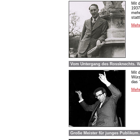
Mit 
1937
mehr
stat
Mehr
Vom Untergang des Rossknechts. Wi
Mit 
Würz
das 
Mehr
Große Meister für junges Publikum