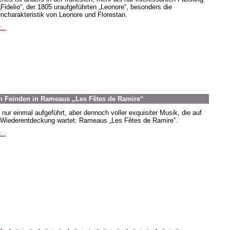
„Fidelio“, der 1805 uraufgeführten „Leonore“, besonders die
encharakteristik von Leonore und Florestan.
...
n Feinden in Rameaus „Les Fêtes de Ramire“
 nur einmal aufgeführt, aber dennoch voller exquisiter Musik, die auf
 Wiederentdeckung wartet: Rameaus „Les Fêtes de Ramire“.
...