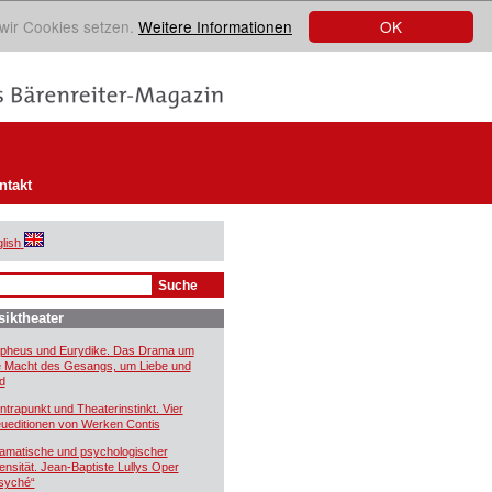
OK
 wir Cookies setzen.
Weitere Informationen
ntakt
lish
iktheater
pheus und Eurydike. Das Drama um
e Macht des Gesangs, um Liebe und
d
ntrapunkt und Theaterinstinkt. Vier
ueditionen von Werken Contis
amatische und psychologischer
tensität. Jean-Baptiste Lullys Oper
syché“