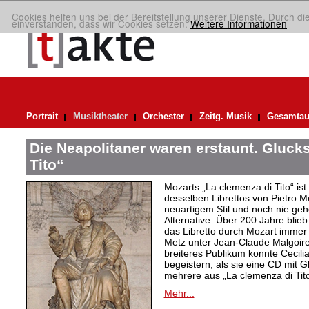
Cookies helfen uns bei der Bereitstellung unserer Dienste. Durch di
einverstanden, dass wir Cookies setzen.
Weitere Informationen
Portrait
Musiktheater
Orchester
Zeitg. Musik
Gesamtau
Die Neapolitaner waren erstaunt. Gluck
Tito“
Mozarts „La clemenza di Tito“ ist
desselben Librettos von Pietro M
neuartigem Stil und noch nie gehö
Alternative. Über 200 Jahre blie
das Libretto durch Mozart immer 
Metz unter Jean-Claude Malgoire
breiteres Publikum konnte Cecilia
begeistern, als sie eine CD mit 
mehrere aus „La clemenza di Tito
Mehr...