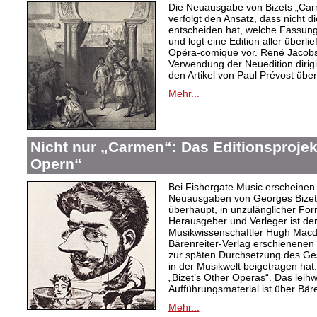
Die Neuausgabe von Bizets „Car
verfolgt den Ansatz, dass nicht 
entscheiden hat, welche Fassung 
und legt eine Edition aller überl
Opéra-comique vor. René Jacobs,
Verwendung der Neuedition dirigi
den Artikel von Paul Prévost über
Mehr...
Nicht nur „Carmen“: Das Editionsprojek
Opern“
Bei Fishergate Music erscheinen 
Neuausgaben von Georges Bizet
überhaupt, in unzulänglicher Fo
Herausgeber und Verleger ist der
Musikwissenschaftler Hugh Macdo
Bärenreiter-Verlag erschienenen 
zur späten Durchsetzung des Ges
in der Musikwelt beigetragen hat.
„Bizet’s Other Operas“. Das lei
Aufführungsmaterial ist über Bäre
Mehr...