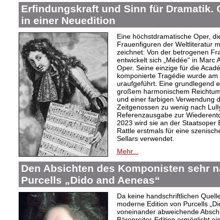
Erfindungskraft und Sinn für Dramatik.
in einer Neuedition
Eine höchstdramatische Oper, di
Frauenfiguren der Weltliteratur m
zeichnet: Von der betrogenen Fr
entwickelt sich „Médée“ in Marc 
Oper. Seine einzige für die Acad
komponierte Tragédie wurde am 
uraufgeführt. Eine grundlegend 
großem harmonischem Reichtum, 
und einer farbigen Verwendung d
Zeitgenossen zu wenig nach Lully
Referenzausgabe zur Wiederent
2023 wird sie an der Staatsoper 
Rattle erstmals für eine szenisch
Sellars verwendet.
Mehr...
Den Absichten des Komponisten sehr na
Purcells „Dido and Aeneas“
Da keine handschriftlichen Quell
moderne Edition von Purcells „Di
voneinander abweichende Abschri
Bärenreiter-Edition ermöglicht ei