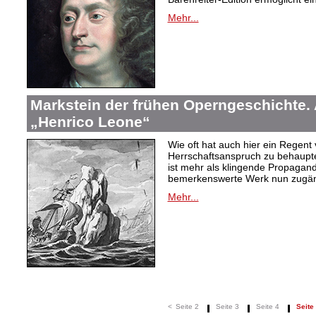
Mehr...
Markstein der frühen Operngeschichte. 
„Henrico Leone“
Wie oft hat auch hier ein Regent 
Herrschaftsanspruch zu behaupte
ist mehr als klingende Propagan
bemerkenswerte Werk nun zugän
Mehr...
<
Seite 2
Seite 3
Seite 4
Seite