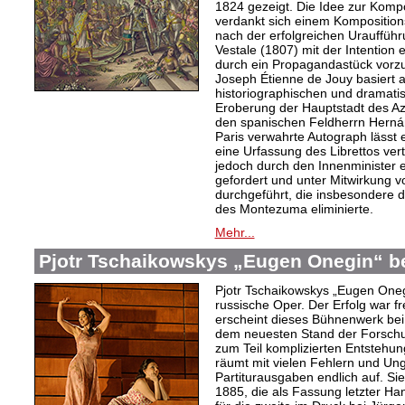
1824 gezeigt. Die Idee zur Komp
verdankt sich einem Kompositions
nach der erfolgreichen Urauffüh
Vestale (1807) mit der Intention 
durch ein Propagandastück vorzub
Joseph Étienne de Jouy basiert 
historiographischen und dramati
Eroberung der Hauptstadt des Az
den spanischen Feldherrn Herná
Paris verwahrte Autograph lässt 
eine Urfassung des Librettos ve
jedoch durch den Innenminister 
gefordert und unter Mitwirkung
durchgeführt, die insbesondere d
des Montezuma eliminierte.
Mehr...
Pjotr Tschaikowskys „Eugen Onegin“ be
Pjotr Tschaikowskys „Eugen Onegi
russische Oper. Der Erfolg war fr
erscheint dieses Bühnenwerk bei B
dem neuesten Stand der Forschu
zum Teil komplizierten Entstehu
räumt mit vielen Fehlern und Ung
Partiturausgaben endlich auf. Sie
1885, die als Fassung letzter Ha