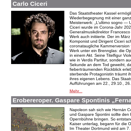
Carlo Ciceri
Das Staatstheater Kassel ermögli
Wiederbegegnung mit einer ganz
Meisterwerk: „L’ultimo sogno — U
Ciceri wurde im Corona-Jahr 202
Generalmusikdirektor Francesco 
Werk auch initiierte. Der im Mär
Komponist und Dirigent Ciceri schu
coronataugliche Kammerversion vo
Werk unter ein Brennglas: die Ope
in einem Akt. Seine Titelfigur Viol
wie in Verdis Partitur, sondern a
Sekunde an dem Tod geweiht, da 
fieberträumenden Rückblick erleb
sterbende Protagonistin träumt i
ihres eigenen Lebens. Das Staats
Aufführungen am 22., 29.10., 26
Mehr...
Erobereroper. Gaspare Spontinis „Fern
Napoleon sah sich wie Hernán Co
und Gaspare Spontini sollte den
Opernbühne bringen. So entstand
Kaiser unterlag, begann für die 
Im Theater Dortmund wird am 7. A