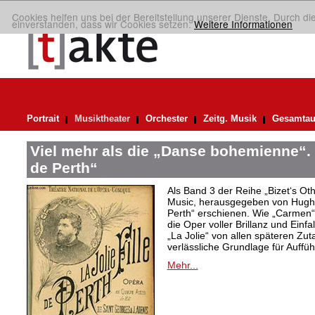
Cookies helfen uns bei der Bereitstellung unserer Dienste. Durch di
einverstanden, dass wir Cookies setzen.
Weitere Informationen
Portrait
Musiktheater
Orchester
Zeitg. Musik
Gesamtau
Viel mehr als die „Danse bohemienne“. 
de Perth“
Als Band 3 der Reihe „Bizet‘s Oth
Music, herausgegeben von Hugh M
Perth“ erschienen. Wie „Carmen“ 
die Oper voller Brillanz und Einfa
„La Jolie“ von allen späteren Zut
verlässliche Grundlage für Auffü
Mehr...