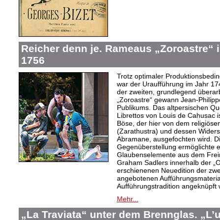
Reicher denn je. Rameaus „Zoroastre“ 
1756
Trotz optimaler Produktionsbed
war der Uraufführung im Jahr 174
der zweiten, grundlegend überar
„Zoroastre“ gewann Jean-Philip
Publikums. Das altpersischen 
Librettos von Louis de Cahusac 
Böse, der hier von dem religiös
(Zarathustra) und dessen Widers
Abramane, ausgefochten wird. Die
Gegenüberstellung ermöglichte es
Glaubenselemente aus dem Freim
Graham Sadlers innerhalb der 
erschienenen Neuedition der zw
angebotenen Aufführungsmaterial
Aufführungstradition angeknüpft
Mehr...
„La Traviata“ unter dem Brennglas. „L’