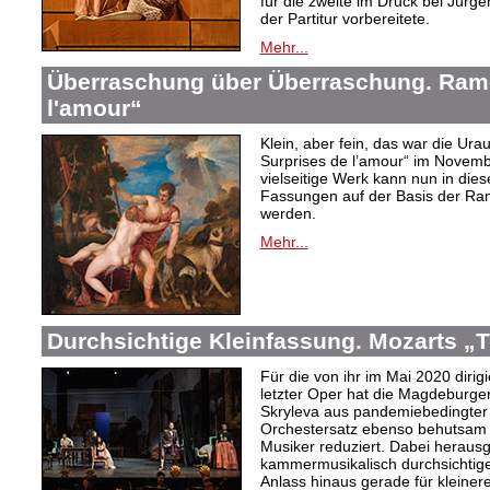
für die zweite im Druck bei Jür
der Partitur vorbereitete.
Mehr...
Überraschung über Überraschung. Ram
l'amour“
Klein, aber fein, das war die Ur
Surprises de l’amour“ im Novembe
vielseitige Werk kann nun in dies
Fassungen auf der Basis der R
werden.
Mehr...
Durchsichtige Kleinfassung. Mozarts „T
Für die von ihr im Mai 2020 diri
letzter Oper hat die Magdeburge
Skryleva aus pandemiebedingter
Orchestersatz ebenso behutsam 
Musiker reduziert. Dabei heraus
kammermusikalisch durchsichtige
Anlass hinaus gerade für kleiner