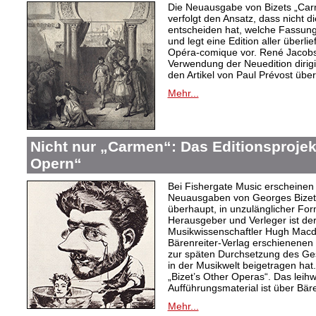
Die Neuausgabe von Bizets „Car
verfolgt den Ansatz, dass nicht 
entscheiden hat, welche Fassung 
und legt eine Edition aller überl
Opéra-comique vor. René Jacobs,
Verwendung der Neuedition dirigi
den Artikel von Paul Prévost über
Mehr...
Nicht nur „Carmen“: Das Editionsprojek
Opern“
Bei Fishergate Music erscheinen 
Neuausgaben von Georges Bizet
überhaupt, in unzulänglicher Fo
Herausgeber und Verleger ist der
Musikwissenschaftler Hugh Macdo
Bärenreiter-Verlag erschienenen 
zur späten Durchsetzung des Ges
in der Musikwelt beigetragen hat.
„Bizet’s Other Operas“. Das lei
Aufführungsmaterial ist über Bäre
Mehr...