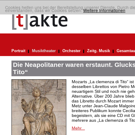
Cookies helfen uns bei der Bereitstellung unserer Dienste. Durch di
einverstanden, dass wir Cookies setzen.
Weitere Informationen
Portrait
Musiktheater
Orchester
Zeitg. Musik
Gesamtau
Die Neapolitaner waren erstaunt. Gluck
Tito“
Mozarts „La clemenza di Tito“ ist
desselben Librettos von Pietro M
neuartigem Stil und noch nie gehö
Alternative. Über 200 Jahre blie
das Libretto durch Mozart immer 
Metz unter Jean-Claude Malgoire
breiteres Publikum konnte Cecilia
begeistern, als sie eine CD mit 
mehrere aus „La clemenza di Tito
Mehr...