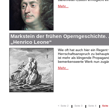
Mehr...
Markstein der frühen Operngeschichte. 
„Henrico Leone“
Wie oft hat auch hier ein Regent 
Herrschaftsanspruch zu behaupte
ist mehr als klingende Propagan
bemerkenswerte Werk nun zugän
Mehr...
<
Seite 2
Seite 3
Seite 4
Seite