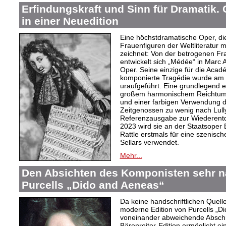
Erfindungskraft und Sinn für Dramatik.
in einer Neuedition
Eine höchstdramatische Oper, di
Frauenfiguren der Weltliteratur m
zeichnet: Von der betrogenen Fr
entwickelt sich „Médée“ in Marc 
Oper. Seine einzige für die Acad
komponierte Tragédie wurde am 
uraufgeführt. Eine grundlegend 
großem harmonischem Reichtum, 
und einer farbigen Verwendung d
Zeitgenossen zu wenig nach Lully
Referenzausgabe zur Wiederent
2023 wird sie an der Staatsoper 
Rattle erstmals für eine szenisch
Sellars verwendet.
Mehr...
Den Absichten des Komponisten sehr na
Purcells „Dido and Aeneas“
Da keine handschriftlichen Quell
moderne Edition von Purcells „Di
voneinander abweichende Abschri
Bärenreiter-Edition ermöglicht ei