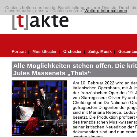
Cookies helfen uns bei der Bereitstellung unserer Dienste. Durch di
einverstanden, dass wir Cookies setzen.
Weitere Informationen
Portrait
Musiktheater
Orchester
Zeitg. Musik
Gesamtau
Alle Möglichkeiten stehen offen. Die kri
Jules Massenets „Thaïs“
Am 10. Februar 2022 wird an de
italienischen Opernhaus, mit Ju
der französischen Oper des 19. J
von Starregisseur Olivier Py und d
Chefdirigent an De Nationale Op
gefragtesten Dirigenten der jüng
sind mit Mariana Rebeca, Ludovic
besetzt. Die Produktion profitie
des französischen Musikwissensch
seiner kritischen Neuedition der 
dokumentiert sind und nun erstma
werden können.