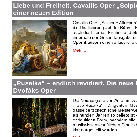
Liebe und Freiheit. Cavallis Oper „Scipi
einer neuen Edition
Cavallis Oper „Scipione Affricano“ 
die Realisierung auf der Bühne
auch die Themen Freiheit und Skl
innerhalb der Gesamtausgabe der
Opernhäusern eine verlässliche 
Mehr...
„Rusalka“ – endlich revidiert. Die neue
Dvořáks Oper
Die Neuausgabe von Antonín Dvoř
„neue Rusalka“ – Dirigenten, Mu
dasselbe tschechische Meisterwe
als hundert Jahren so beliebt ist 
endgültigen Form, nachdem alle 
musikwissenschaftlichen Details 
klar dargestellt wurden.