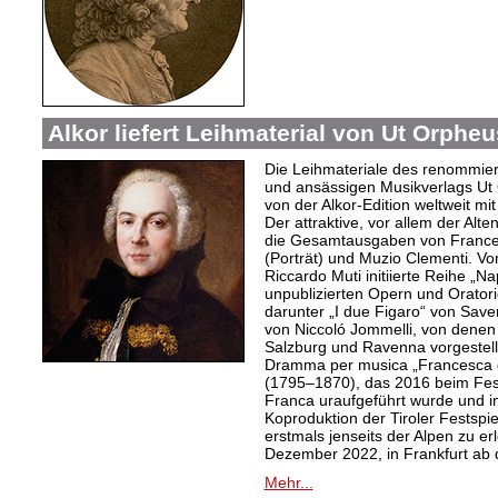
Alkor liefert Leihmaterial von Ut Orphe
Die Leihmateriale des renommier
und ansässigen Musikverlags Ut 
von der Alkor-Edition weltweit mi
Der attraktive, vor allem der Al
die Gesamtausgaben von Frances
(Porträt) und Muzio Clementi. Vo
Riccardo Muti initiierte Reihe „Na
unpublizierten Opern und Oratori
darunter „I due Figaro“ von Sav
von Niccoló Jommelli, von denen
Salzburg und Ravenna vorgestellt
Dramma per musica „Francesca d
(1795–1870), das 2016 beim Festiv
Franca uraufgeführt wurde und in
Koproduktion der Tiroler Festspie
erstmals jenseits der Alpen zu er
Dezember 2022, in Frankfurt ab
Mehr...