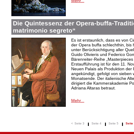
Mehr...
Die Quintessenz der Opera-buffa-Traditi
matrimonio segreto“
Es ist erstaunlich, dass es von C
der Opera buffa schlechthin, bis
unter Berücksichtigung aller Quel
Guido Olivieris und Federico Gon
Bärenreiter-Reihe „Masterpieces 
Erstaufführung ist für den 11. N
Neuen Palais als Produktion der
angekündigt, gefolgt von sieben 
Monatsende. Der italienische Alte
dirigiert die Kammerakademie Po
Adriana Altaras betraut.
Mehr...
<
Seite 3
Seite 4
Seite 5
Seite