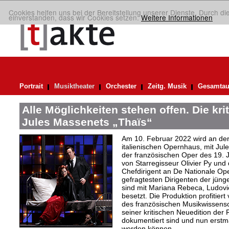
Cookies helfen uns bei der Bereitstellung unserer Dienste. Durch di
einverstanden, dass wir Cookies setzen.
Weitere Informationen
Portrait
Musiktheater
Orchester
Zeitg. Musik
Gesamtau
Alle Möglichkeiten stehen offen. Die kri
Jules Massenets „Thaïs“
Am 10. Februar 2022 wird an de
italienischen Opernhaus, mit Ju
der französischen Oper des 19. J
von Starregisseur Olivier Py und d
Chefdirigent an De Nationale Op
gefragtesten Dirigenten der jüng
sind mit Mariana Rebeca, Ludovic
besetzt. Die Produktion profitie
des französischen Musikwissensch
seiner kritischen Neuedition der 
dokumentiert sind und nun erstma
werden können.