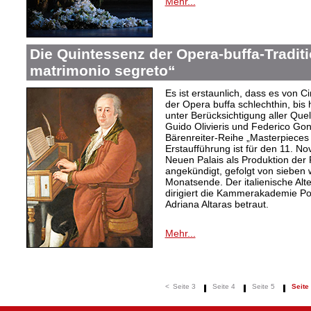
Mehr...
Die Quintessenz der Opera-buffa-Traditi
matrimonio segreto“
Es ist erstaunlich, dass es von C
der Opera buffa schlechthin, bis
unter Berücksichtigung aller Quel
Guido Olivieris und Federico Gon
Bärenreiter-Reihe „Masterpieces 
Erstaufführung ist für den 11. N
Neuen Palais als Produktion der
angekündigt, gefolgt von sieben 
Monatsende. Der italienische Alte
dirigiert die Kammerakademie Po
Adriana Altaras betraut.
Mehr...
<
Seite 3
Seite 4
Seite 5
Seite