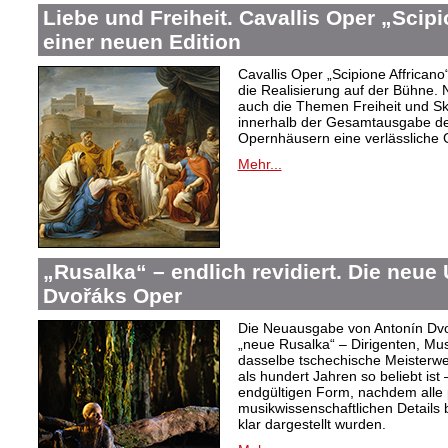
Liebe und Freiheit. Cavallis Oper „Scipi
einer neuen Edition
Cavallis Oper „Scipione Affricano“ 
die Realisierung auf der Bühne
auch die Themen Freiheit und Skl
innerhalb der Gesamtausgabe der
Opernhäusern eine verlässliche 
Mehr...
„Rusalka“ – endlich revidiert. Die neue
Dvořáks Oper
Die Neuausgabe von Antonín Dvoř
„neue Rusalka“ – Dirigenten, Mu
dasselbe tschechische Meisterwe
als hundert Jahren so beliebt ist 
endgültigen Form, nachdem alle 
musikwissenschaftlichen Details 
klar dargestellt wurden.