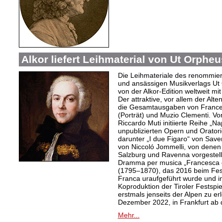
Alkor liefert Leihmaterial von Ut Orphe
Die Leihmateriale des renommier
und ansässigen Musikverlags Ut 
von der Alkor-Edition weltweit mi
Der attraktive, vor allem der Al
die Gesamtausgaben von Frances
(Porträt) und Muzio Clementi. Vo
Riccardo Muti initiierte Reihe „Na
unpublizierten Opern und Oratori
darunter „I due Figaro“ von Sav
von Niccoló Jommelli, von denen
Salzburg und Ravenna vorgestellt
Dramma per musica „Francesca d
(1795–1870), das 2016 beim Festiv
Franca uraufgeführt wurde und in
Koproduktion der Tiroler Festspie
erstmals jenseits der Alpen zu er
Dezember 2022, in Frankfurt ab
Mehr...