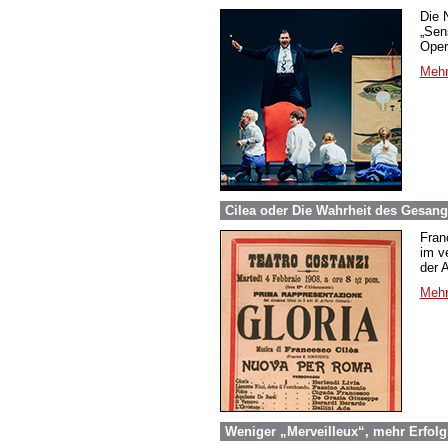
Die 
„Sen
Oper
Mehr
Cilea oder Die Wahrheit des Gesangs
Fran
im ve
der A
Mehr
Weniger „Merveilleux“, mehr Erfol