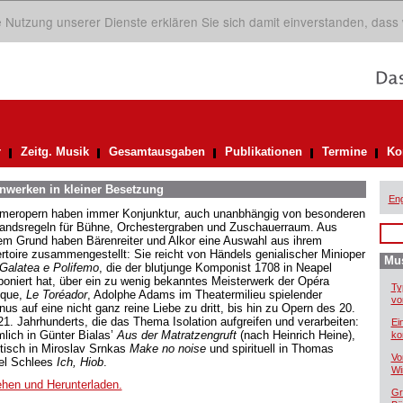
ie Nutzung unserer Dienste erklären Sie sich damit einverstanden, dass
r
Zeitg. Musik
Gesamtausgaben
Publikationen
Termine
Ko
nwerken in kleiner Besetzung
Eng
eropern haben immer Konjunktur, auch unanbhängig von besonderen
andsregeln für Bühne, Orchestergraben und Zuschauerraum. Aus
em Grund haben Bärenreiter und Alkor eine Auswahl aus ihrem
rtoire zusammengestellt: Sie reicht von Händels genialischer Minioper
Mus
 Galatea e Polifemo
, die der blutjunge Komponist 1708 in Neapel
oniert hat, über ein zu wenig bekanntes Meisterwerk der Opéra
Ty
que,
Le Toréador
, Adolphe Adams im Theatermilieu spielender
vo
us auf eine nicht ganz reine Liebe zu dritt, bis hin zu Opern des 20.
21. Jahrhunderts, die das Thema Isolation aufgreifen und verarbeiten:
Ei
lich in Günter Bialas’
Aus der Matratzengruft
(nach Heinrich Heine),
ko
tisch in Miroslav Srnkas
Make no noise
und spirituell in Thomas
Vo
el Schlees
Ich, Hiob
.
Wi
hen und Herunterladen.
Gr