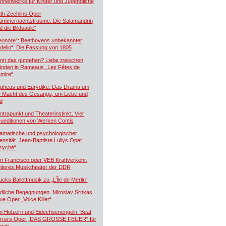
hnenwerke für Kinder und Jugendliche
th Zechlins Oper
ommernachtsträume. Die Salamandrin
d die Bildsäule“
eonore“: Beethovens unbekannter
idelio“. Die Fassung von 1805
nn das gutgehen? Liebe zwischen
inden in Rameaus „Les Fêtes de
mire“
pheus und Eurydike. Das Drama um
e Macht des Gesangs, um Liebe und
d
ntrapunkt und Theaterinstinkt. Vier
ueditionen von Werken Contis
amatische und psychologischer
tensität. Jean-Baptiste Lullys Oper
syché“
n Francisco oder VEB Kraftverkehr.
iteres Musiktheater der DDR
ucks Ballettmusik zu „L’Île de Merlin“
dliche Begegnungen. Miroslav Srnkas
ue Oper „Voice Killer“
n Hölzern und Eidechsenengeln. Beat
rrers Oper „DAS GROSSE FEUER“ für