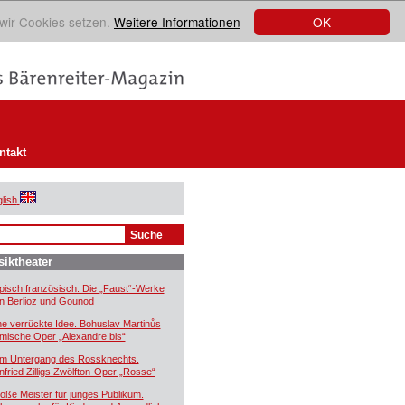
OK
 wir Cookies setzen.
Weitere Informationen
ntakt
lish
iktheater
pisch französisch. Die „Faust“-Werke
n Berlioz und Gounod
ne verrückte Idee. Bohuslav Martinůs
mische Oper „Alexandre bis“
m Untergang des Rossknechts.
nfried Zilligs Zwölfton-Oper „Rosse“
oße Meister für junges Publikum.