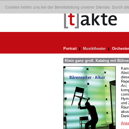
Cookies helfen uns bei der Bereitstellung unserer Dienste. Durch d
Portrait
Musiktheater
Orcheste
Klein ganz groß. Katalog mit Bühne
Kamm
Abst
dies
Repe
Aci,
komp
comi
Hymn
und 
Räum
akus
Dani
Anse