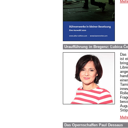
Mehr
Uraufführung in Bregenz: Ľubica Č
Das 
ist 
brin
Libre
ange
hand
eine
Tami
inne
Roll
Frag
beso
Augu
Stöp
Mehr
Das Opernschaffen Paul Dessaus