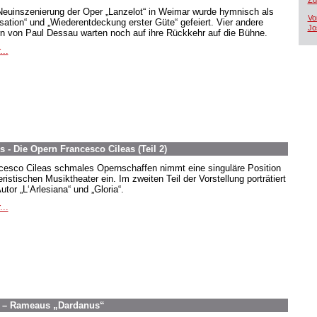
Zü
Neuinszenierung der Oper „Lanzelot“ in Weimar wurde hymnisch als
Vo
sation“ und „Wiederentdeckung erster Güte“ gefeiert. Vier andere
Jo
n von Paul Dessau warten noch auf ihre Rückkehr auf die Bühne.
...
 - Die Opern Francesco Cileas (Teil 2)
cesco Cileas schmales Opernschaffen nimmt eine singuläre Position
ristischen Musiktheater ein. Im zweiten Teil der Vorstellung porträtiert
utor „L‘Arlesiana“ und „Gloria“.
...
g – Rameaus „Dardanus“