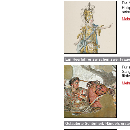
Die 
Phil
sein
Mehr
Ein Heerführer zwischen zwei Frau
Für 
Säng
fikt
Mehr
Geläuterte Schönheit. Händels erst