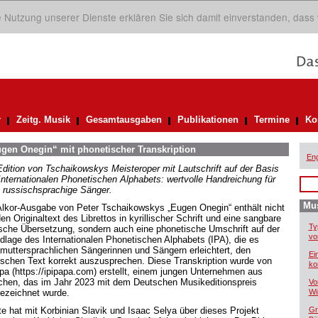
ie Nutzung unserer Dienste erklären Sie sich damit einverstanden, dass
r
Zeitg. Musik
Gesamtausgaben
Publikationen
Termine
Ko
gen Onegin“ mit phonetischer Transkription
Eng
Edition von Tschaikowskys Meisteroper mit Lautschrift auf der Basis
Internationalen Phonetischen Alphabets: wertvolle Handreichung für
t russischsprachige Sänger.
Mus
Alkor-Ausgabe von Peter Tschaikowskys „Eugen Onegin“ enthält nicht
en Originaltext des Librettos in kyrillischer Schrift und eine sangbare
Ty
sche Übersetzung, sondern auch eine phonetische Umschrift auf der
vo
dlage des Internationalen Phonetischen Alphabets (IPA), die es
tmuttersprachlichen Sängerinnen und Sängern erleichtert, den
Ei
ischen Text korrekt auszusprechen. Diese Transkription wurde von
ko
apa (https://ipipapa.com) erstellt, einem jungen Unternehmen aus
hen, das im Jahr 2023 mit dem Deutschen Musikeditionspreis
Vo
ezeichnet wurde.
Wi
kte hat mit Korbinian Slavik und Isaac Selya über dieses Projekt
Gr