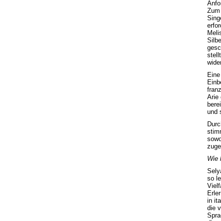
Anfo
Zum 
Sing
erfo
Meli
Silb
gesc
stel
wider
Eine
Einb
fran
Arie
bere
und 
Durc
stim
sowo
zuge
Wie 
Sely
so l
Viel
Erle
in i
die 
Spra