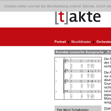
Cookies helfen uns bei der Bereitstellung unserer Dienste. Durch d
Portrait
Musiktheater
Orcheste
Korrekte russische Aussprache. „Eu
Die 
des 
nich
Die 
nur d
deut
Grun
nich
russ
ipip
Münc
ausg
[t]a
Pjotr Iljitsch Tschaikowsky