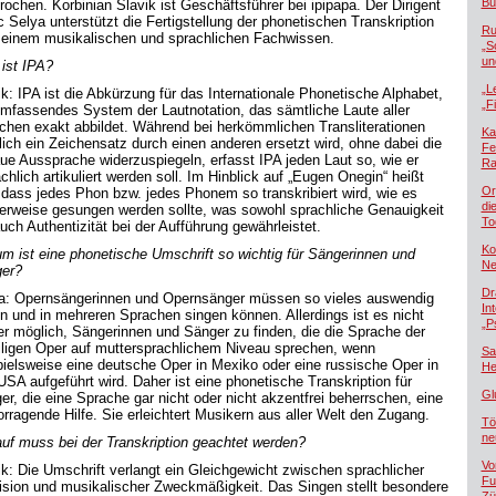
Bü
rochen. Korbinian Slavik ist Geschäftsführer bei ipipapa. Der Dirigent
c Selya unterstützt die Fertigstellung der phonetischen Transkription
Ru
seinem musikalischen und sprachlichen Fachwissen.
„S
un
ist IPA?
„L
ik: IPA ist die Abkürzung für das Internationale Phonetische Alphabet,
„F
umfassendes System der Lautnotation, das sämtliche Laute aller
chen exakt abbildet. Während bei herkömmlichen Transliterationen
Ka
glich ein Zeichensatz durch einen anderen ersetzt wird, ohne dabei die
Fe
ue Aussprache widerzuspiegeln, erfasst IPA jeden Laut so, wie er
Ra
chlich artikuliert werden soll. Im Hinblick auf „Eugen Onegin“ heißt
Or
 dass jedes Phon bzw. jedes Phonem so transkribiert wird, wie es
di
lerweise gesungen werden sollte, was sowohl sprachliche Genauigkeit
To
uch Authentizität bei der Aufführung gewährleistet.
Ko
m ist eine phonetische Umschrift so wichtig für Sängerinnen und
Ne
er?
Dr
a: Opernsängerinnen und Opernsänger müssen so vieles auswendig
In
en und in mehreren Sprachen singen können. Allerdings ist es nicht
„P
r möglich, Sängerinnen und Sänger zu finden, die die Sprache der
iligen Oper auf muttersprachlichem Niveau sprechen, wenn
Sa
pielsweise eine deutsche Oper in Mexiko oder eine russische Oper in
He
USA aufgeführt wird. Daher ist eine phonetische Transkription für
Gl
er, die eine Sprache gar nicht oder nicht akzentfrei beherrschen, eine
orragende Hilfe. Sie erleichtert Musikern aus aller Welt den Zugang.
Tö
ne
uf muss bei der Transkription geachtet werden?
Vo
ik: Die Umschrift verlangt ein Gleichgewicht zwischen sprachlicher
Fu
ision und musikalischer Zweckmäßigkeit. Das Singen stellt besondere