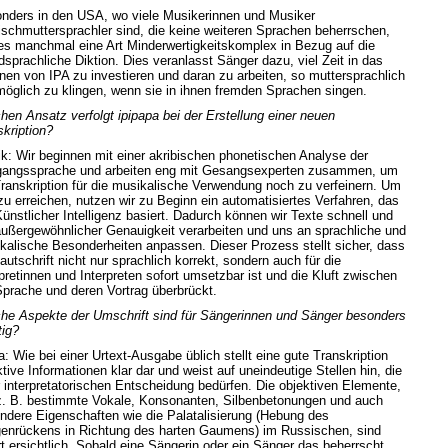
nders in den USA, wo viele Musikerinnen und Musiker
ischmuttersprachler sind, die keine weiteren Sprachen beherrschen,
 es manchmal eine Art Minderwertigkeitskomplex in Bezug auf die
dsprachliche Diktion. Dies veranlasst Sänger dazu, viel Zeit in das
rnen von IPA zu investieren und daran zu arbeiten, so muttersprachlich
möglich zu klingen, wenn sie in ihnen fremden Sprachen singen.
hen Ansatz verfolgt ipipapa bei der Erstellung einer neuen
skription?
ik: Wir beginnen mit einer akribischen phonetischen Analyse der
angssprache und arbeiten eng mit Gesangsexperten zusammen, um
Transkription für die musikalische Verwendung noch zu verfeinern. Um
zu erreichen, nutzen wir zu Beginn ein automatisiertes Verfahren, das
Künstlicher Intelligenz basiert. Dadurch können wir Texte schnell und
außergewöhnlicher Genauigkeit verarbeiten und uns an sprachliche und
kalische Besonderheiten anpassen. Dieser Prozess stellt sicher, dass
autschrift nicht nur sprachlich korrekt, sondern auch für die
rpretinnen und Interpreten sofort umsetzbar ist und die Kluft zwischen
Sprache und deren Vortrag überbrückt.
he Aspekte der Umschrift sind für Sängerinnen und Sänger besonders
tig?
: Wie bei einer Urtext-Ausgabe üblich stellt eine gute Transkription
tive Informationen klar dar und weist auf uneindeutige Stellen hin, die
r interpretatorischen Entscheidung bedürfen. Die objektiven Elemente,
z. B. bestimmte Vokale, Konsonanten, Silbenbetonungen und auch
ndere Eigenschaften wie die Palatalisierung (Hebung des
enrückens in Richtung des harten Gaumens) im Russischen, sind
rt ersichtlich. Sobald eine Sängerin oder ein Sänger das beherrscht,