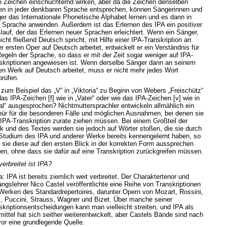
e Zeichen einschüchternd wirken, aber da die Zeichen denselben
en in jeder denkbaren Sprache entsprechen, können Sängerinnen und
er das Internationale Phonetische Alphabet lernen und es dann in
r Sprache anwenden. Außerdem ist das Erlernen des IPA ein positiver
slauf, der das Erlernen neuer Sprachen erleichtert. Wenn ein Sänger,
icht fließend Deutsch spricht, mit Hilfe einer IPA-Transkription an
r ersten Oper auf Deutsch arbeitet, entwickelt er ein Verständnis für
Regeln der Sprache, so dass er mit der Zeit sogar weniger auf IPA-
skriptionen angewiesen ist. Wenn derselbe Sänger dann an seinem
ten Werk auf Deutsch arbeitet, muss er nicht mehr jedes Wort
prüfen.
 zum Beispiel das „V“ in „Viktoria“ zu Beginn von Webers „Freischütz“
das IPA-Zeichen [f] wie in „Vater“ oder wie das IPA-Zeichen [v] wie in
al“ ausgesprochen? Nichtmuttersprachler entwickeln allmählich ein
ür für die besonderen Fälle und möglichen Ausnahmen, bei denen sie
 IPA-Transkription zurate ziehen müssen. Bei einem Großteil der
k und des Textes werden sie jedoch auf Wörter stoßen, die sie durch
Studium des IPA und anderer Werke bereits kennengelernt haben, so
 sie diese auf den ersten Blick in der korrekten Form aussprechen
en, ohne dass sie dafür auf eine Transkription zurückgreifen müssen.
erbreitet ist IPA?
: IPA ist bereits ziemlich weit verbreitet. Der Charaktertenor und
ngslehrer Nico Castel veröffentlichte eine Reihe von Transkriptionen
Werken des Standardrepertoires, darunter Opern von Mozart, Rossini,
i, Puccini, Strauss, Wagner und Bizet. Über manche seiner
skriptionsentscheidungen kann man vielleicht streiten, und IPA als
smittel hat sich seither weiterentwickelt, aber Castels Bände sind nach
vor eine grundlegende Quelle.