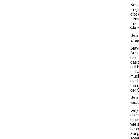
Beso
Engl
gibt
frem
Erle
wie 
Welc
Tran
Slav
Ausg
die 
das 
auf 
mit 
musi
die L
Inte
der 
Welc
wich
Selya
objek
eine
wie 
beso
Zung
sofo