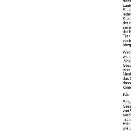
dies
Laut
Säng
jede
Krei
der n
seine
die 
Tran
vier
über
Wird
wie 
„Vok
Gesp
eine
Musi
das 
dass
könn
Wie v
Selya
Gesa
von 
Verd
Tran
Hilf
wie 