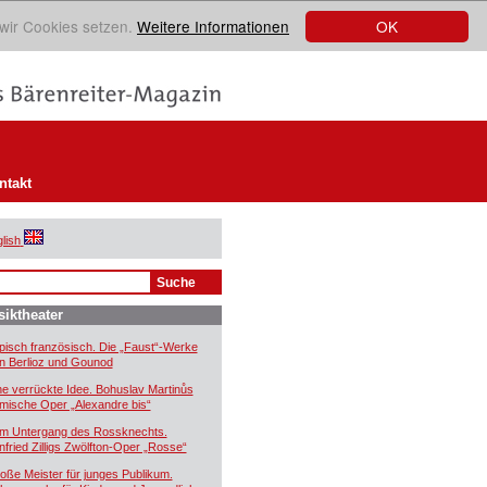
OK
 wir Cookies setzen.
Weitere Informationen
ntakt
lish
iktheater
pisch französisch. Die „Faust“-Werke
n Berlioz und Gounod
ne verrückte Idee. Bohuslav Martinůs
mische Oper „Alexandre bis“
m Untergang des Rossknechts.
nfried Zilligs Zwölfton-Oper „Rosse“
oße Meister für junges Publikum.