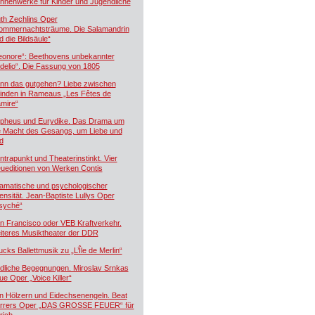
hnenwerke für Kinder und Jugendliche
th Zechlins Oper
ommernachtsträume. Die Salamandrin
d die Bildsäule“
eonore“: Beethovens unbekannter
idelio“. Die Fassung von 1805
nn das gutgehen? Liebe zwischen
inden in Rameaus „Les Fêtes de
mire“
pheus und Eurydike. Das Drama um
e Macht des Gesangs, um Liebe und
d
ntrapunkt und Theaterinstinkt. Vier
ueditionen von Werken Contis
amatische und psychologischer
tensität. Jean-Baptiste Lullys Oper
syché“
n Francisco oder VEB Kraftverkehr.
iteres Musiktheater der DDR
ucks Ballettmusik zu „L’Île de Merlin“
dliche Begegnungen. Miroslav Srnkas
ue Oper „Voice Killer“
n Hölzern und Eidechsenengeln. Beat
rrers Oper „DAS GROSSE FEUER“ für