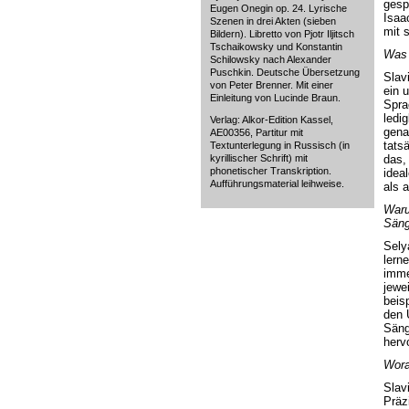
gesp
Eugen Onegin op. 24. Lyrische
Isaa
Szenen in drei Akten (sieben
mit 
Bildern). Libretto von Pjotr Iljitsch
Tschaikowsky und Konstantin
Was 
Schilowsky nach Alexander
Puschkin. Deutsche Übersetzung
Slav
von Peter Brenner. Mit einer
ein 
Einleitung von Lucinde Braun.
Spra
ledi
Verlag: Alkor-Edition Kassel,
gena
AE00356, Partitur mit
tatsä
Textunterlegung in Russisch (in
das,
kyrillischer Schrift) mit
phonetischer Transkription.
idea
Aufführungsmaterial leihweise.
als a
Waru
Säng
Sely
lern
imme
jewe
beis
den 
Säng
herv
Wora
Slav
Präz