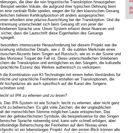
Zü
rderungen, die über die rein linguistische Transkription hinausgehen.
Beispiel werden Vokale, die aufgrund ihrer typischen Dehnung beim
Vo
en eine zentrale Rolle spielen, wegen der für den klassischen Gesang
Jo
rderlichen tieferen Kehlkopfposition oft anders ausgesprochen.
smen erfordern eine präzise Ausrichtung bei der Transkription. Und die
entrennung unterscheidet sich beim Gesang oft von jener der
hriebenen Sprache usw. Unser System erfasst diese Nuancen und
lt sicher, dass die Lautschrift diese Eigenheiten des Gesangs
spiegelt.
 besonders interessante Herausforderung bei diesem Projekt war die
eziehung stilistischer Details, wie z. B. die subtilen Merkmale eines
zösischen Akzents beim Singen auf Russisch, wie es in der Szene und
 des Monsieur Triquet der Fall ist. Diese unterschiedlichen Stilebenen
ichern die Transkription und ermöglichen es den Sängern, die kulturelle
sprachliche Essenz des Werkes authentisch zu verkörpern.
h die Kombination von KI-Technologie mit einem tiefen Verständnis für
mliche und sprachliche Feinheiten erstellen wir Transkriptionen, die
hl hochpräzise als auch spezifisch auf die Kunst des Singens
schnitten sind.
leicht ist IPA zu erlernen und zu lesen?
a: Das IPA-System ist wie Schach: leicht zu erlernen, aber nicht ganz
eicht zu beherrschen. Es gibt viele Zeichen, die der unglaublichen
falt der menschlichen Stimme möglichen Laute entsprechen. Das
rnen der gebräuchlichsten Symbole, die beispielsweise für das Singen
talienischer Sprache notwendig sind, kann sehr schnell erfolgen, aber
vollständige Beherrschung der Feinheiten auf dem Niveau eines
chprofis ist ein lebenslanges Projekt. Auf den ersten Blick können alle