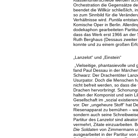
Klassenunterschiede werden scho
Orchestration die Gegensätze der
beendet die Willkür schließlich, 
so zum Sinnbild für die Veränderu
Verhältnisse wird.
Puntila
entstand
Komische Oper in Berlin. Allerdi
dodekaphon gearbeiteten Partitu
dass das Werk erst 1966 an der S
Ruth Berghaus (Dessaus zweiter 
konnte und zu einem großen Erfo
„Lanzelot“ und „Einstein“
„Vielseitige, phantasievolle und
fand Paul Dessau in der Märch
Schwarz: Der Drachentöter Lanzel
Usurpator. Doch die Menschen ha
nicht befreit werden, so dass di
Drachen hervorbringt. Schonungsl
halten der Komponist und sein Lib
Gesellschaft im „sozial existie
vor. Der „ungeheure Stoff“ hat De
Riesenapparat zu bemühen – was 
sondern auch seine Schreibweise
Partitur des
Lanzelot
sind aleato
vermehrt, Zitate einzuarbeiten. 
Die Soldaten
von Zimmermann und
ausgearbeitet in der Partitur von