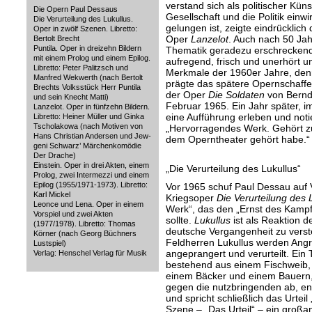
verstand sich als politischer Küns
Die Opern Paul Dessaus
Gesellschaft und die Politik einw
Die Verurteilung des Lukullus.
gelungen ist, zeigte eindrücklich
Oper in zwölf Szenen. Libretto:
Oper
Lanzelot
. Auch nach 50 Jah
Bertolt Brecht
Puntila. Oper in dreizehn Bildern
Thematik geradezu erschreckend a
mit einem Prolog und einem Epilog.
aufregend, frisch und unerhört un
Libretto: Peter Palitzsch und
Merkmale der 1960er Jahre, denn
Manfred Wekwerth (nach Bertolt
prägte das spätere Opernschaffe
Brechts Volksstück Herr Puntila
der Oper
Die Soldaten
von Bernd
und sein Knecht Matti)
Februar 1965. Ein Jahr später, 
Lanzelot. Oper in fünfzehn Bildern.
eine Aufführung erleben und notie
Libretto: Heiner Müller und Ginka
Tscholakowa (nach Motiven von
„Hervorragendes Werk. Gehört zu
Hans Christian Andersen und Jew-
dem Operntheater gehört habe.“
geni Schwarz’ Märchenkomödie
Der Drache)
Einstein. Oper in drei Akten, einem
„Die Verurteilung des Lukullus“
Prolog, zwei Intermezzi und einem
Epilog (1955/1971-1973). Libretto:
Vor 1965 schuf Paul Dessau auf V
Karl Mickel
Kriegsoper
Die Verurteilung des 
Leonce und Lena. Oper in einem
Werk“, das den „Ernst des Kampf
Vorspiel und zwei Akten
sollte.
Lukullus
ist als Reaktion d
(1977/1978). Libretto: Thomas
deutsche Vergangenheit zu verst
Körner (nach Georg Büchners
Feldherren Lukullus werden Angr
Lustspiel)
angeprangert und verurteilt. Ein 
Verlag: Henschel Verlag für Musik
bestehend aus einem Fischweib, 
einem Bäcker und einem Bauern, 
gegen die nutzbringenden ab, ent
und spricht schließlich das Urteil 
Szene – „Das Urteil“ – ein großa