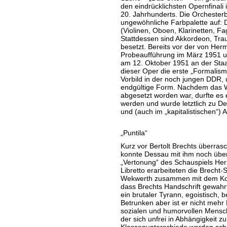
den eindrücklichsten Opernfinali 
20. Jahrhunderts. Die Orchester
ungewöhnliche Farbpalette auf: 
(Violinen, Oboen, Klarinetten, Fa
Stattdessen sind Akkordeon, Tra
besetzt. Bereits vor der von He
Probeaufführung im März 1951 un
am 12. Oktober 1951 an der Staa
dieser Oper die erste „Formalis
Vorbild in der noch jungen DDR,
endgültige Form. Nachdem das W
abgesetzt worden war, durfte es 
werden und wurde letztlich zu De
und (auch im „kapitalistischen“) 
„Puntila“
Kurz vor Bertolt Brechts überra
konnte Dessau mit ihm noch über
„Vertonung“ des Schauspiels He
Libretto erarbeiteten die Brecht-
Wekwerth zusammen mit dem Kom
dass Brechts Handschrift gewahrt 
ein brutaler Tyrann, egoistisch, 
Betrunken aber ist er nicht mehr
sozialen und humorvollen Mensche
der sich unfrei in Abhängigkeit z