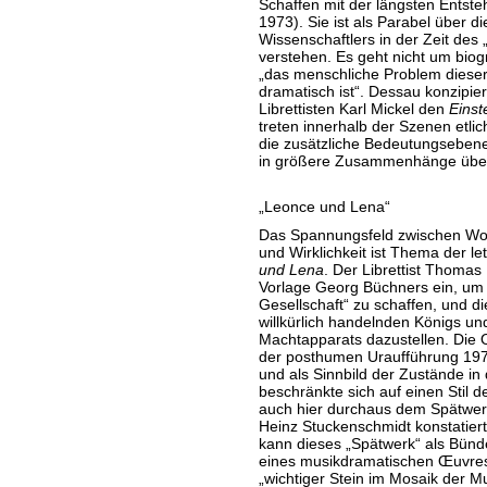
Schaffen mit der längsten Entst
1973). Sie ist als Parabel über di
Wissenschaftlers in der Zeit des 
verstehen. Es geht nicht um bio
„das menschliche Problem dieser
dramatisch ist“. Dessau konzipi
Librettisten Karl Mickel den
Einst
treten innerhalb der Szenen etli
die zusätzliche Bedeutungseben
in größere Zusammenhänge über
„Leonce und Lena“
Das Spannungsfeld zwischen Wol
und Wirklichkeit ist Thema der l
und Lena
. Der Librettist Thomas K
Vorlage Georg Büchners ein, um 
Gesellschaft“ zu schaffen, und d
willkürlich handelnden Königs un
Machtapparats dazustellen. Die 
der posthumen Uraufführung 1979 
und als Sinnbild der Zustände i
beschränkte sich auf einen Stil 
auch hier durchaus dem Spätwer
Heinz Stuckenschmidt konstatiert
kann dieses „Spätwerk“ als Bünd
eines musikdramatischen Œuvres
„wichtiger Stein im Mosaik der M