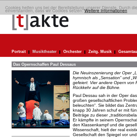
Cookies helfen uns bei der Bereitstellung unserer Dienste. Durch di
einverstanden, dass wir Cookies setzen.
Weitere Informationen
Portrait
Musiktheater
Orchester
Zeitg. Musik
Gesamtau
Das Opernschaffen Paul Dessaus
Die Neuinszenierung der Oper „L
hymnisch als „Sensation“ und „W
gefeiert. Vier andere Opern von 
Rückkehr auf die Bühne.
Paul Dessau sah in der Oper das
großen gesellschaftlichen Problem
beleuchten“. Sie bildet das Zent
knapp 30 Jahren schuf er mit fün
Beiträge zu dieser „traditionsbe
Er kämpfte in seinem Opernschaff
den Klassenkampf und die gesell
Wissenschaft, hielt der real exist
Gesellschaft den Spiegel vor un