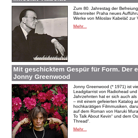
Zum 80. Jahrestag der Befreiung 
Bärenreiter Praha neues Aufführu
Werke von Miloslav Kabeláč zur 
Mehr...
Mit geschicktem Gespür für Form. Der 
Jonny Greenwood
Jonny Greenwood (* 1971) ist vie
Leadgitarrist von Radiohead und 
Jahrzehnten hat er sich auch a
– mit einem gefeierten Katalog 
hochkarätigen Filmmusiken, dar
auf dem Roman von Haruki Mur
To Talk About Kevin“ und dem O
Thread“.
Mehr...