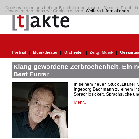
Cookies helfen uns bei der Bereitstellung unserer Dienste. Durch di
einverstanden, dass wir Cookies setzen.
Weitere Informationen
Portrait
Musiktheater
Orchester
Zeitg. Musik
Gesamtau
Klang gewordene Zerbrochenheit. Ein 
Beat Furrer
In seinem neuen Stück „Litanei“ 
Ingeborg Bachmann zu einem in
Sprachlosigkeit, Sprachsuche und
Mehr...