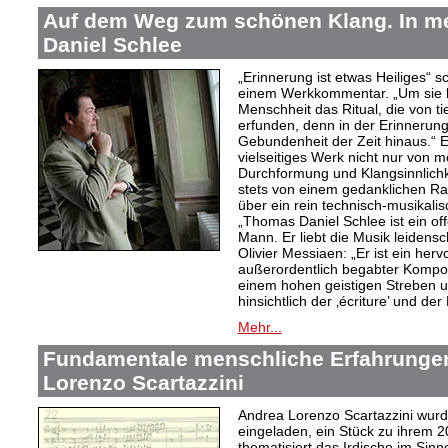
Auf dem Weg zum schönen Klang. In 
Daniel Schlee
„Erinnerung ist etwas Heiliges“ 
einem Werkkommentar. „Um sie le
Menschheit das Ritual, die von t
erfunden, denn in der Erinnerung
Gebundenheit der Zeit hinaus.“ 
vielseitiges Werk nicht nur von m
Durchformung und Klangsinnlichk
stets von einem gedanklichen Ra
über ein rein technisch-musikali
„Thomas Daniel Schlee ist ein offe
Mann. Er liebt die Musik leidensc
Olivier Messiaen: „Er ist ein her
außerordentlich begabter Kompo
einem hohen geistigen Streben un
hinsichtlich der ‚écriture’ und der
Mehr...
Fundamentale menschliche Erfahrungen
Lorenzo Scartazzini
Andrea Lorenzo Scartazzini wur
eingeladen, ein Stück zu ihrem 2
thematisiert das Irdische im Sin