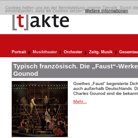
Cookies helfen uns bei der Bereitstellung unserer Dienste. Durch di
einverstanden, dass wir Cookies setzen.
Weitere Informationen
Portrait
Musiktheater
Orchester
Zeitg. Musik
Gesamtau
Typisch französisch. Die „Faust“-Werke
Gounod
Goethes „Faust“ begeisterte Dic
auch außerhalb Deutschlands. Di
Charles Gounod sind die bekann
Mehr...