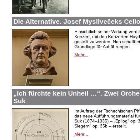
Die Alternative. Josef Myslivečeks Cell
Hinsichtlich seiner Wirkung verd
Konzert, mit den Konzerten Hayd
gestellt zu werden. Nun schafft e
Grundlage für Aufführungen.
Mehr...
„Ich fürchte kein Unheil …“. Zwei Orch
Suk
Im Auftrag der Tschechischen Ph
das neue Aufführungsmaterial fü
Suk (1874–1935) – „Epilog“ op. 
Siegern“ op. 35b – erstellt.
Mehr...