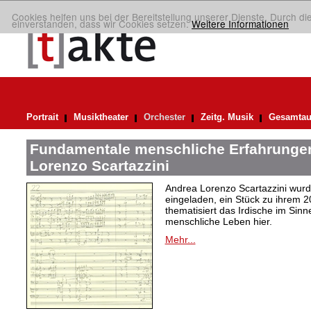
Cookies helfen uns bei der Bereitstellung unserer Dienste. Durch di
einverstanden, dass wir Cookies setzen.
Weitere Informationen
Portrait
Musiktheater
Orchester
Zeitg. Musik
Gesamtau
Fundamentale menschliche Erfahrungen
Lorenzo Scartazzini
Andrea Lorenzo Scartazzini wur
eingeladen, ein Stück zu ihrem 2
thematisiert das Irdische im Sin
menschliche Leben hier.
Mehr...