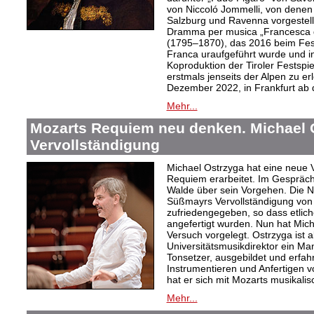
von Niccoló Jommelli, von denen
Salzburg und Ravenna vorgestellt
Dramma per musica „Francesca d
(1795–1870), das 2016 beim Festiv
Franca uraufgeführt wurde und in
Koproduktion der Tiroler Festspie
erstmals jenseits der Alpen zu er
Dezember 2022, in Frankfurt ab
Mehr...
Mozarts Requiem neu denken. Michael 
Vervollständigung
Michael Ostrzyga hat eine neue 
Requiem erarbeitet. Im Gespräch 
Walde über sein Vorgehen. Die Nac
Süßmayrs Vervollständigung vo
zufriedengegeben, so dass etlic
angefertigt wurden. Nun hat Mic
Versuch vorgelegt. Ostrzyga ist a
Universitätsmusikdirektor ein Man
Tonsetzer, ausgebildet und erfah
Instrumentieren und Anfertigen vo
hat er sich mit Mozarts musikali
Mehr...