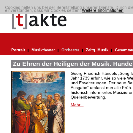
Cookies helfen uns bei der Bereitstellung unserer Dienste. Durch di
einverstanden, dass wir Cookies setzen.
Weitere Informationen
Portrait
Musiktheater
Orchester
Zeitg. Musik
Gesamtau
Zu Ehren der Heiligen der Musik. Hände
Georg Friedrich Händels „Song f
Jahr 1739 erfuhr, wie so viele 
und Erweiterungen. Der neue Ban
Ausgabe“ umfasst nun alle Früh-
historisch informiertes Musizier
Quellenbewertung.
Mehr...