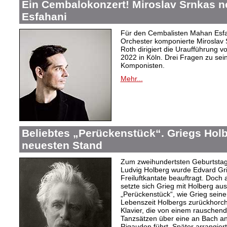
Ein Cembalokonzert! Miroslav Srnkas 
Esfahani
Für den Cembalisten Mahan Esfa
Orchester komponierte Miroslav 
Roth dirigiert die Uraufführung v
2022 in Köln. Drei Fragen zu s
Komponisten.
Mehr...
Beliebtes „Perückenstück“. Griegs Hol
neuesten Stand
Zum zweihundertsten Geburtstag
Ludvig Holberg wurde Edvard Gri
Freiluftkantate beauftragt. Doch
setzte sich Grieg mit Holberg au
„Perückenstück“, wie Grieg seine
Lebenszeit Holbergs zurückhorcht:
Klavier, die von einem rausche
Tanzsätzen über eine an Bach a
Rigaudon führt. Später arrangierte