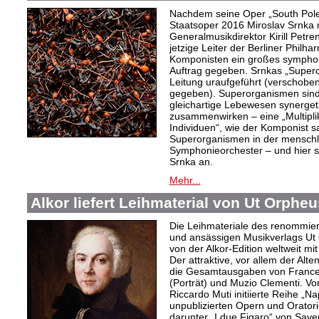
Nachdem seine Oper „South Pole“
Staatsoper 2016 Miroslav Srnka
Generalmusikdirektor Kirill Petr
jetzige Leiter der Berliner Philh
Komponisten ein großes symphoni
Auftrag gegeben. Srnkas „Super
Leitung uraufgeführt (verschobe
gegeben). Superorganismen sind
gleichartige Lebewesen synergeti
zusammenwirken – eine „Multiplika
Individuen“, wie der Komponist sag
Superorganismen in der menschli
Symphonieorchester – und hier s
Srnka an.
Mehr...
Alkor liefert Leihmaterial von Ut Orphe
Die Leihmateriale des renommier
und ansässigen Musikverlags Ut 
von der Alkor-Edition weltweit mi
Der attraktive, vor allem der Al
die Gesamtausgaben von Frances
(Porträt) und Muzio Clementi. Vo
Riccardo Muti initiierte Reihe „Na
unpublizierten Opern und Oratori
darunter „I due Figaro“ von Sav