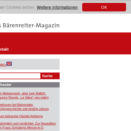
OK
 wir Cookies setzen.
Weitere Informationen
ntakt
lish
hester
in Meisterwerk, aber kein Ballett“.
urice Ravels „La Valse“ neu ediert
ethoven bei Bärenreiter.
folgsgeschichte seit dreißig Jahren
um bekannte Händel-Anthems
ndringlich und verdichtet. Zur Neuedition
n Franz Schuberts Messe in G