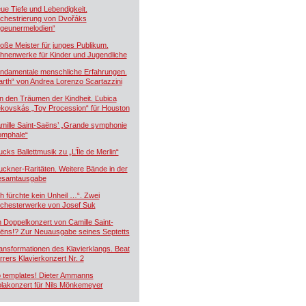
ue Tiefe und Lebendigkeit.
chestrierung von Dvořáks
igeunermelodien“
oße Meister für junges Publikum.
hnenwerke für Kinder und Jugendliche
ndamentale menschliche Erfahrungen.
arth“ von Andrea Lorenzo Scartazzini
n den Träumen der Kindheit. Ľubica
kovskás „Toy Procession“ für Houston
mille Saint-Saëns’ „Grande symphonie
iomphale“
ucks Ballettmusik zu „L’Île de Merlin“
uckner-Raritäten. Weitere Bände in der
samtausgabe
ch fürchte kein Unheil …“. Zwei
chesterwerke von Josef Suk
n Doppelkonzert von Camille Saint-
ëns!? Zur Neuausgabe seines Septetts
ansformationen des Klavierklangs. Beat
rrers Klavierkonzert Nr. 2
 templates! Dieter Ammanns
olakonzert für Nils Mönkemeyer