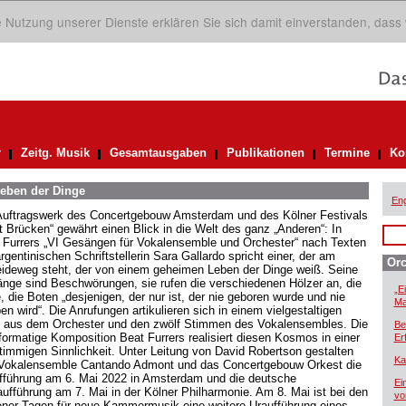
ie Nutzung unserer Dienste erklären Sie sich damit einverstanden, dass
r
Zeitg. Musik
Gesamtausgaben
Publikationen
Termine
Ko
Leben der Dinge
Eng
Auftragswerk des Concertgebouw Amsterdam und des Kölner Festivals
t Brücken“ gewährt einen Blick in die Welt des ganz „Anderen“: In
 Furrers „VI Gesängen für Vokalensemble und Orchester“ nach Texten
rgentinischen Schriftstellerin Sara Gallardo spricht einer, der am
Orc
ideweg steht, der von einem geheimen Leben der Dinge weiß. Seine
nge sind Beschwörungen, sie rufen die verschiedenen Hölzer an, die
„E
, die Boten „desjenigen, der nur ist, der nie geboren wurde und nie
Ma
en wird“. Die Anrufungen artikulieren sich in einem vielgestaltigen
l aus dem Orchester und den zwölf Stimmen des Vokalensembles. Die
Be
formatige Komposition Beat Furrers realisiert diesen Kosmos in einer
Er
stimmigen Sinnlichkeit. Unter Leitung von David Robertson gestalten
Ka
Vokalensemble Cantando Admont und das Concertgebouw Orkest die
fführung am 6. Mai 2022 in Amsterdam und die deutsche
Ei
aufführung am 7. Mai in der Kölner Philharmonie. Am 8. Mai ist bei den
vo
ener Tagen für neue Kammermusik eine weitere Uraufführung eines