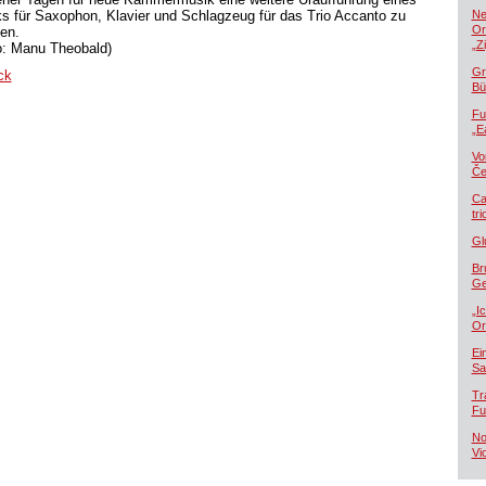
s für Saxophon, Klavier und Schlagzeug für das Trio Accanto zu
Ne
Or
ben.
„Z
o: Manu Theobald)
Gr
ck
Bü
Fu
„E
Vo
Če
Ca
tr
Gl
Br
Ge
„I
Or
Ei
Sa
Tr
Fu
No
Vi