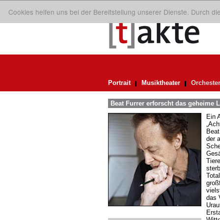
Cookies helfen uns bei der Bereitstellung unserer Dienste. Durch d
Portrait
Musiktheater
Orcheste
Beat Furrer erforscht das geheime 
Ein 
„Ach
Beat
der a
Sche
Gesä
Tiere
sterb
Tota
groß
viel
das 
Urau
Erst
Witt