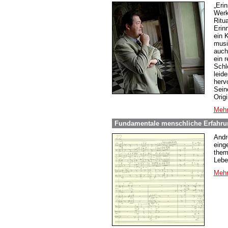
„Eri
Werk
Ritu
Erin
ein 
musi
auch
ein 
Schle
leide
herv
Sein
Origi
Mehr
Fundamentale menschliche Erfahrun
Andr
eing
them
Lebe
Mehr