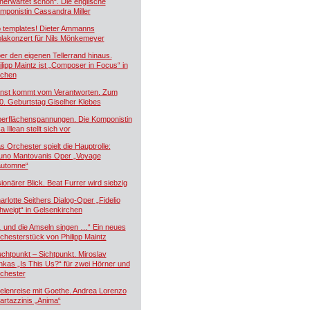
nerwartet schön“. Die englische
mponistin Cassandra Miller
 templates! Dieter Ammanns
olakonzert für Nils Mönkemeyer
er den eigenen Tellerrand hinaus.
ilipp Maintz ist „Composer in Focus“ in
chen
nst kommt vom Verantworten. Zum
0. Geburtstag Giselher Klebes
erflächenspannungen. Die Komponistin
a Illean stellt sich vor
s Orchester spielt die Hauptrolle:
uno Mantovanis Oper „Voyage
automne“
sionärer Blick. Beat Furrer wird siebzig
arlotte Seithers Dialog-Oper „Fidelio
hweigt“ in Gelsenkirchen
 und die Amseln singen …“ Ein neues
chesterstück von Philipp Maintz
uchtpunkt – Sichtpunkt. Miroslav
nkas „Is This Us?“ für zwei Hörner und
chester
elenreise mit Goethe. Andrea Lorenzo
artazzinis „Anima“