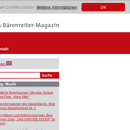
OK
 wir Cookies setzen.
Weitere Informationen
ntakt
lish
tg. Musik
dliche Begegnungen. Miroslav Srnkas
ue Oper „Voice Killer“
ansformationen des Klavierklangs. Beat
rrers Klavierkonzert Nr. 2
n Hölzern und Eidechsenengeln. Beat
rrers Oper „DAS GROSSE FEUER“ für
rich