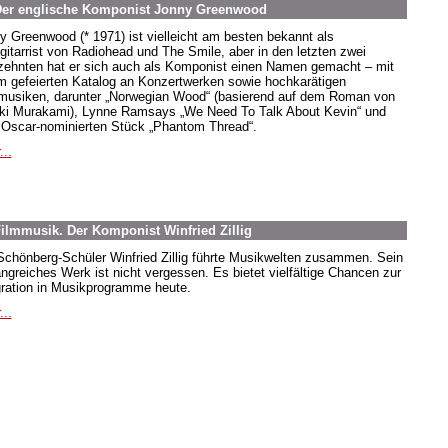
 Der englische Komponist Jonny Greenwood
y Greenwood (* 1971) ist vielleicht am besten bekannt als
gitarrist von Radiohead und The Smile, aber in den letzten zwei
zehnten hat er sich auch als Komponist einen Namen gemacht – mit
m gefeierten Katalog an Konzertwerken sowie hochkarätigen
musiken, darunter „Norwegian Wood“ (basierend auf dem Roman von
ki Murakami), Lynne Ramsays „We Need To Talk About Kevin“ und
Oscar-nominierten Stück „Phantom Thread“.
...
ilmmusik. Der Komponist Winfried Zillig
Schönberg-Schüler Winfried Zillig führte Musikwelten zusammen. Sein
ngreiches Werk ist nicht vergessen. Es bietet vielfältige Chancen zur
gration in Musikprogramme heute.
...