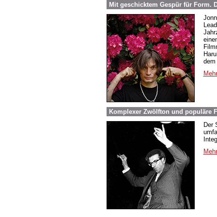
Mit geschicktem Gespür für Form.
Jonn
Lead
Jahr
eine
Film
Haru
dem 
Mehr
Komplexer Zwölfton und populäre F
Der 
umfa
Inte
Mehr