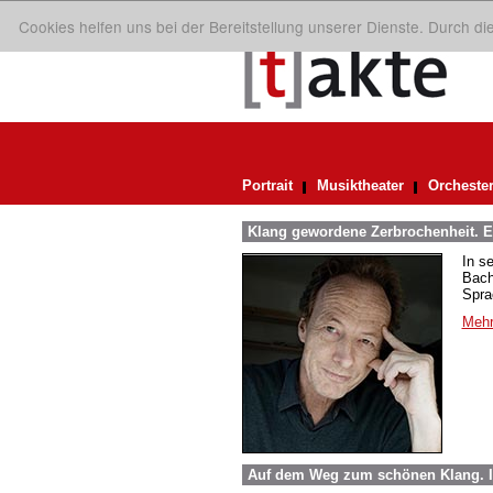
Cookies helfen uns bei der Bereitstellung unserer Dienste. Durch d
Portrait
Musiktheater
Orcheste
Klang gewordene Zerbrochenheit. E
In s
Bach
Spra
Mehr
Auf dem Weg zum schönen Klang. 