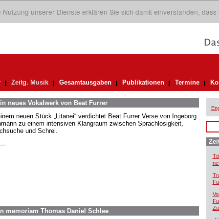
ie Nutzung unserer Dienste erklären Sie sich damit einverstanden, dass
r
Zeitg. Musik
Gesamtausgaben
Publikationen
Termine
Ko
in neues Vokalwerk von Beat Furrer
Eng
einem neuen Stück „Litanei“ verdichtet Beat Furrer Verse von Ingeborg
mann zu einem intensiven Klangraum zwischen Sprachlosigkeit,
chsuche und Schrei.
Zei
...
Tö
ne
Tr
Fu
Vo
Fu
Zü
In memoriam Thomas Daniel Schlee