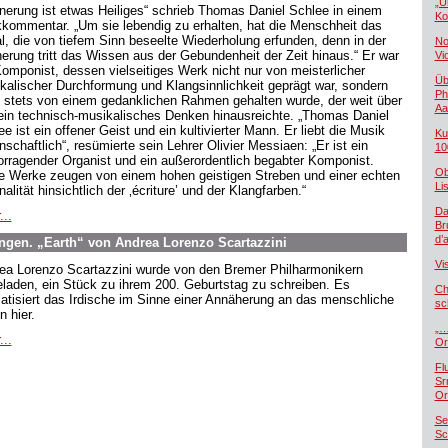
„U
nnerung ist etwas Heiliges“ schrieb Thomas Daniel Schlee in einem
Ko
kommentar. „Um sie lebendig zu erhalten, hat die Menschheit das
al, die von tiefem Sinn beseelte Wiederholung erfunden, denn in der
No
nerung tritt das Wissen aus der Gebundenheit der Zeit hinaus.“ Er war
Vi
Komponist, dessen vielseitiges Werk nicht nur von meisterlicher
Üb
kalischer Durchformung und Klangsinnlichkeit geprägt war, sondern
Ph
 stets von einem gedanklichen Rahmen gehalten wurde, der weit über
Aa
rein technisch-musikalisches Denken hinausreichte. „Thomas Daniel
e ist ein offener Geist und ein kultivierter Mann. Er liebt die Musik
Ku
nschaftlich“, resümierte sein Lehrer Olivier Messiaen: „Er ist ein
10
orragender Organist und ein außerordentlich begabter Komponist.
Ob
e Werke zeugen von einem hohen geistigen Streben und einer echten
Lis
nalität hinsichtlich der ‚écriture’ und der Klangfarben.“
Da
...
Br
d’
gen. „Earth“ von Andrea Lorenzo Scartazzini
Vi
ea Lorenzo Scartazzini wurde von den Bremer Philharmonikern
eladen, ein Stück zu ihrem 200. Geburtstag zu schreiben. Es
Ch
atisiert das Irdische im Sinne einer Annäherung an das menschliche
sc
n hier.
„…
...
Or
Fl
Sr
Or
Se
Sc