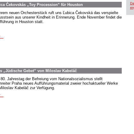
Da
ica Čekovskás „Toy Procession“ für Houston
en
ihrem neuen Orchesterstück ruft uns Ľubica Čekovská das verspielte
sstsein aus unserer Kindheit in Erinnerung. Ende November findet die
fführung in Houston statt.
...
as „Jüdische Gebet“ von Miloslav Kabeláč
80. Jahrestag der Befreiung vom Nationalsozialismus stellt
nreiter Praha neues Aufführungsmaterial zweier hochaktueller Werke
Miloslav Kabeláč zur Verfügung.
...