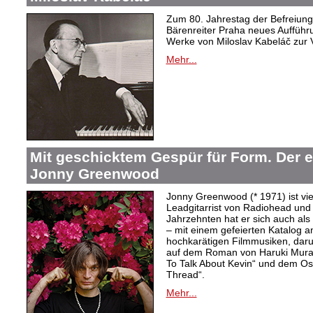
Zum 80. Jahrestag der Befreiung 
Bärenreiter Praha neues Aufführu
Werke von Miloslav Kabeláč zur 
Mehr...
Mit geschicktem Gespür für Form. Der 
Jonny Greenwood
Jonny Greenwood (* 1971) ist vie
Leadgitarrist von Radiohead und 
Jahrzehnten hat er sich auch a
– mit einem gefeierten Katalog 
hochkarätigen Filmmusiken, dar
auf dem Roman von Haruki Mur
To Talk About Kevin“ und dem O
Thread“.
Mehr...