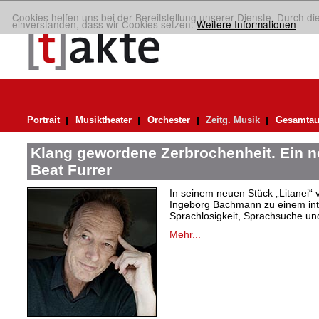
Cookies helfen uns bei der Bereitstellung unserer Dienste. Durch di
einverstanden, dass wir Cookies setzen.
Weitere Informationen
Portrait
Musiktheater
Orchester
Zeitg. Musik
Gesamtau
Klang gewordene Zerbrochenheit. Ein 
Beat Furrer
In seinem neuen Stück „Litanei“ 
Ingeborg Bachmann zu einem in
Sprachlosigkeit, Sprachsuche und
Mehr...