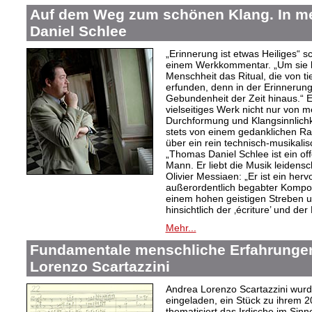
Auf dem Weg zum schönen Klang. In 
Daniel Schlee
„Erinnerung ist etwas Heiliges“ 
einem Werkkommentar. „Um sie le
Menschheit das Ritual, die von t
erfunden, denn in der Erinnerung
Gebundenheit der Zeit hinaus.“ 
vielseitiges Werk nicht nur von m
Durchformung und Klangsinnlichk
stets von einem gedanklichen Ra
über ein rein technisch-musikali
„Thomas Daniel Schlee ist ein offe
Mann. Er liebt die Musik leidensc
Olivier Messiaen: „Er ist ein her
außerordentlich begabter Kompo
einem hohen geistigen Streben un
hinsichtlich der ‚écriture’ und der
Mehr...
Fundamentale menschliche Erfahrungen
Lorenzo Scartazzini
Andrea Lorenzo Scartazzini wur
eingeladen, ein Stück zu ihrem 2
thematisiert das Irdische im Sin