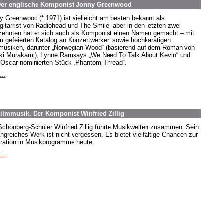
 Der englische Komponist Jonny Greenwood
y Greenwood (* 1971) ist vielleicht am besten bekannt als
gitarrist von Radiohead und The Smile, aber in den letzten zwei
zehnten hat er sich auch als Komponist einen Namen gemacht – mit
m gefeierten Katalog an Konzertwerken sowie hochkarätigen
musiken, darunter „Norwegian Wood“ (basierend auf dem Roman von
ki Murakami), Lynne Ramsays „We Need To Talk About Kevin“ und
Oscar-nominierten Stück „Phantom Thread“.
...
ilmmusik. Der Komponist Winfried Zillig
Schönberg-Schüler Winfried Zillig führte Musikwelten zusammen. Sein
ngreiches Werk ist nicht vergessen. Es bietet vielfältige Chancen zur
gration in Musikprogramme heute.
...