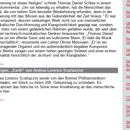
„U
nnerung ist etwas Heiliges“ schrieb Thomas Daniel Schlee in einem
Ko
kommentar. „Um sie lebendig zu erhalten, hat die Menschheit das
al, die von tiefem Sinn beseelte Wiederholung erfunden, denn in der
No
nerung tritt das Wissen aus der Gebundenheit der Zeit hinaus.“ Er war
Vi
Komponist, dessen vielseitiges Werk nicht nur von meisterlicher
Üb
kalischer Durchformung und Klangsinnlichkeit geprägt war, sondern
Ph
 stets von einem gedanklichen Rahmen gehalten wurde, der weit über
Aa
rein technisch-musikalisches Denken hinausreichte. „Thomas Daniel
e ist ein offener Geist und ein kultivierter Mann. Er liebt die Musik
Ku
nschaftlich“, resümierte sein Lehrer Olivier Messiaen: „Er ist ein
10
orragender Organist und ein außerordentlich begabter Komponist.
Ob
e Werke zeugen von einem hohen geistigen Streben und einer echten
Lis
nalität hinsichtlich der ‚écriture’ und der Klangfarben.“
Da
...
Br
d’
gen. „Earth“ von Andrea Lorenzo Scartazzini
Vi
ea Lorenzo Scartazzini wurde von den Bremer Philharmonikern
eladen, ein Stück zu ihrem 200. Geburtstag zu schreiben. Es
Ch
atisiert das Irdische im Sinne einer Annäherung an das menschliche
sc
n hier.
„…
...
Or
Fl
Sr
Or
Se
Sc