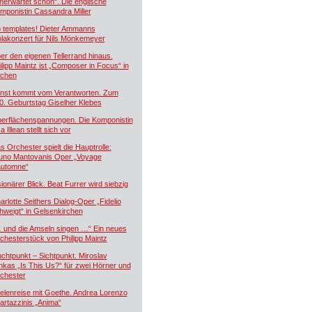
nerwartet schön“. Die englische
mponistin Cassandra Miller
 templates! Dieter Ammanns
olakonzert für Nils Mönkemeyer
er den eigenen Tellerrand hinaus.
ilipp Maintz ist „Composer in Focus“ in
chen
nst kommt vom Verantworten. Zum
0. Geburtstag Giselher Klebes
erflächenspannungen. Die Komponistin
a Illean stellt sich vor
s Orchester spielt die Hauptrolle:
uno Mantovanis Oper „Voyage
automne“
sionärer Blick. Beat Furrer wird siebzig
arlotte Seithers Dialog-Oper „Fidelio
hweigt“ in Gelsenkirchen
 und die Amseln singen …“ Ein neues
chesterstück von Philipp Maintz
uchtpunkt – Sichtpunkt. Miroslav
nkas „Is This Us?“ für zwei Hörner und
chester
elenreise mit Goethe. Andrea Lorenzo
artazzinis „Anima“