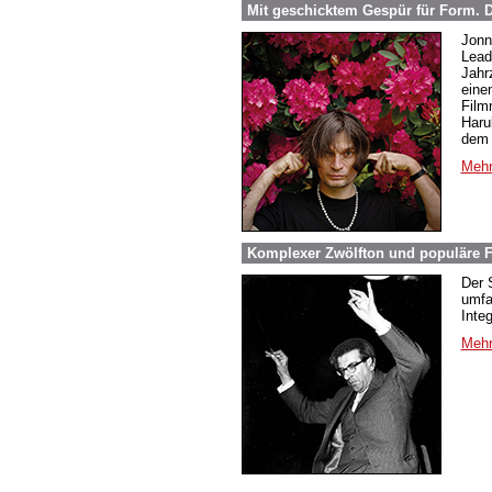
Mit geschicktem Gespür für Form.
Jonn
Lead
Jahr
eine
Film
Haru
dem 
Mehr
Komplexer Zwölfton und populäre F
Der 
umfa
Inte
Mehr