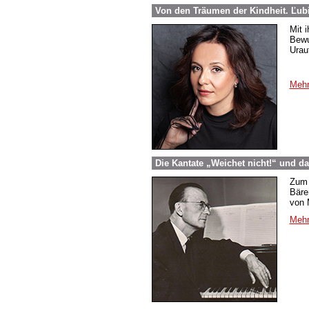
Von den Träumen der Kindheit. Ľub
Mit 
Bewu
Urau
Mehr
Die Kantate „Weichet nicht!“ und d
Zum 
Bäre
von 
Mehr