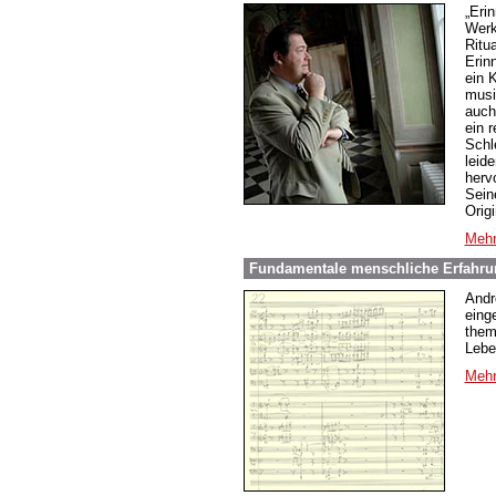
„Eri
Werk
Ritu
Erin
ein 
musi
auch
ein 
Schle
leide
herv
Sein
Origi
Mehr
Fundamentale menschliche Erfahrun
Andr
eing
them
Lebe
Mehr