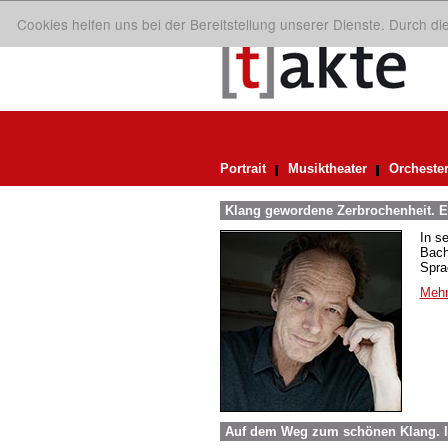
Cookies helfen uns bei der Bereitstellung unserer Dienste. Durch d
Portrait
Musiktheater
Orcheste
Klang gewordene Zerbrochenheit. E
In s
Bach
Spra
Mehr
Auf dem Weg zum schönen Klang. 