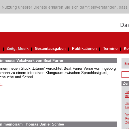
ie Nutzung unserer Dienste erklären Sie sich damit einverstanden, dass
r
Zeitg. Musik
Gesamtausgaben
Publikationen
Termine
Ko
in neues Vokalwerk von Beat Furrer
Eng
einem neuen Stück „Litanei“ verdichtet Beat Furrer Verse von Ingeborg
mann zu einem intensiven Klangraum zwischen Sprachlosigkeit,
chsuche und Schrei.
Zei
...
Tö
ne
Tr
Fu
Vo
Fu
Zü
In memoriam Thomas Daniel Schlee