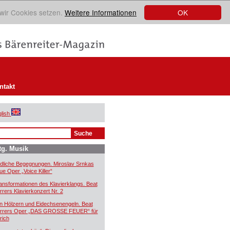
OK
 wir Cookies setzen.
Weitere Informationen
ntakt
lish
tg. Musik
dliche Begegnungen. Miroslav Srnkas
ue Oper „Voice Killer“
ansformationen des Klavierklangs. Beat
rrers Klavierkonzert Nr. 2
n Hölzern und Eidechsenengeln. Beat
rrers Oper „DAS GROSSE FEUER“ für
rich