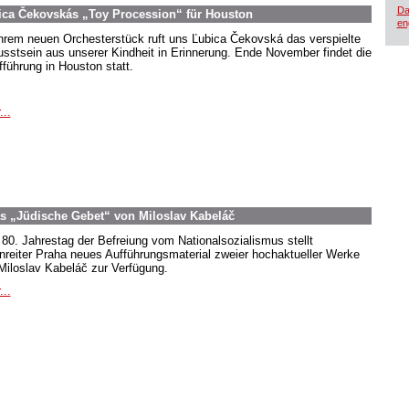
Da
ica Čekovskás „Toy Procession“ für Houston
en
ihrem neuen Orchesterstück ruft uns Ľubica Čekovská das verspielte
sstsein aus unserer Kindheit in Erinnerung. Ende November findet die
fführung in Houston statt.
...
as „Jüdische Gebet“ von Miloslav Kabeláč
80. Jahrestag der Befreiung vom Nationalsozialismus stellt
nreiter Praha neues Aufführungsmaterial zweier hochaktueller Werke
Miloslav Kabeláč zur Verfügung.
...