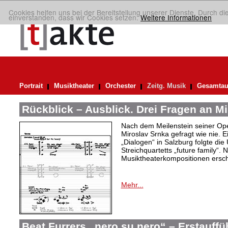
Cookies helfen uns bei der Bereitstellung unserer Dienste. Durch di
einverstanden, dass wir Cookies setzen.
Weitere Informationen
Portrait
Musiktheater
Orchester
Zeitg. Musik
Gesamtau
Rückblick – Ausblick. Drei Fragen an M
Nach dem Meilenstein seiner Ope
Miroslav Srnka gefragt wie nie. 
„Dialogen“ in Salzburg folgte die
Streichquartetts „future family“.
Musiktheaterkompositionen ersc
Mehr...
Beat Furrers „nero su nero“ – Erstauff