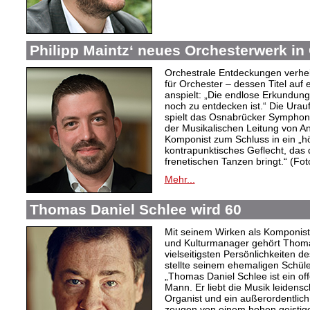
Philipp Maintz‘ neues Orchesterwerk i
Orchestrale Entdeckungen verhei
für Orchester – dessen Titel auf
anspielt: „Die endlose Erkundung 
noch zu entdecken ist.“ Die Urau
spielt das Osnabrücker Symphoni
der Musikalischen Leitung von A
Komponist zum Schluss in ein „h
kontrapunktisches Geflecht, das
frenetischen Tanzen bringt.“ (Fot
Mehr...
Thomas Daniel Schlee wird 60
Mit seinem Wirken als Komponist,
und Kulturmanager gehört Thoma
vielseitigsten Persönlichkeiten d
stellte seinem ehemaligen Schüle
„Thomas Daniel Schlee ist ein offe
Mann. Er liebt die Musik leidensch
Organist und ein außerordentlic
zeugen von einem hohen geistige