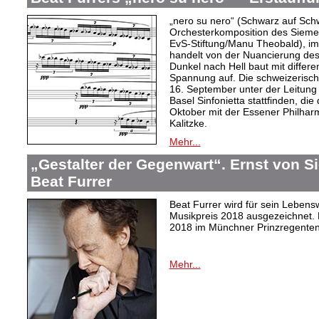
„nero su nero“ (Schwarz auf Sch
Orchesterkomposition des Siemen
EvS-Stiftung/Manu Theobald), im 
handelt von der Nuancierung des
Dunkel nach Hell baut mit differe
Spannung auf. Die schweizerisch
16. September unter der Leitung
Basel Sinfonietta stattfinden, di
Oktober mit der Essener Philhar
Kalitzke.
Mehr...
„Gestalter der Gegenwart“. Ernst von 
Beat Furrer
Beat Furrer wird für sein Leben
Musikpreis 2018 ausgezeichnet. D
2018 im Münchner Prinzregentent
Mehr...