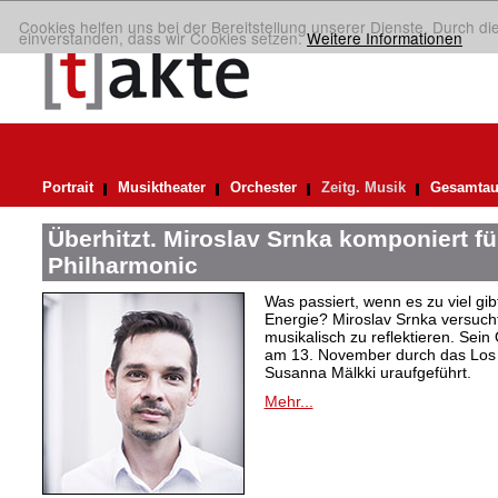
Cookies helfen uns bei der Bereitstellung unserer Dienste. Durch di
einverstanden, dass wir Cookies setzen.
Weitere Informationen
Portrait
Musiktheater
Orchester
Zeitg. Musik
Gesamtau
Überhitzt. Miroslav Srnka komponiert f
Philharmonic
Was passiert, wenn es zu viel gi
Energie? Miroslav Srnka versuch
musikalisch zu reflektieren. Sein
am 13. November durch das Los 
Susanna Mälkki uraufgeführt.
Mehr...