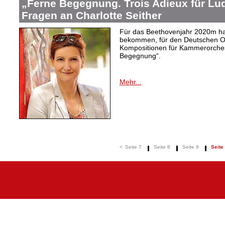
„Ferne Begegnung. Trois Adieux für Lud
Fragen an Charlotte Seither
Für das Beethovenjahr 2020m hat
bekommen, für den Deutschen O
Kompositionen für Kammerorchest
Begegnung“.
Mehr...
<
Seite 7
Seite 8
Seite 9
Seite