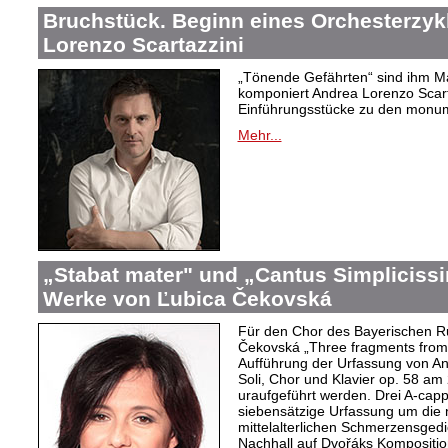
Bruchstück. Beginn eines Orchesterzyk
Lorenzo Scartazzini
„Tönende Gefährten“ sind ihm M
komponiert Andrea Lorenzo Scart
Einführungsstücke zu den monu
Mehr...
„Stabat mater" und „Cantus Simpliciss
Werke von Ľubica Čekovská
Für den Chor des Bayerischen R
Čekovská „Three fragments from S
Aufführung der Urfassung von An
Soli, Chor und Klavier op. 58 a
uraufgeführt werden. Drei A-cap
siebensätzige Urfassung um die 
mittelalterlichen Schmerzensgedi
Nachhall auf Dvořáks Komposition