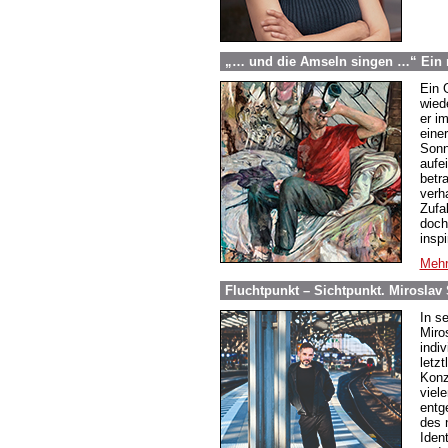
„… und die Amseln singen …“ Ein n
Ein 
wied
er i
eine
Sonn
aufe
betr
verh
Zufa
doch
insp
Mehr
Fluchtpunkt – Sichtpunkt. Miroslav
In s
Miro
indi
letzt
Konz
viel
entg
des 
Ident