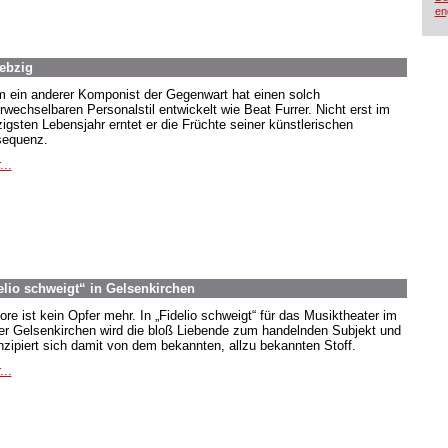
en
iebzig
 ein anderer Komponist der Gegenwart hat einen solch
rwechselbaren Personalstil entwickelt wie Beat Furrer. Nicht erst im
zigsten Lebensjahr erntet er die Früchte seiner künstlerischen
equenz.
...
elio schweigt“ in Gelsenkirchen
ore ist kein Opfer mehr. In „Fidelio schweigt“ für das Musiktheater im
er Gelsenkirchen wird die bloß Liebende zum handelnden Subjekt und
zipiert sich damit von dem bekannten, allzu bekannten Stoff.
...