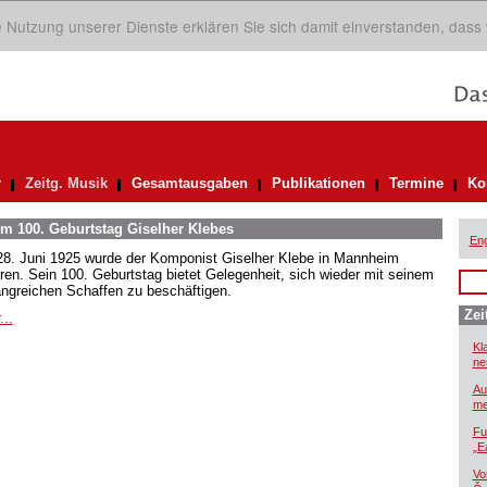
ie Nutzung unserer Dienste erklären Sie sich damit einverstanden, dass
r
Zeitg. Musik
Gesamtausgaben
Publikationen
Termine
Ko
 100. Geburtstag Giselher Klebes
Eng
8. Juni 1925 wurde der Komponist Giselher Klebe in Mannheim
ren. Sein 100. Geburtstag bietet Gelegenheit, sich wieder mit seinem
ngreichen Schaffen zu beschäftigen.
Zei
...
Kl
ne
Au
me
Fu
„E
Vo