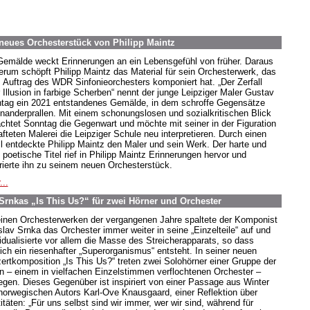
eues Orchesterstück von Philipp Maintz
Gemälde weckt Erinnerungen an ein Lebensgefühl von früher. Daraus
erum schöpft Philipp Maintz das Material für sein Orchesterwerk, das
m Auftrag des WDR Sinfonieorchesters komponiert hat. „Der Zerfall
r Illusion in farbige Scherben“ nennt der junge Leipziger Maler Gustav
tag ein 2021 entstandenes Gemälde, in dem schroffe Gegensätze
inanderprallen. Mit einem schonungslosen und sozialkritischen Blick
achtet Sonntag die Gegenwart und möchte mit seiner in der Figuration
afteten Malerei die Leipziger Schule neu interpretieren. Durch einen
ll entdeckte Philipp Maintz den Maler und sein Werk. Der harte und
 poetische Titel rief in Philipp Maintz Erinnerungen hervor und
irierte ihn zu seinem neuen Orchesterstück.
...
 Srnkas „Is This Us?“ für zwei Hörner und Orchester
einen Orchesterwerken der vergangenen Jahre spaltete der Komponist
slav Srnka das Orchester immer weiter in seine „Einzelteile“ auf und
vidualisierte vor allem die Masse des Streicherapparats, so dass
lich ein riesenhafter „Superorganismus“ entsteht. In seiner neuen
ertkomposition „Is This Us?“ treten zwei Solohörner einer Gruppe der
en – einem in vielfachen Einzelstimmen verflochtenen Orchester –
egen. Dieses Gegenüber ist inspiriert von einer Passage aus Winter
norwegischen Autors Karl-Ove Knausgaard, einer Reflektion über
itäten: „Für uns selbst sind wir immer, wer wir sind, während für