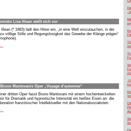
Če
Di
„J
Mi
tin Lisa Illean stellt sich vor
en
Illean (* 1983) lädt den Hörer ein, „in eine Welt einzutauchen, in der
Ko
zu völlige Stille und Regungslosigkeit das Gewebe der Klänge prägen“
Fi
mophone).
Tö
...
ne
Tr
Fu
Vo
Fu
Zü
„U
Ko
e: Bruno Mantovanis Oper „Voyage d’automne“
No
einer dritten Oper fasst Bruno Mantovani mit einem hochentwickelten
Vi
ür für Dramatik und hypnotische Intensität ein heißes Eisen an: die
boration französischer Intellektueller mit den Nationalsozialisten.
Üb
Ph
...
Aa
Se
Sc
Da