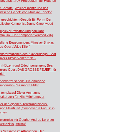
kovskás „Toy Procession“ für Houston
e Kantate „Weichet nicht!“ und das
üdische Gebet“ von Miloslav Kabeláč
t geschicktem Gespür für Form. Der
glische Komponist Jonny Greenwood
mplexer Zwölfton und populäre
lmmusik. Der Komponist Winfried Zillig
dliche Begegnungen. Miroslav Srnkas
ue Oper „Voice Killer“
ansformationen des Klavierklangs. Beat
rrers Klavierkonzert Nr. 2
n Hölzern und Eidechsenengeln. Beat
rrers Oper „DAS GROSSE FEUER“ für
rich
nerwartet schön“. Die englische
mponistin Cassandra Miller
 templates! Dieter Ammanns
olakonzert für Nils Mönkemeyer
er den eigenen Tellerrand hinaus.
ilipp Maintz ist „Composer in Focus“ in
chen
elenreise mit Goethe. Andrea Lorenzo
artazzinis „Anima“
s Seltsame im Alltäglichen. Der