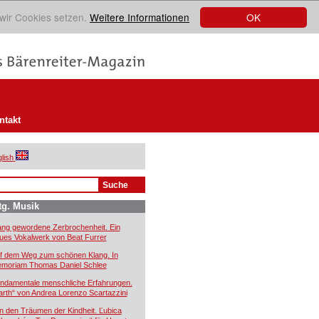
OK
 wir Cookies setzen.
Weitere Informationen
ntakt
lish
tg. Musik
ang gewordene Zerbrochenheit. Ein
ues Vokalwerk von Beat Furrer
f dem Weg zum schönen Klang. In
moriam Thomas Daniel Schlee
ndamentale menschliche Erfahrungen.
arth“ von Andrea Lorenzo Scartazzini
n den Träumen der Kindheit. Ľubica