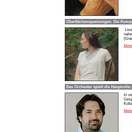
Oberflächenspannungen. Die Komponis
Lisa 
nahe
(Gra
Mehr
Das Orchester spielt die Hauptroll
In s
Gesp
Kolla
Mehr