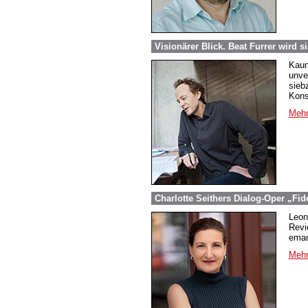
Visionärer Blick. Beat Furrer wird s
Kaum
unve
sieb
Kons
Mehr
Charlotte Seithers Dialog-Oper „Fid
Leon
Revi
eman
Mehr