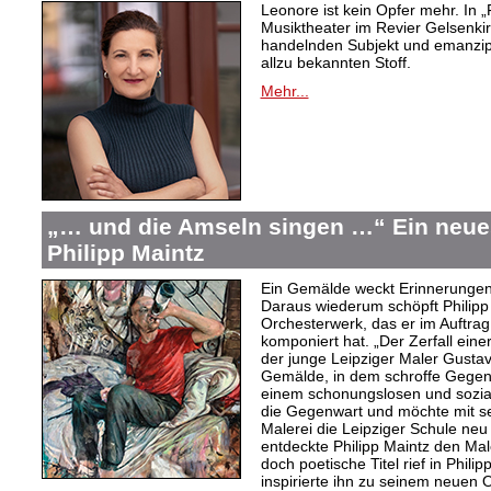
Leonore ist kein Opfer mehr. In „
Musiktheater im Revier Gelsenki
handelnden Subjekt und emanzipi
allzu bekannten Stoff.
Mehr...
„… und die Amseln singen …“ Ein neue
Philipp Maintz
Ein Gemälde weckt Erinnerungen 
Daraus wiederum schöpft Philipp 
Orchesterwerk, das er im Auftra
komponiert hat. „Der Zerfall einer
der junge Leipziger Maler Gusta
Gemälde, in dem schroffe Gegens
einem schonungslosen und sozialk
die Gegenwart und möchte mit sei
Malerei die Leipziger Schule neu 
entdeckte Philipp Maintz den Mal
doch poetische Titel rief in Phil
inspirierte ihn zu seinem neuen 