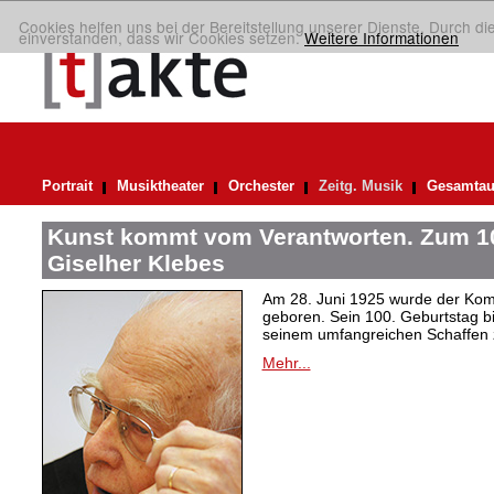
Cookies helfen uns bei der Bereitstellung unserer Dienste. Durch di
einverstanden, dass wir Cookies setzen.
Weitere Informationen
Portrait
Musiktheater
Orchester
Zeitg. Musik
Gesamtau
Kunst kommt vom Verantworten. Zum 10
Giselher Klebes
Am 28. Juni 1925 wurde der Kom
geboren. Sein 100. Geburtstag bi
seinem umfangreichen Schaffen 
Mehr...