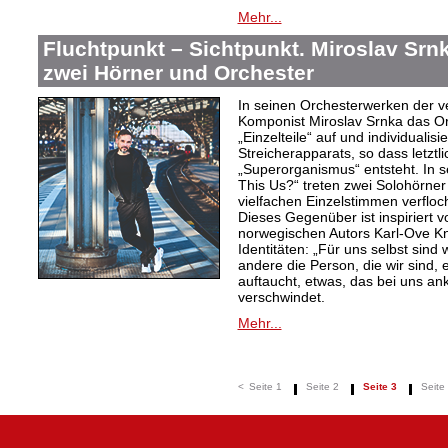
Mehr...
Fluchtpunkt – Sichtpunkt. Miroslav Srnk
zwei Hörner und Orchester
In seinen Orchesterwerken der v
Komponist Miroslav Srnka das Or
„Einzelteile“ auf und individualis
Streicherapparats, so dass letztli
„Superorganismus“ entsteht. In s
This Us?“ treten zwei Solohörner
vielfachen Einzelstimmen verflo
Dieses Gegenüber ist inspiriert 
norwegischen Autors Karl-Ove Kn
Identitäten: „Für uns selbst sind 
andere die Person, die wir sind, 
auftaucht, etwas, das bei uns a
verschwindet.
Mehr...
<
Seite 1
Seite 2
Seite 3
Seite