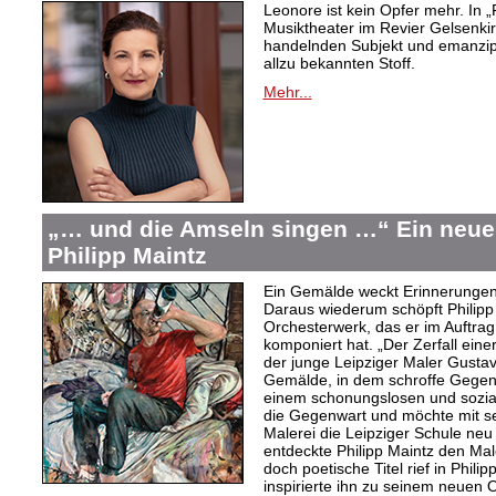
Leonore ist kein Opfer mehr. In „
Musiktheater im Revier Gelsenki
handelnden Subjekt und emanzipi
allzu bekannten Stoff.
Mehr...
„… und die Amseln singen …“ Ein neue
Philipp Maintz
Ein Gemälde weckt Erinnerungen 
Daraus wiederum schöpft Philipp 
Orchesterwerk, das er im Auftra
komponiert hat. „Der Zerfall einer
der junge Leipziger Maler Gusta
Gemälde, in dem schroffe Gegens
einem schonungslosen und sozialk
die Gegenwart und möchte mit sei
Malerei die Leipziger Schule neu 
entdeckte Philipp Maintz den Mal
doch poetische Titel rief in Phil
inspirierte ihn zu seinem neuen 