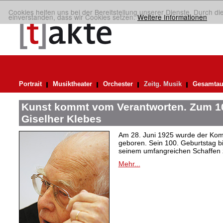
Cookies helfen uns bei der Bereitstellung unserer Dienste. Durch di
einverstanden, dass wir Cookies setzen.
Weitere Informationen
Portrait
Musiktheater
Orchester
Zeitg. Musik
Gesamtau
Kunst kommt vom Verantworten. Zum 10
Giselher Klebes
Am 28. Juni 1925 wurde der Kom
geboren. Sein 100. Geburtstag bi
seinem umfangreichen Schaffen 
Mehr...