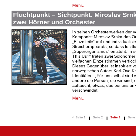
Mehr...
Fluchtpunkt – Sichtpunkt. Miroslav Srnk
zwei Hörner und Orchester
In seinen Orchesterwerken der v
Komponist Miroslav Srnka das Or
„Einzelteile“ auf und individualis
Streicherapparats, so dass letztli
„Superorganismus“ entsteht. In s
This Us?“ treten zwei Solohörner
vielfachen Einzelstimmen verflo
Dieses Gegenüber ist inspiriert 
norwegischen Autors Karl-Ove Kn
Identitäten: „Für uns selbst sind 
andere die Person, die wir sind, 
auftaucht, etwas, das bei uns a
verschwindet.
Mehr...
<
Seite 1
Seite 2
Seite 3
Seite