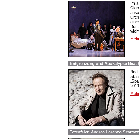
Im J
Okto
ansp
Orch
eine
Durc
wich
Mehr
Entgrenzung und Apokalypse Beat F
Nach
Staa
„Spa
2019
Mehr
Totenfeier. Andrea Lorenzo Scartazzi