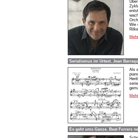
Über
Zykl
ents
wach
Orch
Wie 
Rilk
Mehr
Serialismus im Urtext. Jean Barraq
Als 
pian
Herib
serie
gema
Mehr
Es geht ums Ganze. Beat Furrers ne
Schn