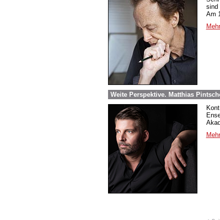
sind
Am 1
Mehr
Weite Perspektive. Matthias Pintsc
Kont
Ense
Akad
Mehr