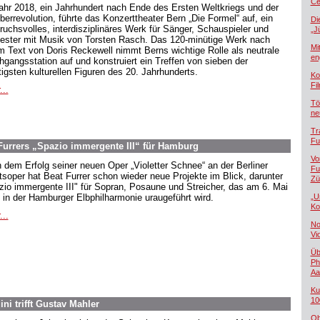
Če
ahr 2018, ein Jahrhundert nach Ende des Ersten Weltkriegs und der
berrevolution, führte das Konzerttheater Bern „Die Formel“ auf, ein
Di
ruchsvolles, interdisziplinäres Werk für Sänger, Schauspieler und
„J
ester mit Musik von Torsten Rasch. Das 120-minütige Werk nach
Mi
m Text von Doris Reckewell nimmt Berns wichtige Rolle als neutrale
en
hgangsstation auf und konstruiert ein Treffen von sieben der
tigsten kulturellen Figuren des 20. Jahrhunderts.
Ko
Fi
...
Tö
ne
Tr
Fu
urrers „Spazio immergente III“ für Hamburg
Vo
 dem Erfolg seiner neuen Oper „Violetter Schnee“ an der Berliner
Fu
tsoper hat Beat Furrer schon wieder neue Projekte im Blick, darunter
Zü
zio immergente III" für Sopran, Posaune und Streicher, das am 6. Mai
 in der Hamburger Elbphilharmonie uraugeführt wird.
„U
Ko
...
No
Vi
Üb
Ph
Aa
Ku
10
ni trifft Gustav Mahler
Ob