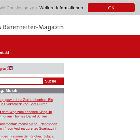
OK
 wir Cookies setzen.
Weitere Informationen
ntakt
lish
tg. Musik
ang gewordene Zerbrochenheit. Ein
ues Vokalwerk von Beat Furrer
f dem Weg zum schönen Klang. In
moriam Thomas Daniel Schlee
ndamentale menschliche Erfahrungen.
arth“ von Andrea Lorenzo Scartazzini
n den Träumen der Kindheit. Ľubica