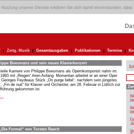
ie Nutzung unserer Dienste erklären Sie sich damit einverstanden, dass
r
Zeitg. Musik
Gesamtausgaben
Publikationen
Termine
Ko
lippe Boesmans und sein neues Klavierkonzert
Eng
steile Karriere von Philippe Boesmans als Opernkomponist nahm im
 1993 mit „Reigen“ ihren Anfang. Momentan arbeitet er an einer Oper
 Georges Feydeaus Stück „On purge bébé“,
nachdem sein jüngstes
, „Fin de nuit
“
für Klavier und Orchester, am 28. Februar in Lüttich zur
Zei
fführung gekommen ist.
Kl
...
ne
Au
me
Fu
„E
r „Die Formel“ von Torsten Rasch
Vo