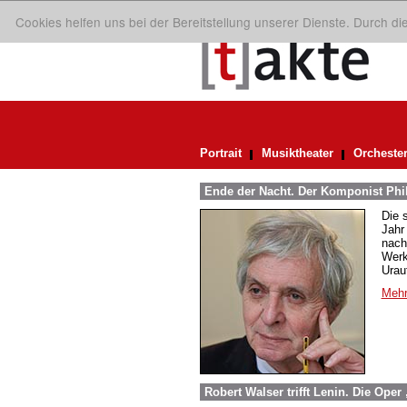
Cookies helfen uns bei der Bereitstellung unserer Dienste. Durch d
Portrait
Musiktheater
Orcheste
Ende der Nacht. Der Komponist Phi
Die 
Jahr
nach
Werk
Urau
Mehr
Robert Walser trifft Lenin. Die Ope