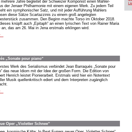
 mehrere Jahre begleitet der Schweizer Komponist einen Mahler-
Lis
us der Jenaer Philharmonie mit einem eigenen Werk. Zu jedem Teil
teht ein symphonischer Satz, und mit jeder Aufführung Mahlers
sen diese Sätze Scartazzinis zu einem groß angelegten
esterstück zusammen. Den Beginn machte Torso im Oktober 2018.
dieses knüpft auch „Epitaph“ an einen lyrischen Text von Rainer Maria
e an, das am 26. Mai in Jena erstmals erklingen wird.
...
ués „Sonate pour piano“
erstes Werk des Serialismus verbindet Jean Barraqués „Sonate pour
o“ das neue Idiom mit der Idee der großen Form. Die Edition von
ert Henrich leistet Pionierarbeit. Erstmals wird hier ein Notentext
ller Musik quellenkritisch ediert und dem Interpreten zugänglich
cht.
...
ue Oper „Violetter Schnee“
ee, kosmische Kälte: In Beat Furrers neuer Oper „Violetter Schnee“