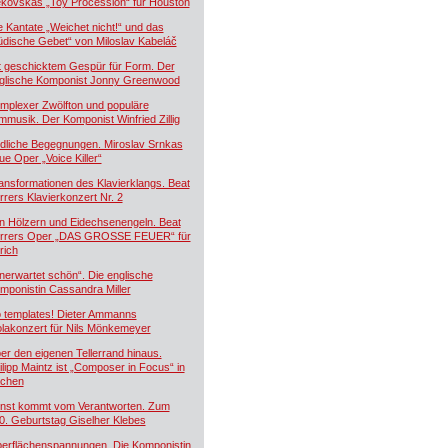
kovskás „Toy Procession“ für Houston
e Kantate „Weichet nicht!“ und das
üdische Gebet“ von Miloslav Kabeláč
t geschicktem Gespür für Form. Der
glische Komponist Jonny Greenwood
mplexer Zwölfton und populäre
lmmusik. Der Komponist Winfried Zillig
dliche Begegnungen. Miroslav Srnkas
ue Oper „Voice Killer“
ansformationen des Klavierklangs. Beat
rrers Klavierkonzert Nr. 2
n Hölzern und Eidechsenengeln. Beat
rrers Oper „DAS GROSSE FEUER“ für
rich
nerwartet schön“. Die englische
mponistin Cassandra Miller
 templates! Dieter Ammanns
olakonzert für Nils Mönkemeyer
er den eigenen Tellerrand hinaus.
ilipp Maintz ist „Composer in Focus“ in
chen
nst kommt vom Verantworten. Zum
0. Geburtstag Giselher Klebes
erflächenspannungen. Die Komponistin