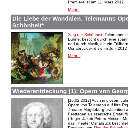
Premiere ist am 11. März 2012.
Mehr...
Die Liebe der Wandalen. Telemanns Ope
Schönheit“
Sieg der Schönheit
, Telemanns e
Bühne, besticht durch eine span
und durch Musik, die ein Füllhorn
Osnabrück wird sie im Juni 2012 
Mehr...
Wiederentdeckung (1): Opern von Georg
[16.02.2012] Auch in diesem Ja
Opern von Telemann auf ihre Repe
Theater Magdeburg präsentiert 
Festtagen als szenische Erstauf
(Regie: Jakob Peters-Messer, Mus
das Theater Osnabrück beschließ
Premiere von
Sieg der Schönheit