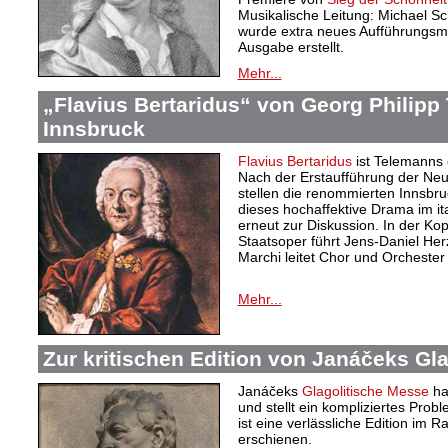
Musikalische Leitung: Michael Sc
wurde extra neues Aufführungsma
Ausgabe erstellt.
Mehr...
„Flavius Bertaridus“ von Georg Philipp
Innsbruck
Flavius Bertaridus
ist Telemanns 
Nach der Erstaufführung der N
stellen die renommierten Innsbr
dieses hochaffektive Drama im it
erneut zur Diskussion. In der K
Staatsoper führt Jens-Daniel Her
Marchi leitet Chor und Orchester
Mehr...
Zur kritischen Edition von Janáčeks Gl
Janáčeks
Glagolitische Messe
ha
und stellt ein kompliziertes Pro
ist eine verlässliche Edition i
erschienen.