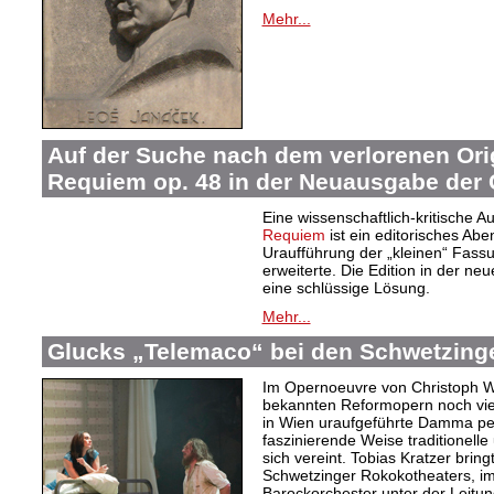
Mehr...
Auf der Suche nach dem verlorenen Orig
Requiem op. 48 in der Neuausgabe der
Eine wissenschaftlich-kritische 
Requiem
ist ein editorisches Ab
Uraufführung der „kleinen“ Fas
erweiterte. Die Edition in der n
eine schlüssige Lösung.
Mehr...
Glucks „Telemaco“ bei den Schwetzinge
Im Opernoeuvre von Christoph Wil
bekannten Reformopern noch vie
in Wien uraufgeführte Damma pe
faszinierende Weise traditionelle 
sich vereint. Tobias Kratzer brin
Schwetzinger Rokokotheaters, im
Barockorchester unter der Leitung