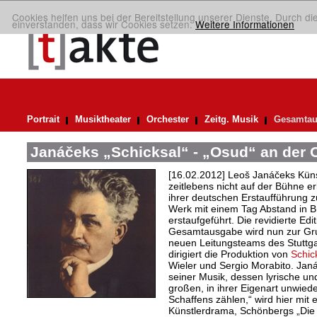
Cookies helfen uns bei der Bereitstellung unserer Dienste. Durch di
einverstanden, dass wir Cookies setzen.
Weitere Informationen
Portrait
Musiktheater
Orchester
Zeitg. Musik
Gesamtau
Janáčeks „Schicksal“ - „Osud“ an der O
[16.02.2012] Leoš Janáčeks Kün
zeitlebens nicht auf der Bühne e
ihrer deutschen Erstaufführung 
Werk mit einem Tag Abstand in Br
erstaufgeführt. Die revidierte E
Gesamtausgabe wird nun zur Grun
neuen Leitungsteams des Stuttga
dirigiert die Produktion von
Schic
Wieler und Sergio Morabito. Jan
seiner Musik, dessen lyrische u
großen, in ihrer Eigenart unwie
Schaffens zählen,“ wird hier mit
Künstlerdrama, Schönbergs „Die g