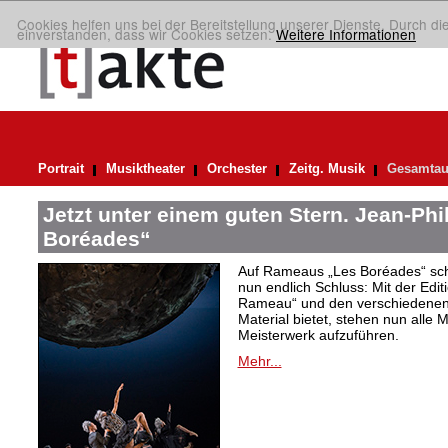
Cookies helfen uns bei der Bereitstellung unserer Dienste. Durch di
einverstanden, dass wir Cookies setzen.
Weitere Informationen
Portrait
Musiktheater
Orchester
Zeitg. Musik
Gesamtau
Jetzt unter einem guten Stern. Jean-Ph
Boréades“
Auf Rameaus „Les Boréades“ schie
nun endlich Schluss: Mit der Ed
Rameau“ und den verschiedenen 
Material bietet, stehen nun alle M
Meisterwerk aufzuführen.
Mehr...