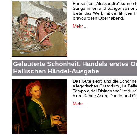
Für seinen „Alessandro“ konnte 
Sängerinnen und Sänger seiner Ze
bietet das Werk mit der fiktiven H
bravourösen Opernabend.
Mehr...
Geläuterte Schönheit. Händels erstes Or
Hallischen Händel-Ausgabe
Das Gute siegt, und die Schönhei
allegorisches Oratorium „La Belle
Tempo e del Disinganno“ ist dur
hinreißende Arien, Duette und Qua
Mehr...