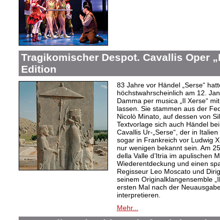
Tragikomischer Despot. Cavallis Oper „I
Edition
83 Jahre vor Händel „Serse“ hatt
höchstwahrscheinlich am 12. Jan
Damma per musica „Il Xerse“ mi
lassen. Sie stammen aus der Fed
Nicolò Minato, auf dessen von Sil
Textvorlage sich auch Händel bei
Cavallis Ur-„Serse“, der in Ital
sogar in Frankreich vor Ludwig X
nur wenigen bekannt sein. Am 25. 
della Valle d’Itria im apulischen
Wiederentdeckung und einen spa
Regisseur Leo Moscato und Dirige
seinem Originalklangensemble „
ersten Mal nach der Neuausgabe 
interpretieren.
Mehr...