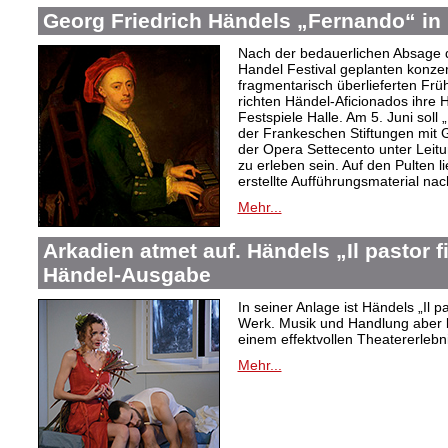
Georg Friedrich Händels „Fernando“ in 
Nach der bedauerlichen Absage d
Handel Festival geplanten konze
fragmentarisch überlieferten Fr
richten Händel-Aficionados ihre 
Festspiele Halle. Am 5. Juni sol
der Frankeschen Stiftungen mit
der Opera Settecento unter Leit
zu erleben sein. Auf den Pulten li
erstellte Aufführungsmaterial na
Mehr...
Arkadien atmet auf. Händels „Il pastor f
Händel-Ausgabe
In seiner Anlage ist Händels „Il 
Werk. Musik und Handlung aber bi
einem effektvollen Theatererlebni
Mehr...