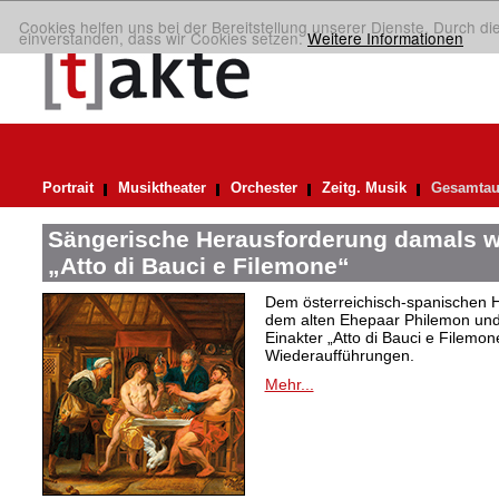
Cookies helfen uns bei der Bereitstellung unserer Dienste. Durch di
einverstanden, dass wir Cookies setzen.
Weitere Informationen
Portrait
Musiktheater
Orchester
Zeitg. Musik
Gesamtau
Sängerische Herausforderung damals w
„Atto di Bauci e Filemone“
Dem österreichisch-spanischen 
dem alten Ehepaar Philemon und 
Einakter „Atto di Bauci e Filemon
Wiederaufführungen.
Mehr...