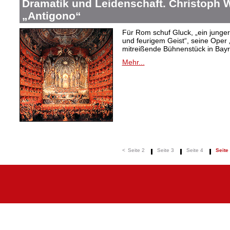
Dramatik und Leidenschaft. Christoph W
„Antigono“
Für Rom schuf Gluck, „ein junge
und feurigem Geist“, seine Oper 
mitreißende Bühnenstück in Bayr
Mehr...
<
Seite 2
Seite 3
Seite 4
Seite