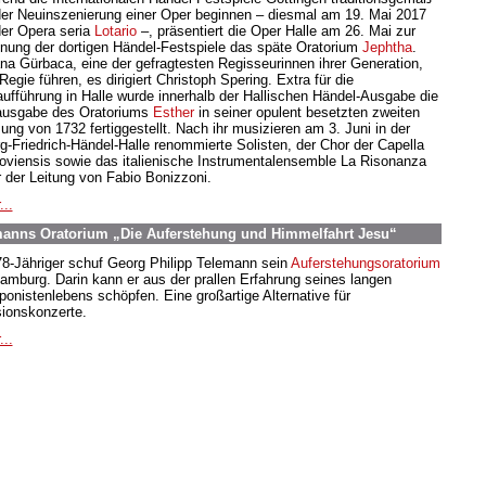
der Neuinszenierung einer Oper beginnen – diesmal am 19. Mai 2017
der Opera seria
Lotario
–, präsentiert die Oper Halle am 26. Mai zur
fnung der dortigen Händel-Festspiele das späte Oratorium
Jephtha
.
ana Gürbaca, eine der gefragtesten Regisseurinnen ihrer Generation,
Regie führen, es dirigiert Christoph Spering. Extra für die
aufführung in Halle wurde innerhalb der Hallischen Händel-Ausgabe die
usgabe des Oratoriums
Esther
in seiner opulent besetzten zweiten
ung von 1732 fertiggestellt. Nach ihr musizieren am 3. Juni in der
g-Friedrich-Händel-Halle renommierte Solisten, der Chor der Capella
oviensis sowie das italienische Instrumentalensemble La Risonanza
r der Leitung von Fabio Bonizzoni.
...
nns Oratorium „Die Auferstehung und Himmelfahrt Jesu“
78-Jähriger schuf Georg Philipp Telemann sein
Auferstehungsoratorium
Hamburg. Darin kann er aus der prallen Erfahrung seines langen
onistenlebens schöpfen. Eine großartige Alternative für
ionskonzerte.
...