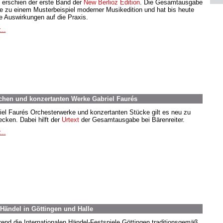
 erschien der erste Band der
New Berlioz Edition
. Die Gesamtausgabe
e zu einem Musterbeispiel moderner Musikedition und hat bis heute
e Auswirkungen auf die Praxis.
...
chen und konzertanten Werke Gabriel Faurés
iel Faurés Orchesterwerke und konzertanten Stücke gilt es neu zu
ecken. Dabei hilft der
Urtext
der Gesamtausgabe bei Bärenreiter.
...
 Händel in Göttingen und Halle
end die Internationalen Händel-Festspiele Göttingen traditionsgemäß