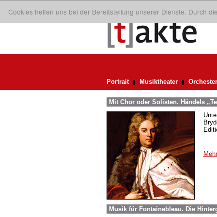
Cookies helfen uns bei der Bereitstellung unserer Dienste. Durch d
Portrait
Musiktheater
Orcheste
Mit Chor oder Solisten. Händels „
Unte
Bryd
Edit
Mehr
Musik für Fontainebleau. Die Hint