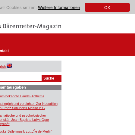
OK
 wir Cookies setzen.
Weitere Informationen
ntakt
lish
samtausgaben
um bekannte Händel-Anthems
ndringlich und verdichtet. Zur Neuedition
n Franz Schuberts Messe in G
amatische und psychologischer
tensität. Jean-Baptiste Lullys Oper
syché“
ucks Ballettmusik zu „L’Île de Merlin“