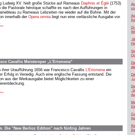
g Ludwig XV. hielt große Stücke auf Rameaus
Daphnis et Églé
(1753).
As
 die Pastorale héroïque schaffte es nach den Aufführungen in
vo
ainebleau zu Rameaus Lebzeiten nie wieder auf die Bühne. Mit der
Äg
ion innerhalb der
Opera omnia
liegt nun eine verlässliche Ausgabe vor.
Ra
...
Dr
We
„M
He
Vo
Op
sco Cavallis Meisteroper „L’Erismena“
Di
di
 ihrer Uraufführung 1656 war Francesco Cavallis
L’Erismena
ein
er Erfolg in Venedig. Auch eine englische Fassung entstand. Die
Di
ion aus der Werkausgabe bietet Möglichkeiten zu einer
„L
erentdeckung.
De
...
„S
Au
Me
Ge
Ga
Ne
Ra
rn. Die "New Berlioz Edition" nach fünfzig Jahren
Ra