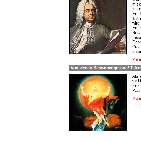
mit 
mit 
Eröf
Tatj
wird 
Erst
Neua
Fass
Geor
Crac
unte
Mehr
Von wegen Schwanengesang! Telema
Als 
für 
Komp
Pass
Mehr