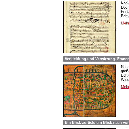
Köni
Doch
Font
Edit
Mehr
Verkleidung und Verwirrung. France
Nach
groß
Edit
Wied
Mehr
Ein Blick zurück, ein Blick nach vo