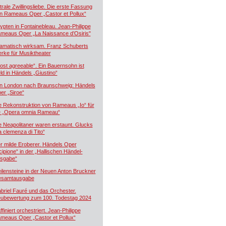
trale Zwillingsliebe. Die erste Fassung
n Rameaus Oper „Castor et Pollux“
ypten in Fontainebleau. Jean-Philippe
meaus Oper „La Naissance d’Osiris"
amatisch wirksam. Franz Schuberts
rke für Musiktheater
ost agreeable“. Ein Bauernsohn ist
ld in Händels „Giustino“
n London nach Braunschweig: Händels
er „Siroe“
e Rekonstruktion von Rameaus „Io“ für
e „Opera omnia Rameau“
e Neapolitaner waren erstaunt. Glucks
a clemenza di Tito“
r milde Eroberer. Händels Oper
cipione“ in der „Hallischen Händel-
sgabe“
ilensteine in der Neuen Anton Bruckner
samtausgabe
briel Fauré und das Orchester.
ubewertung zum 100. Todestag 2024
ffiniert orchestriert. Jean-Philippe
meaus Oper „Castor et Pollux“