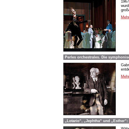
1967
wurd
groß
Mehr
Perles orchestrales. Die symphonis
Gabr
entd
Mehr
„Lotario“, „Jephtha“ und „Esther“:
Währ