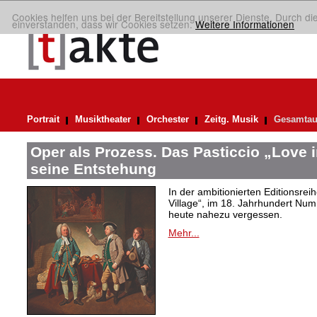
Cookies helfen uns bei der Bereitstellung unserer Dienste. Durch di
einverstanden, dass wir Cookies setzen.
Weitere Informationen
Portrait
Musiktheater
Orchester
Zeitg. Musik
Gesamtau
Oper als Prozess. Das Pasticcio „Love i
seine Entstehung
In der ambitionierten Editionsrei
Village“, im 18. Jahrhundert Numm
heute nahezu vergessen.
Mehr...