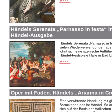
Mehr...
Händels Serenata „Parnasso in festa“ in
Händel-Ausgabe
Händels Serenata „Parnasso in fes
vielen Wiederverwendungen aus
lohnt sich eine szenische Auffüh
Händel-Festspiele Halle in Bad La
Mehr...
Oper mit Faden. Händels „Arianna in Cr
Eine verwirrende Handlung mit g
Barockoper, das ist Händel. So au
sich auf der Basis der Hallischen