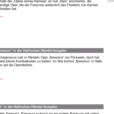
rhalb der „Opera omnia Rameau“ ist nun „Naïs“ erschienen, die
endige Oper, die der Franzose anlässlich des Friedens von Aachen
hrieben hat.
...
erenice“ in der Hallischen Händel-Ausgabe
Zeitgenosse sah in Händels Oper „Berenice“ nur Flickwerk, doch hat
viele kleine Kostbarkeiten zu bieten. Im Mai kommt „Berenice“ in Halle
er auf die Opernbühne.
...
a“ in der Hallischen Händel-Ausgabe
els Serenata „Parnasso in festa“ ist ein echtes Pasticcio mit vielen