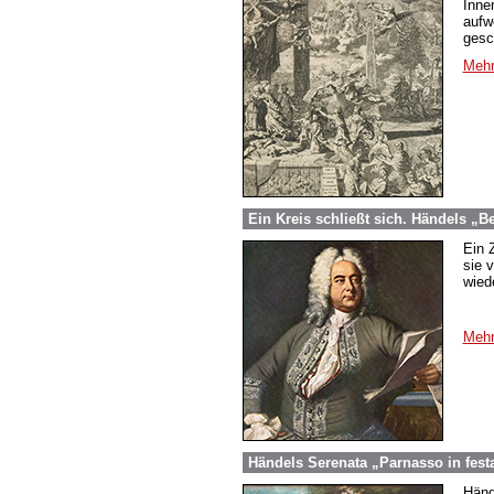
Inne
aufw
gesc
Mehr
Ein Kreis schließt sich. Händels „B
Ein 
sie 
wied
Mehr
Händels Serenata „Parnasso in fest
Händ