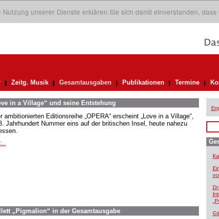
ie Nutzung unserer Dienste erklären Sie sich damit einverstanden, dass
r
Zeitg. Musik
Gesamtausgaben
Publikationen
Termine
Ko
ove in a Village“ und seine Entstehung
Eng
er ambitionierten Editionsreihe „OPERA“ erscheint „Love in a Village“,
8. Jahrhundert Nummer eins auf der britischen Insel, heute nahezu
essen.
Ge
...
Ka
Ei
vo
Dr
In
„P
allett „Pigmalion“ in der Gesamtausgabe
Gl