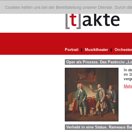
Cookies helfen uns bei der Bereitstellung unserer Dienste. Durch d
Portrait
Musiktheater
Orcheste
Oper als Prozess. Das Pasticcio „L
In d
im 1
verg
Mehr
Verliebt in eine Statue. Rameaus B