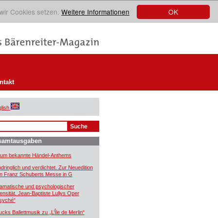
OK
 wir Cookies setzen.
Weitere Informationen
ntakt
lish
samtausgaben
um bekannte Händel-Anthems
ndringlich und verdichtet. Zur Neuedition
n Franz Schuberts Messe in G
amatische und psychologischer
tensität. Jean-Baptiste Lullys Oper
syché“
ucks Ballettmusik zu „L’Île de Merlin“