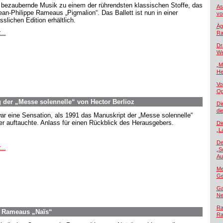
 bezaubernde Musik zu einem der rührendsten klassischen Stoffe, das
As
Jean-Philippe Rameaus „Pigmalion“. Das Ballett ist nun in einer
vo
sslichen Edition erhältlich.
Äg
...
Ra
Dr
We
„M
He
Vo
Op
 der „Messe solennelle“ von Hector Berlioz
Di
di
ar eine Sensation, als 1991 das Manuskript der „Messe solennelle“
er auftauchte. Anlass für einen Rückblick des Herausgebers.
Di
„L
De
...
„S
Au
Me
Ge
Ga
Ne
Ra
e Rameaus „Naïs“
Ra