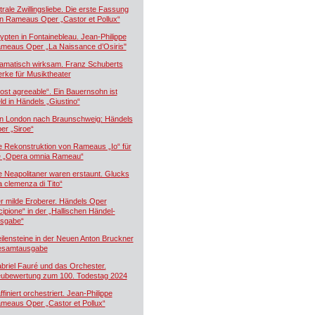
trale Zwillingsliebe. Die erste Fassung
n Rameaus Oper „Castor et Pollux“
ypten in Fontainebleau. Jean-Philippe
meaus Oper „La Naissance d’Osiris"
amatisch wirksam. Franz Schuberts
rke für Musiktheater
ost agreeable“. Ein Bauernsohn ist
ld in Händels „Giustino“
n London nach Braunschweig: Händels
er „Siroe“
e Rekonstruktion von Rameaus „Io“ für
e „Opera omnia Rameau“
e Neapolitaner waren erstaunt. Glucks
a clemenza di Tito“
r milde Eroberer. Händels Oper
cipione“ in der „Hallischen Händel-
sgabe“
ilensteine in der Neuen Anton Bruckner
samtausgabe
briel Fauré und das Orchester.
ubewertung zum 100. Todestag 2024
ffiniert orchestriert. Jean-Philippe
meaus Oper „Castor et Pollux“