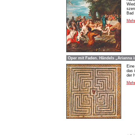
Wied
szen
Bad 
Mehr
Oper mit Faden. Händels „Arianna i
Eine
das 
der 
Mehr