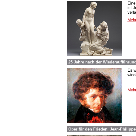
Eine
ist 
verlä
Mehr
25 Jahre nach der Wiederaufführung
Es w
wied
Mehr
Oper für den Frieden. Jean-Philipp