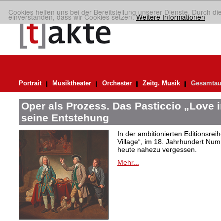
Cookies helfen uns bei der Bereitstellung unserer Dienste. Durch di
einverstanden, dass wir Cookies setzen.
Weitere Informationen
Portrait
Musiktheater
Orchester
Zeitg. Musik
Gesamtau
Oper als Prozess. Das Pasticcio „Love i
seine Entstehung
In der ambitionierten Editionsrei
Village“, im 18. Jahrhundert Numm
heute nahezu vergessen.
Mehr...