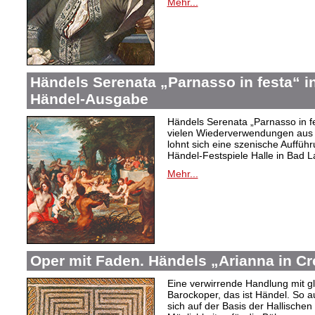
Mehr...
Händels Serenata „Parnasso in festa“ in
Händel-Ausgabe
Händels Serenata „Parnasso in fes
vielen Wiederverwendungen aus
lohnt sich eine szenische Auffüh
Händel-Festspiele Halle in Bad La
Mehr...
Oper mit Faden. Händels „Arianna in Cr
Eine verwirrende Handlung mit g
Barockoper, das ist Händel. So au
sich auf der Basis der Hallischen