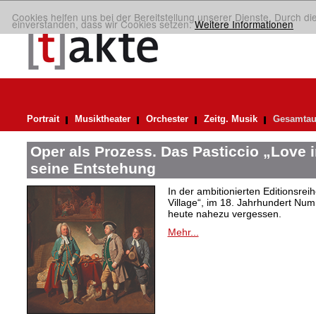
Cookies helfen uns bei der Bereitstellung unserer Dienste. Durch di
einverstanden, dass wir Cookies setzen.
Weitere Informationen
Portrait
Musiktheater
Orchester
Zeitg. Musik
Gesamtau
Oper als Prozess. Das Pasticcio „Love i
seine Entstehung
In der ambitionierten Editionsrei
Village“, im 18. Jahrhundert Numm
heute nahezu vergessen.
Mehr...