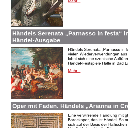
Mehr...
Händels Serenata „Parnasso in festa“ in
Händel-Ausgabe
Händels Serenata „Parnasso in fes
vielen Wiederverwendungen aus
lohnt sich eine szenische Auffüh
Händel-Festspiele Halle in Bad La
Mehr...
Oper mit Faden. Händels „Arianna in Cr
Eine verwirrende Handlung mit g
Barockoper, das ist Händel. So au
sich auf der Basis der Hallischen