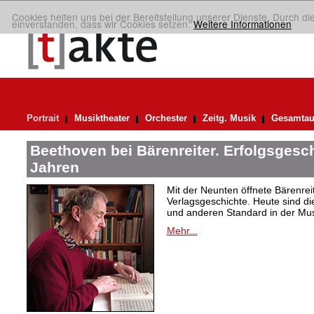
Cookies helfen uns bei der Bereitstellung unserer Dienste. Durch di
einverstanden, dass wir Cookies setzen.
Weitere Informationen
Portrait
Musiktheater
Orchester
Zeitg. Musik
Gesamtau
Beethoven bei Bärenreiter. Erfolgsgesch
Jahren
Mit der Neunten öffnete Bärenrei
Verlagsgeschichte. Heute sind di
und anderen Standard in der Mus
Mehr...