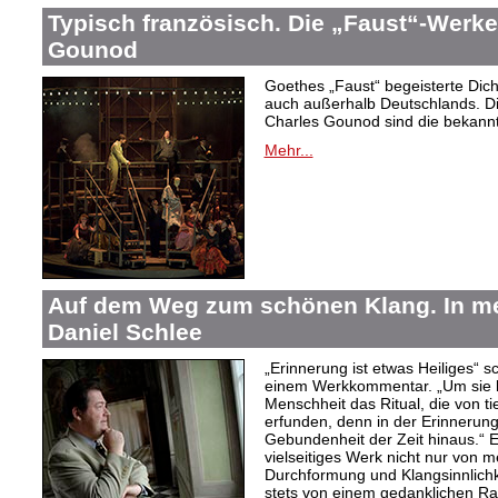
Typisch französisch. Die „Faust“-Werke
Gounod
Goethes „Faust“ begeisterte Dic
auch außerhalb Deutschlands. Di
Charles Gounod sind die bekann
Mehr...
Auf dem Weg zum schönen Klang. In 
Daniel Schlee
„Erinnerung ist etwas Heiliges“ 
einem Werkkommentar. „Um sie le
Menschheit das Ritual, die von t
erfunden, denn in der Erinnerung
Gebundenheit der Zeit hinaus.“ 
vielseitiges Werk nicht nur von m
Durchformung und Klangsinnlichk
stets von einem gedanklichen Ra