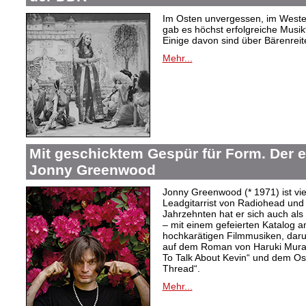
Im Osten unvergessen, im Westen
gab es höchst erfolgreiche Musi
Einige davon sind über Bärenreiter
Mehr...
Mit geschicktem Gespür für Form. Der 
Jonny Greenwood
Jonny Greenwood (* 1971) ist vie
Leadgitarrist von Radiohead und 
Jahrzehnten hat er sich auch a
– mit einem gefeierten Katalog 
hochkarätigen Filmmusiken, dar
auf dem Roman von Haruki Mur
To Talk About Kevin“ und dem O
Thread“.
Mehr...