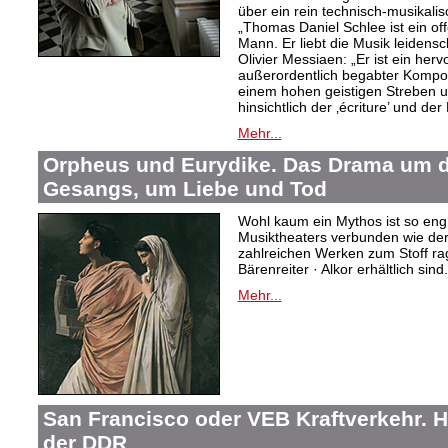
über ein rein technisch-musikali
„Thomas Daniel Schlee ist ein offe
Mann. Er liebt die Musik leidensc
Olivier Messiaen: „Er ist ein her
außerordentlich begabter Kompo
einem hohen geistigen Streben un
hinsichtlich der ‚écriture’ und der
Mehr...
Orpheus und Eurydike. Das Drama um d
Gesangs, um Liebe und Tod
Wohl kaum ein Mythos ist so eng
Musiktheaters verbunden wie de
zahlreichen Werken zum Stoff rag
Bärenreiter · Alkor erhältlich sind.
Mehr...
San Francisco oder VEB Kraftverkehr. H
der DDR