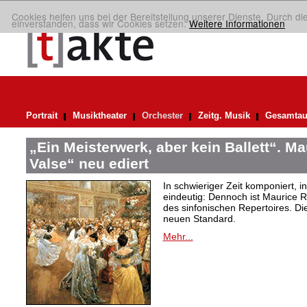
Cookies helfen uns bei der Bereitstellung unserer Dienste. Durch di
einverstanden, dass wir Cookies setzen.
Weitere Informationen
Portrait
Musiktheater
Orchester
Zeitg. Musik
Gesamtau
„Ein Meisterwerk, aber kein Ballett“. M
Valse“ neu ediert
In schwieriger Zeit komponiert, 
eindeutig: Dennoch ist Maurice R
des sinfonischen Repertoires. Di
neuen Standard.
Mehr...