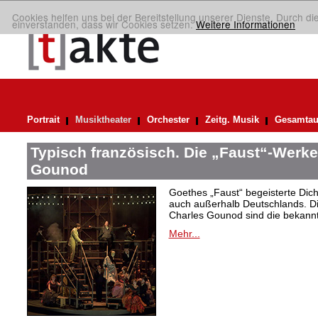
Cookies helfen uns bei der Bereitstellung unserer Dienste. Durch di
einverstanden, dass wir Cookies setzen.
Weitere Informationen
Portrait
Musiktheater
Orchester
Zeitg. Musik
Gesamtau
Typisch französisch. Die „Faust“-Werke
Gounod
Goethes „Faust“ begeisterte Dic
auch außerhalb Deutschlands. Di
Charles Gounod sind die bekann
Mehr...