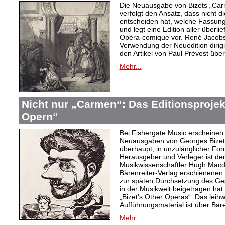
Die Neuausgabe von Bizets „Car
verfolgt den Ansatz, dass nicht 
entscheiden hat, welche Fassung 
und legt eine Edition aller überl
Opéra-comique vor. René Jacobs,
Verwendung der Neuedition dirigi
den Artikel von Paul Prévost über
Mehr...
Nicht nur „Carmen“: Das Editionsprojek
Opern“
Bei Fishergate Music erscheinen 
Neuausgaben von Georges Bizet
überhaupt, in unzulänglicher Fo
Herausgeber und Verleger ist der
Musikwissenschaftler Hugh Macdo
Bärenreiter-Verlag erschienenen 
zur späten Durchsetzung des Ges
in der Musikwelt beigetragen hat.
„Bizet’s Other Operas“. Das lei
Aufführungsmaterial ist über Bäre
Mehr...