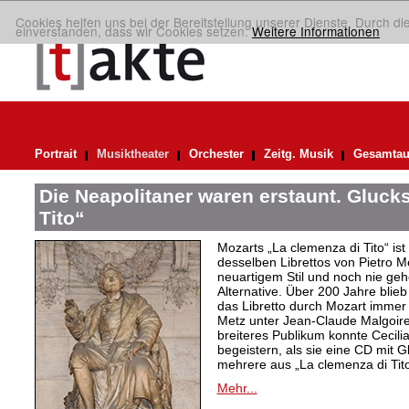
Cookies helfen uns bei der Bereitstellung unserer Dienste. Durch di
einverstanden, dass wir Cookies setzen.
Weitere Informationen
Portrait
Musiktheater
Orchester
Zeitg. Musik
Gesamtau
Die Neapolitaner waren erstaunt. Gluck
Tito“
Mozarts „La clemenza di Tito“ ist
desselben Librettos von Pietro M
neuartigem Stil und noch nie gehö
Alternative. Über 200 Jahre blie
das Libretto durch Mozart immer 
Metz unter Jean-Claude Malgoire
breiteres Publikum konnte Cecilia
begeistern, als sie eine CD mit 
mehrere aus „La clemenza di Tito
Mehr...