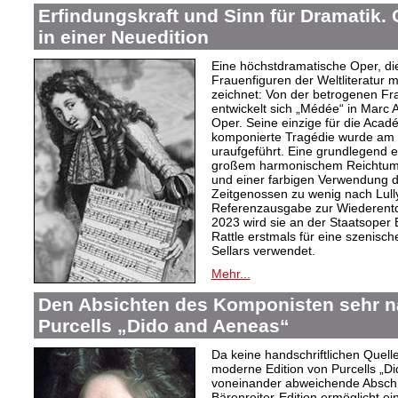
Erfindungskraft und Sinn für Dramatik.
in einer Neuedition
Eine höchstdramatische Oper, di
Frauenfiguren der Weltliteratur m
zeichnet: Von der betrogenen Fr
entwickelt sich „Médée“ in Marc 
Oper. Seine einzige für die Acad
komponierte Tragédie wurde am 
uraufgeführt. Eine grundlegend 
großem harmonischem Reichtum, 
und einer farbigen Verwendung d
Zeitgenossen zu wenig nach Lully
Referenzausgabe zur Wiederent
2023 wird sie an der Staatsoper 
Rattle erstmals für eine szenisch
Sellars verwendet.
Mehr...
Den Absichten des Komponisten sehr na
Purcells „Dido and Aeneas“
Da keine handschriftlichen Quell
moderne Edition von Purcells „Di
voneinander abweichende Abschri
Bärenreiter-Edition ermöglicht ei