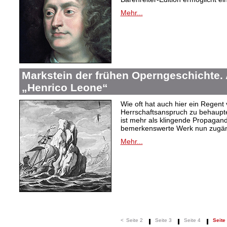
Mehr...
Markstein der frühen Operngeschichte. 
„Henrico Leone“
Wie oft hat auch hier ein Regent 
Herrschaftsanspruch zu behaupte
ist mehr als klingende Propagan
bemerkenswerte Werk nun zugän
Mehr...
<
Seite 2
Seite 3
Seite 4
Seite