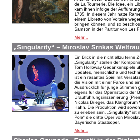
de La Tournerie. Die Idee, ein Li
kam ihnen infolge der Aufführun
1735. In diesem Jahr hatte Ram
einem Libretto von Voltaire wege
bringen können, und so beschloss
Samson in der Partitur von Les 
Mehr...
„Singularity“ – Miroslav Srnkas Weltr
Ein Blick in die nicht allzu ferne
„Singularity“ stellen der Komponi
Tom Holloway Gedankenspiele üb
Updates, menschliche und techni
ist ein rasantes Spiel mit Versat
die Vision mit einer Farce und e
Ausdrücklich für junge Stimmen g
eigens für das Opernstudio der B
Uraufführungsinszenierung (Prem
Nicolas Brieger, das Klangforum W
Hahn. Die Produktion wird sowohl
zu erleben sein. „Singularity“ i
Pole“ die dritte Oper von Mirosl
Bayerische Staatsoper.
Mehr...