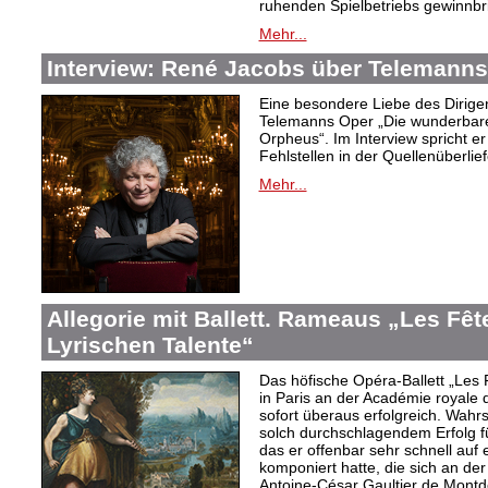
ruhenden Spielbetriebs gewinnbr
Mehr...
Interview: René Jacobs über Telemann
Eine besondere Liebe des Dirigen
Telemanns Oper „Die wunderbare
Orpheus“. Im Interview spricht e
Fehlstellen in der Quellenüberliefe
Mehr...
Allegorie mit Ballett. Rameaus „Les Fêt
Lyrischen Talente“
Das höfische Opéra-Ballett „Les
in Paris an der Académie royale
sofort überaus erfolgreich. Wahr
solch durchschlagendem Erfolg fü
das er offenbar sehr schnell auf e
komponiert hatte, die sich an der
Antoine-César Gaultier de Mont