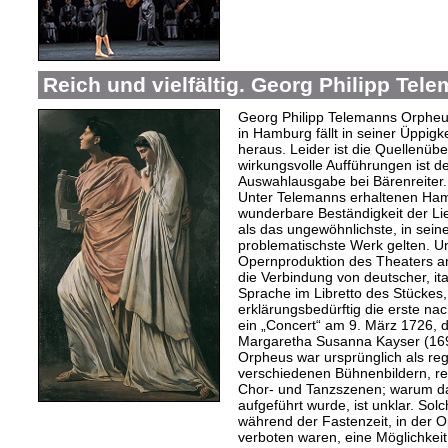
Reich und vielfältig. Georg Philipp Te
Georg Philipp Telemanns Orpheu
in Hamburg fällt in seiner Üppig
heraus. Leider ist die Quellenübe
wirkungsvolle Aufführungen ist 
Auswahlausgabe bei Bärenreiter.
Unter Telemanns erhaltenen Ha
wunderbare Beständigkeit der L
als das ungewöhnlichste, in sein
problematischste Werk gelten. Un
Opernproduktion des Theaters am
die Verbindung von deutscher, ita
Sprache im Libretto des Stückes,
erklärungsbedürftig die erste na
ein „Concert“ am 9. März 1726, 
Margaretha Susanna Kayser (169
Orpheus war ursprünglich als reg
verschiedenen Bühnenbildern, rei
Chor- und Tanzszenen; warum da
aufgeführt wurde, ist unklar. Sol
während der Fastenzeit, in der
verboten waren, eine Möglichkeit