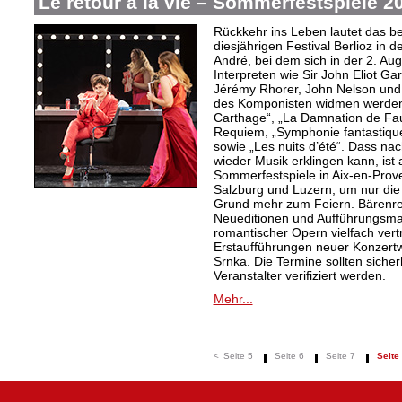
Le retour à la vie – Sommerfestspiele 2
Rückkehr ins Leben lautet das b
diesjährigen Festival Berlioz in 
André, bei dem sich in der 2. Aug
Interpreten wie Sir John Eliot Ga
Jérémy Rhorer, John Nelson und
des Komponisten widmen werden,
Carthage“, „La Damnation de Faus
Requiem, „Symphonie fantastique“
sowie „Les nuits d’été“. Dass nach
wieder Musik erklingen kann, ist a
Sommerfestspiele in Aix-en-Pro
Salzburg und Luzern, um nur die
Grund mehr zum Feiern. Bärenreit
Neueditionen und Aufführungsmat
romantischer Opern vielfach vert
Erstaufführungen neuer Konzertw
Srnka. Die Termine sollten sicher
Veranstalter verifiziert werden.
Mehr...
<
Seite 5
Seite 6
Seite 7
Seite