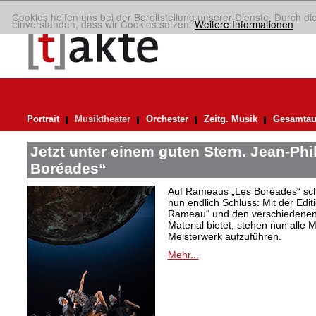
Cookies helfen uns bei der Bereitstellung unserer Dienste. Durch di
einverstanden, dass wir Cookies setzen.
Weitere Informationen
Portrait
Musiktheater
Orchester
Zeitg. Musik
Gesamtau
Jetzt unter einem guten Stern. Jean-Ph
Boréades“
Auf Rameaus „Les Boréades“ schie
nun endlich Schluss: Mit der Ed
Rameau“ und den verschiedenen 
Material bietet, stehen nun alle M
Meisterwerk aufzuführen.
Mehr...