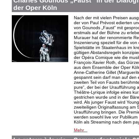
Charles Gounods „Faust“ in der Dialog
der Oper Köln
Nach der mit vielen Preisen aus
der von Paul Prévost edierten un
von Gounods „Faust“ mit gesproc
erstmals auf der Bühne zu erlebe
Murauer hat der renommierte Re
Inszenierung speziell für die von
Spielstätte im Staatenhaus im kr
gültigen Abstandsregeln konzipier
der Opéra Comique wie die musik
François-Xavier Roth, das Gürze
aus dem Ensemble der Oper Köln
Anne-Catherine Gillet (Marguerit
gespannt sein darf man auf den 
zweiten Teil von Fausts berühmte
pure“, der bei der Uraufführung 
Théâtre-Lyrique infolge eines ku
gestrichen wurde und in der Bäre
wird. Als junger Faust wird Youn
zweiteiligen Originalfassung am 
Uraufführung bringen. Die Premie
werden sowohl live vor Publikum 
Köln als Streaming nach dem pay
Mehr...