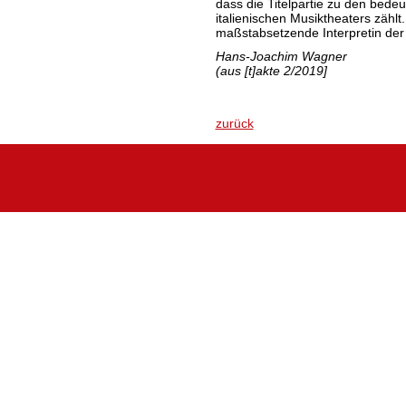
dass die Titelpartie zu den bed
italienischen Musiktheaters zählt.
maßstabsetzende Interpretin der
Hans-Joachim Wagner
(aus [t]akte 2/2019]
zurück