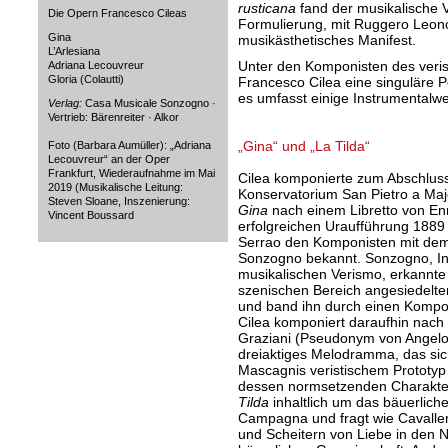
rusticana
fand der musikalische V
Die Opern Francesco Cileas
Formulierung, mit Ruggero Leon
Gina
musikästhetisches Manifest.
L’Arlesiana
Unter den Komponisten des veris
Adriana Lecouvreur
Gloria (Colautti)
Francesco Cilea eine singuläre Po
es umfasst einige Instrumentalwe
Verlag:
Casa Musicale Sonzogno ·
Vertrieb: Bärenreiter · Alkor
„Gina“ und „La Tilda“
Foto (Barbara Aumüller): „Adriana
Lecouvreur“ an der Oper
Frankfurt, Wiederaufnahme im Mai
Cilea komponierte zum Abschluss
2019 (Musikalische Leitung:
Konservatorium San Pietro a Maje
Steven Sloane, Inszenierung:
Gina
nach einem Libretto von Enr
Vincent Boussard
erfolgreichen Uraufführung 1889
Serrao den Komponisten mit dem
Sonzogno bekannt. Sonzogno, Ini
musikalischen Verismo, erkannte i
szenischen Bereich angesiedelte
und band ihn durch einen Kompos
Cilea komponiert daraufhin nach
Graziani (Pseudonym von Angelo
dreiaktiges Melodramma, das sich
Mascagnis veristischem Prototy
dessen normsetzenden Charakter u
Tilda
inhaltlich um das bäuerlich
Campagna und fragt wie Cavaller
und Scheitern von Liebe in den 