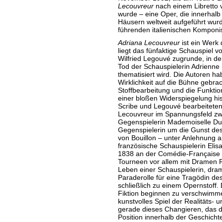
Lecouvreur
nach einem Libretto v
wurde – eine Oper, die innerhalb
Häusern weltweit aufgeführt wurd
führenden italienischen Komponis
Adriana Lecouvreur
ist ein Werk 
liegt das fünfaktige Schauspiel 
Wilfried Legouvé zugrunde, in d
Tod der Schauspielerin Adrienne
thematisiert wird. Die Autoren ha
Wirklichkeit auf die Bühne gebrach
Stoffbearbeitung und die Funktio
einer bloßen Widerspiegelung hist
Scribe und Legouvé bearbeiteten 
Lecouvreur im Spannungsfeld zwi
Gegenspielerin Mademoiselle Duc
Gegenspielerin um die Gunst des
von Bouillon – unter Anlehnung an
französische Schauspielerin Elisa
1838 an der Comédie-Française br
Tourneen vor allem mit Dramen 
Leben einer Schauspielerin, drama
Paraderolle für eine Tragödin des
schließlich zu einem Opernstoff.
Fiktion beginnen zu verschwimmen
kunstvolles Spiel der Realitäts- 
gerade dieses Changieren, das 
Position innerhalb der Geschicht