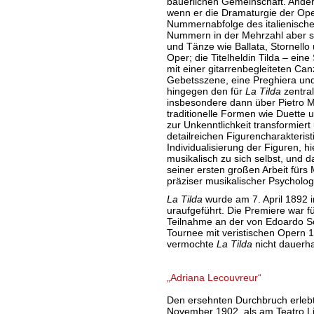
bäuerlichen Gemeinschaft. Andere
wenn er die Dramaturgie der Oper
Nummernabfolge des italienische
Nummern in der Mehrzahl aber sog
und Tänze wie Ballata, Stornello 
Oper; die Titelheldin Tilda – eine
mit einer gitarrenbegleiteten Ca
Gebetsszene, eine Preghiera und
hingegen den für
La Tilda
zentral
insbesondere dann über Pietro 
traditionelle Formen wie Duette un
zur Unkenntlichkeit transformiert
detailreichen Figurencharakteristik
Individualisierung der Figuren, h
musikalisch zu sich selbst, und d
seiner ersten großen Arbeit fürs
präziser musikalischer Psycholog
La Tilda
wurde am 7. April 1892 i
uraufgeführt. Die Premiere war für
Teilnahme an der von Edoardo S
Tournee mit veristischen Opern 1
vermochte
La Tilda
nicht dauerha
„Adriana Lecouvreur“
Den ersehnten Durchbruch erleb
November 1902, als am Teatro Li