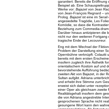
garantiert. Bereits die Eröffnung 
Beispiel ab. Eine Schauspieltrupp
Werke vor:
Bajazet
von Jean Rac
von Jean-François Regnard – und 
Prolog.
Bajazet
ist eine im Serai
angesiedelte Tragödie, Les Foli
Komödie, so dass die Kontrastier
Beziehung zum Commedia-dra
Darüber hinaus antizipieren die 
nicht nur den weiteren Fortgang
tragische Ende der Lecouvreur.
Eng mit dem Wechsel der Fiktion
Problem der Darstellung einer Sc
Opernbühne verknüpft. Colautti 
bereits mit dem ersten Erscheine
insofern zugleich ihre Ästhetik for
orientalischem Kostüm auf und de
bevorstehende Aufführung bedäc
zweiten Akt von Bajazet, in der
Sultan aufgibt. Adriana unterbric
und erhebt ihre Stimme zum Ge
erweist sich dabei unter rezepti
einer Oper als gleichsam zweite f
Realitätsgehalt insofern dem ge
die von Adriana angestrebte Inter
gesprochenen Sprache nicht reali
gesungene Wort kann den wahre