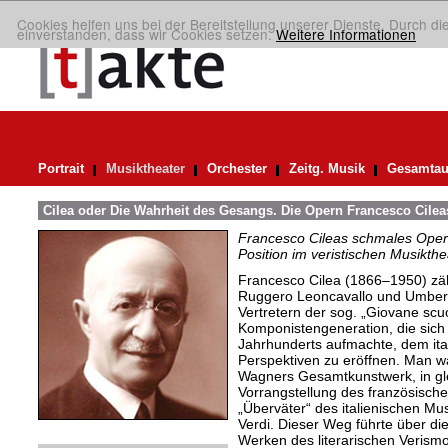
Cookies helfen uns bei der Bereitstellung unserer Dienste. Durch di
einverstanden, dass wir Cookies setzen.
Weitere Informationen
Portrait
Musiktheater
Orchester
Zeitg. Musik
Gesamtau
Cilea oder Die Wahrheit des Gesangs. Die Opern Francesco Cileas 
Francesco Cileas schmales Oper
Position im veristischen Musikthe
Francesco Cilea (1866–1950) zäh
Ruggero Leoncavallo und Umbert
Vertretern der sog. „Giovane scuo
Komponistengeneration, die sich 
Jahrhunderts aufmachte, dem ita
Perspektiven zu eröffnen. Man w
Wagners Gesamtkunstwerk, in gl
Vorrangstellung des französisch
„Überväter“ des italienischen Mus
Verdi. Dieser Weg führte über d
Werken des literarischen Verism