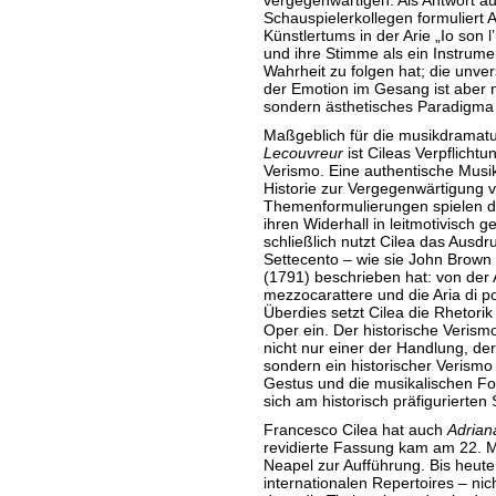
vergegenwärtigen. Als Antwort a
Schauspielerkollegen formuliert 
Künstlertums in der Arie „Io son l
und ihre Stimme als ein Instrumen
Wahrheit zu folgen hat; die unve
der Emotion im Gesang ist aber ni
sondern ästhetisches Paradigma
Maßgeblich für die musikdramat
Lecouvreur
ist Cileas Verpflichtu
Verismo. Eine authentische Musik
Historie zur Vergegenwärtigung v
Themenformulierungen spielen d
ihren Widerhall in leitmotivisch 
schließlich nutzt Cilea das Aus
Settecento – wie sie John Brown
(1791) beschrieben hat: von der A
mezzocarattere und die Aria di po
Überdies setzt Cilea die Rhetorik
Oper ein. Der historische Verism
nicht nur einer der Handlung, de
sondern ein historischer Verismo
Gestus und die musikalischen For
sich am historisch präfigurierten S
Francesco Cilea hat auch
Adrian
revidierte Fassung kam am 22. M
Neapel zur Aufführung. Bis heute 
internationalen Repertoires – nic