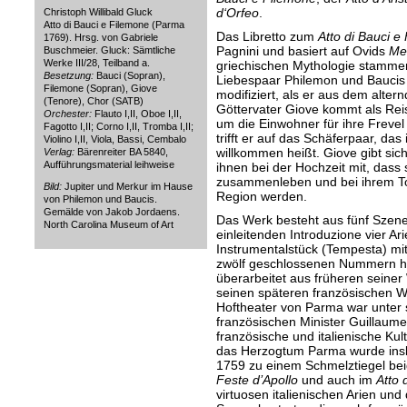
d‘Orfeo
.
Christoph Willibald Gluck
Atto di Bauci e Filemone (Parma
Das Libretto zum
Atto di Bauci e
1769). Hrsg. von Gabriele
Pagnini und basiert auf Ovids
Me
Buschmeier. Gluck: Sämtliche
Werke III/28, Teilband a.
griechischen Mythologie stamme
Besetzung:
Bauci (Sopran),
Liebespaar Philemon und Baucis 
Filemone (Sopran), Giove
modifiziert, als er aus dem alter
(Tenore), Chor (SATB)
Göttervater Giove kommt als Rei
Orchester:
Flauto I,II, Oboe I,II,
um die Einwohner für ihre Frevel
Fagotto I,II; Corno I,II, Tromba I,II;
trifft er auf das Schäferpaar, das
Violino I,II, Viola, Bassi, Cembalo
willkommen heißt. Giove gibt sich
Verlag:
Bärenreiter BA 5840,
Aufführungsmaterial leihweise
ihnen bei der Hochzeit mit, dass 
zusammenleben und bei ihrem To
Bild:
Jupiter und Merkur im Hause
Region werden.
von Philemon und Baucis.
Gemälde von Jakob Jordaens.
Das Werk besteht aus fünf Szene
North Carolina Museum of Art
einleitenden Introduzione vier Ar
Instrumentalstück (Tempesta) mi
zwölf geschlossenen Nummern ha
überarbeitet aus früheren seiner
seinen späteren französischen 
Hoftheater von Parma war unter
französischen Minister Guillaume D
französische und italienische Kul
das Herzogtum Parma wurde insb
1759 zu einem Schmelztiegel beid
Feste d’Apollo
und auch im
Atto 
virtuosen italienischen Arien und