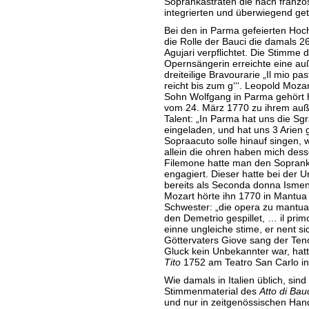
Soprankastraten die nach franzö
integrierten und überwiegend get
Bei den in Parma gefeierten Hochz
die Rolle der Bauci die damals 26
Agujari verpflichtet. Die Stimme 
Opernsängerin erreichte eine au
dreiteilige Bravourarie „Il mio pas
reicht bis zum g‘‘‘. Leopold Moz
Sohn Wolfgang in Parma gehört ha
vom 24. März 1770 zu ihrem auß
Talent: „In Parma hat uns die S
eingeladen, und hat uns 3 Arien 
Sopraacuto solle hinauf singen, 
allein die ohren haben mich dess
Filemone hatte man den Sopranka
engagiert. Dieser hatte bei der 
bereits als Seconda donna Ismene
Mozart hörte ihn 1770 in Mantua u
Schwester: „die opera zu mantua
den Demetrio gespillet, … il prim
einne ungleiche stime, er nent sic
Göttervaters Giove sang der Teno
Gluck kein Unbekannter war, hatt
Tito
1752 am Teatro San Carlo in 
Wie damals in Italien üblich, sind
Stimmenmaterial des
Atto di Bau
und nur in zeitgenössischen Hand