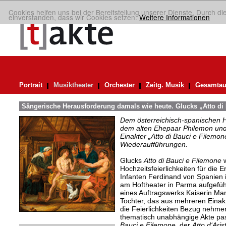
Cookies helfen uns bei der Bereitstellung unserer Dienste. Durch di
einverstanden, dass wir Cookies setzen.
Weitere Informationen
Portrait
Musiktheater
Orchester
Zeitg. Musik
Gesamtau
Sängerische Herausforderung damals wie heute. Glucks „Atto di
Dem österreichisch-spanischen 
dem alten Ehepaar Philemon und 
Einakter „Atto di Bauci e Filemon
Wiederaufführungen.
Glucks
Atto di Bauci e Filemone
w
Hochzeitsfeierlichkeiten für die 
Infanten Ferdinand von Spanien
am Hoftheater in Parma aufgeführt
eines Auftragswerks Kaiserin Mari
Tochter, das aus mehreren Einakte
die Feierlichkeiten Bezug nehmen
thematisch unabhängige Akte pas
Bauci e Filemone
, der
Atto d‘Aris