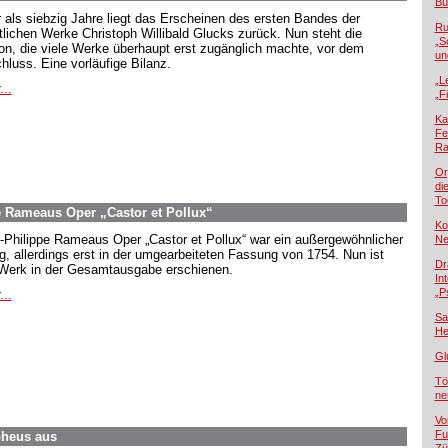
Bü
 als siebzig Jahre liegt das Erscheinen des ersten Bandes der
Ru
lichen Werke Christoph Willibald Glucks zurück. Nun steht die
„S
ion, die viele Werke überhaupt erst zugänglich machte, vor dem
un
hluss. Eine vorläufige Bilanz.
„L
...
„F
Ka
Fe
Ra
Or
di
To
ppe Rameaus Oper „Castor et Pollux“
Ko
-Philippe Rameaus Oper „Castor et Pollux“ war ein außergewöhnlicher
Ne
lg, allerdings erst in der umgearbeiteten Fassung von 1754. Nun ist
Dr
Werk in der Gesamtausgabe erschienen.
In
„P
...
Sa
He
Gl
Tö
ne
Vo
Fu
rpheus aus