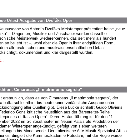
 neue Urtext-Ausgabe von Dvořáks Oper
Neuausgabe von Antonín Dvořáks Meisteroper präsentiert keine „neue
lka“ – Dirigenten, Musiker und Zuschauer werden dasselbe
echische Meisterwerk wiedererkennen, das seit mehr als hundert
n so beliebt ist –, wohl aber die Oper in ihrer endgültigen Form,
dem alle praktischen und musikwissenschaftlichen Details
cksichtigt, dokumentiert und klar dargestellt wurden.
...
adition. Cimarosas „Il matrimonio segreto“
st erstaunlich, dass es von Cimarosas „Il matrimonio segreto“, der
a buffa schlechthin, bis heute keine verlässliche Ausgabe unter
cksichtigung aller Quellen gibt. Diese Lücke schließt Guido Olivieris
Federico Gons kritische Neuedition aus der Bärenreiter-Reihe
erpieces of Italian Opera“. Deren Erstaufführung ist für den 11.
mber 2022 im Schlosstheater im Neuen Palais als Produktion der
damer Winteroper angekündigt, gefolgt von sieben weiteren
ellungen bis Monatsende. Der italienische Alte-Musik-Spezialist Attilio
onesi dirigiert die Kammerakademie Potsdam, mit der Regie wurde