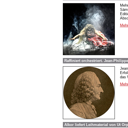
Mehr
Sämt
Edit
Absc
Mehr
Raffiniert orchestriert. Jean-Phili
Jean
Erfo
das 
Mehr
Alkor liefert Leihmaterial von Ut O