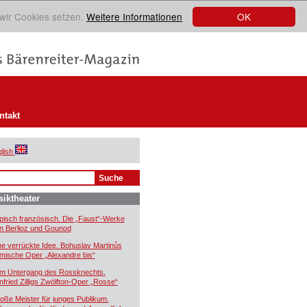
OK
 wir Cookies setzen.
Weitere Informationen
ntakt
lish
iktheater
pisch französisch. Die „Faust“-Werke
n Berlioz und Gounod
ne verrückte Idee. Bohuslav Martinůs
mische Oper „Alexandre bis“
m Untergang des Rossknechts.
nfried Zilligs Zwölfton-Oper „Rosse“
oße Meister für junges Publikum.