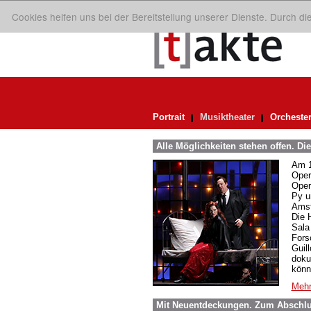
Cookies helfen uns bei der Bereitstellung unserer Dienste. Durch d
Portrait
Musiktheater
Orcheste
Alle Möglichkeiten stehen offen. Di
Am 1
Oper
Oper
Py u
Amst
Die 
Sala 
Fors
Guill
doku
könn
Mehr
Mit Neuentdeckungen. Zum Abschl