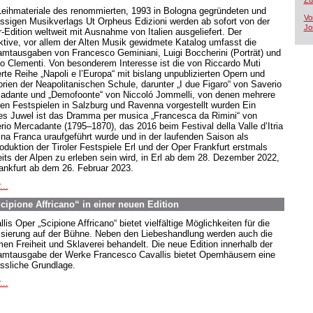
Zü
Leihmateriale des renommierten, 1993 in Bologna gegründeten und
Vo
ssigen Musikverlags Ut Orpheus Edizioni werden ab sofort von der
Jo
r-Edition weltweit mit Ausnahme von Italien ausgeliefert. Der
aktive, vor allem der Alten Musik gewidmete Katalog umfasst die
mtausgaben von Francesco Geminiani, Luigi Boccherini (Porträt) und
o Clementi. Von besonderem Interesse ist die von Riccardo Muti
ierte Reihe „Napoli e l’Europa“ mit bislang unpublizierten Opern und
orien der Neapolitanischen Schule, darunter „I due Figaro“ von Saverio
adante und „Demofoonte“ von Niccoló Jommelli, von denen mehrere
den Festspielen in Salzburg und Ravenna vorgestellt wurden Ein
es Juwel ist das Dramma per musica „Francesca da Rimini“ von
rio Mercadante (1795–1870), das 2016 beim Festival della Valle d’Itria
ina Franca uraufgeführt wurde und in der laufenden Saison als
oduktion der Tiroler Festspiele Erl und der Oper Frankfurt erstmals
eits der Alpen zu erleben sein wird, in Erl ab dem 28. Dezember 2022,
rankfurt ab dem 26. Februar 2023.
...
Scipione Affricano“ in einer neuen Edition
lis Oper „Scipione Affricano“ bietet vielfältige Möglichkeiten für die
isierung auf der Bühne. Neben den Liebeshandlung werden auch die
en Freiheit und Sklaverei behandelt. Die neue Edition innerhalb der
mtausgabe der Werke Francesco Cavallis bietet Opernhäusern eine
ässliche Grundlage.
...