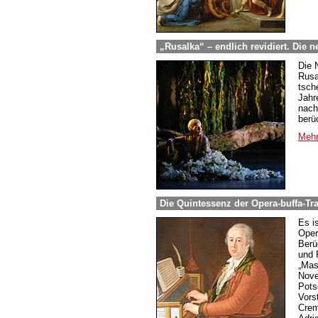
„Rusalka“ – endlich revidiert. Die
Die 
Rusa
tsch
Jahre
nach
berü
Mehr
Die Quintessenz der Opera-buffa-Tr
Es i
Oper
Berü
und 
„Mast
Nove
Pots
Vorst
Crem