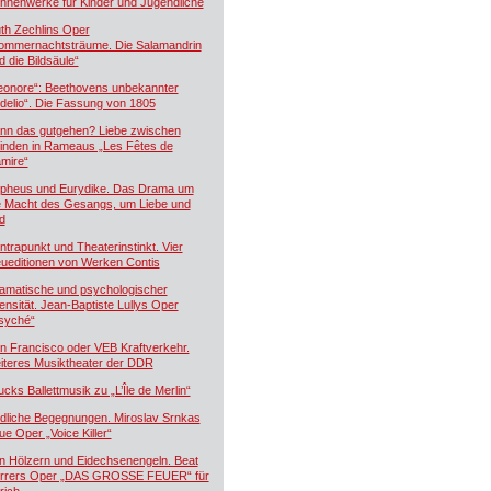
hnenwerke für Kinder und Jugendliche
th Zechlins Oper
ommernachtsträume. Die Salamandrin
d die Bildsäule“
eonore“: Beethovens unbekannter
idelio“. Die Fassung von 1805
nn das gutgehen? Liebe zwischen
inden in Rameaus „Les Fêtes de
mire“
pheus und Eurydike. Das Drama um
e Macht des Gesangs, um Liebe und
d
ntrapunkt und Theaterinstinkt. Vier
ueditionen von Werken Contis
amatische und psychologischer
tensität. Jean-Baptiste Lullys Oper
syché“
n Francisco oder VEB Kraftverkehr.
iteres Musiktheater der DDR
ucks Ballettmusik zu „L’Île de Merlin“
dliche Begegnungen. Miroslav Srnkas
ue Oper „Voice Killer“
n Hölzern und Eidechsenengeln. Beat
rrers Oper „DAS GROSSE FEUER“ für