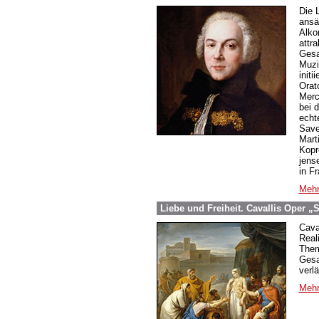
Die 
ansä
Alko
attr
Gesa
Muzi
initi
Orat
Merc
bei 
echt
Save
Mart
Kopr
jens
in F
Mehr
Liebe und Freiheit. Cavallis Oper „
Caval
Real
Them
Gesa
verl
Mehr