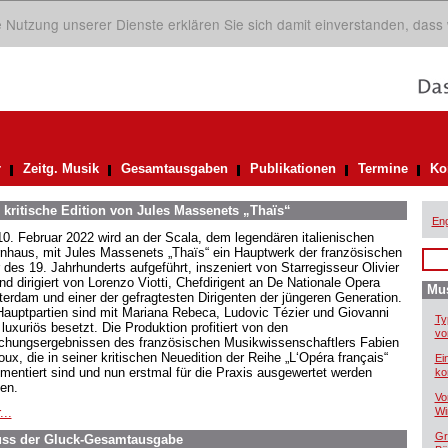
ie Nutzung unserer Dienste erklären Sie sich damit einverstanden, dass
r
Zeitg. Musik
Gesamtausgaben
Publikationen
Termine
Ko
e kritische Edition von Jules Massenets „Thaïs“
Eng
0. Februar 2022 wird an der Scala, dem legendären italienischen
nhaus, mit Jules Massenets „Thaïs“ ein Hauptwerk der französischen
 des 19. Jahrhunderts aufgeführt, inszeniert von Starregisseur Olivier
nd dirigiert von Lorenzo Viotti, Chefdirigent an De Nationale Opera
Mus
erdam und einer der gefragtesten Dirigenten der jüngeren Generation.
Hauptpartien sind mit Mariana Rebeca, Ludovic Tézier und Giovanni
Ty
luxuriös besetzt. Die Produktion profitiert von den
vo
chungsergebnissen des französischen Musikwissenschaftlers Fabien
oux, die in seiner kritischen Neuedition der Reihe „L‘Opéra français“
Ei
mentiert sind und nun erstmal für die Praxis ausgewertet werden
ko
en.
Vo
...
Wi
Gr
uss der Gluck-Gesamtausgabe