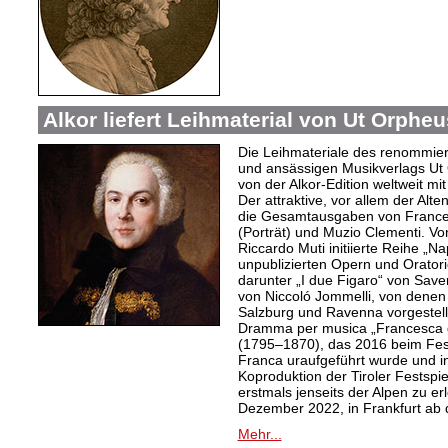
Alkor liefert Leihmaterial von Ut Orphe
Die Leihmateriale des renommier
und ansässigen Musikverlags Ut 
von der Alkor-Edition weltweit mi
Der attraktive, vor allem der Al
die Gesamtausgaben von Frances
(Porträt) und Muzio Clementi. Vo
Riccardo Muti initiierte Reihe „Na
unpublizierten Opern und Oratori
darunter „I due Figaro“ von Sav
von Niccoló Jommelli, von denen
Salzburg und Ravenna vorgestellt
Dramma per musica „Francesca d
(1795–1870), das 2016 beim Festiv
Franca uraufgeführt wurde und in
Koproduktion der Tiroler Festspie
erstmals jenseits der Alpen zu er
Dezember 2022, in Frankfurt ab
Mehr...