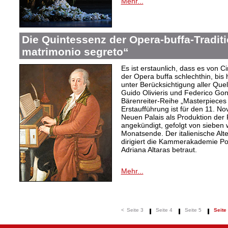
Mehr...
Die Quintessenz der Opera-buffa-Traditi
matrimonio segreto“
Es ist erstaunlich, dass es von C
der Opera buffa schlechthin, bis
unter Berücksichtigung aller Quel
Guido Olivieris und Federico Gon
Bärenreiter-Reihe „Masterpieces 
Erstaufführung ist für den 11. N
Neuen Palais als Produktion der
angekündigt, gefolgt von sieben 
Monatsende. Der italienische Alte
dirigiert die Kammerakademie Po
Adriana Altaras betraut.
Mehr...
<
Seite 3
Seite 4
Seite 5
Seite