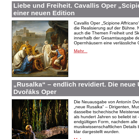
Liebe und Freiheit. Cavallis Oper „Scipi
einer neuen Edition
Cavallis Oper „Scipione Affricano“ 
die Realisierung auf der Bühne
auch die Themen Freiheit und Skl
innerhalb der Gesamtausgabe der
Opernhäusern eine verlässliche 
Mehr...
„Rusalka“ – endlich revidiert. Die neue
Dvořáks Oper
Die Neuausgabe von Antonín Dvoř
„neue Rusalka“ – Dirigenten, Mu
dasselbe tschechische Meisterwe
als hundert Jahren so beliebt ist 
endgültigen Form, nachdem alle 
musikwissenschaftlichen Details 
klar dargestellt wurden.