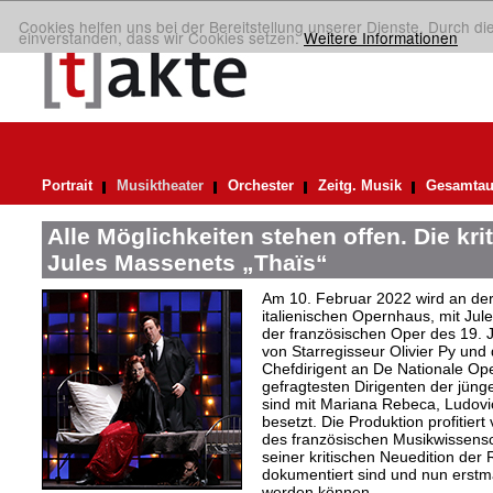
Cookies helfen uns bei der Bereitstellung unserer Dienste. Durch di
einverstanden, dass wir Cookies setzen.
Weitere Informationen
Portrait
Musiktheater
Orchester
Zeitg. Musik
Gesamtau
Alle Möglichkeiten stehen offen. Die kri
Jules Massenets „Thaïs“
Am 10. Februar 2022 wird an de
italienischen Opernhaus, mit Ju
der französischen Oper des 19. J
von Starregisseur Olivier Py und d
Chefdirigent an De Nationale Op
gefragtesten Dirigenten der jüng
sind mit Mariana Rebeca, Ludovic
besetzt. Die Produktion profitie
des französischen Musikwissensch
seiner kritischen Neuedition der 
dokumentiert sind und nun erstma
werden können.