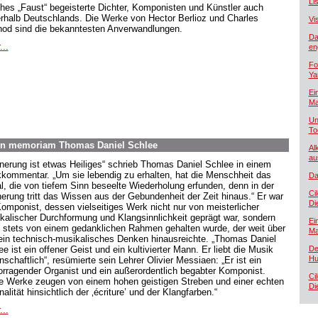
Lis
hes „Faust“ begeisterte Dichter, Komponisten und Künstler auch
rhalb Deutschlands. Die Werke von Hector Berlioz und Charles
Vi
od sind die bekanntesten Anverwandlungen.
Da
...
en
Fo
Ya
Ei
Ma
Un
To
In memoriam Thomas Daniel Schlee
Al
au
nnerung ist etwas Heiliges“ schrieb Thomas Daniel Schlee in einem
kommentar. „Um sie lebendig zu erhalten, hat die Menschheit das
Da
al, die von tiefem Sinn beseelte Wiederholung erfunden, denn in der
Ci
nerung tritt das Wissen aus der Gebundenheit der Zeit hinaus.“ Er war
Di
Komponist, dessen vielseitiges Werk nicht nur von meisterlicher
kalischer Durchformung und Klangsinnlichkeit geprägt war, sondern
Ei
 stets von einem gedanklichen Rahmen gehalten wurde, der weit über
Ma
rein technisch-musikalisches Denken hinausreichte. „Thomas Daniel
e ist ein offener Geist und ein kultivierter Mann. Er liebt die Musik
De
Hu
nschaftlich“, resümierte sein Lehrer Olivier Messiaen: „Er ist ein
orragender Organist und ein außerordentlich begabter Komponist.
Ci
e Werke zeugen von einem hohen geistigen Streben und einer echten
Di
nalität hinsichtlich der ‚écriture’ und der Klangfarben.“
...