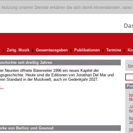
ie Nutzung unserer Dienste erklären Sie sich damit einverstanden, dass
r
Zeitg. Musik
Gesamtausgaben
Publikationen
Termine
Ko
eschichte seit dreißig Jahren
Eng
der Neunten öffnete Bärenreiter 1996 ein neues Kapitel der
agsgeschichte. Heute sind die Editionen von Jonathan Del Mar und
ren Standard in der Musikwelt, auch im Gedenkjahr 2027.
Por
...
Im
Ma
„U
Ko
Ku
10
Werke von Berlioz und Gounod
Ob