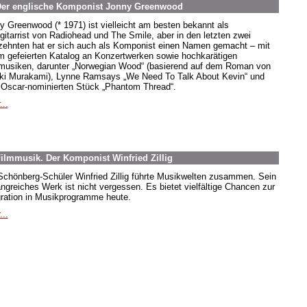
 Der englische Komponist Jonny Greenwood
y Greenwood (* 1971) ist vielleicht am besten bekannt als
gitarrist von Radiohead und The Smile, aber in den letzten zwei
zehnten hat er sich auch als Komponist einen Namen gemacht – mit
m gefeierten Katalog an Konzertwerken sowie hochkarätigen
musiken, darunter „Norwegian Wood“ (basierend auf dem Roman von
ki Murakami), Lynne Ramsays „We Need To Talk About Kevin“ und
Oscar-nominierten Stück „Phantom Thread“.
...
ilmmusik. Der Komponist Winfried Zillig
Schönberg-Schüler Winfried Zillig führte Musikwelten zusammen. Sein
ngreiches Werk ist nicht vergessen. Es bietet vielfältige Chancen zur
gration in Musikprogramme heute.
...