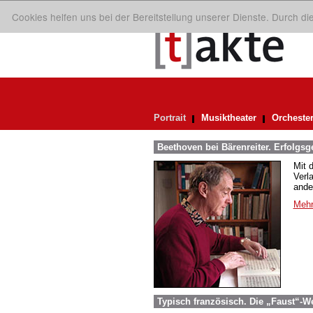
Cookies helfen uns bei der Bereitstellung unserer Dienste. Durch d
Portrait
Musiktheater
Orcheste
Beethoven bei Bärenreiter. Erfolgsg
Mit 
Verl
ande
Mehr
Typisch französisch. Die „Faust“-