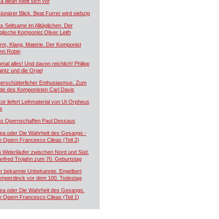
a Illean stellt sich vor
sionärer Blick. Beat Furrer wird siebzig
s Seltsame im Alltäglichen. Der
glische Komponist Oliver Leith
rm, Klang, Materie. Der Komponist
nn Robin
nmal alles! Und davon reichlich! Philipp
intz und die Orgel
erschütterlicher Enthusiasmus. Zum
de des Komponisten Carl Davis
kor liefert Leihmaterial von Ut Orpheus
s
s Opernschaffen Paul Dessaus
lea oder Die Wahrheit des Gesangs -
e Opern Francesco Cileas (Teil 2)
n Widerläufer zwischen Nord und Süd.
nfred Trojahn zum 70. Geburtstag
r bekannte Unbekannte. Engelbert
mperdinck vor dem 100. Todestag
lea oder Die Wahrheit des Gesangs.
e Opern Francesco Cileas (Teil 1)