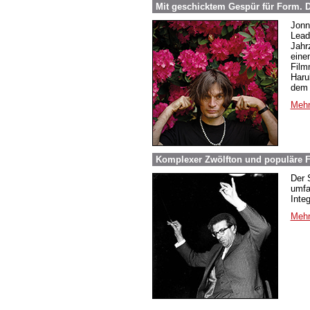
Mit geschicktem Gespür für Form.
Jonn
Lead
Jahr
eine
Film
Haru
dem 
Mehr
Komplexer Zwölfton und populäre F
Der 
umfa
Inte
Mehr