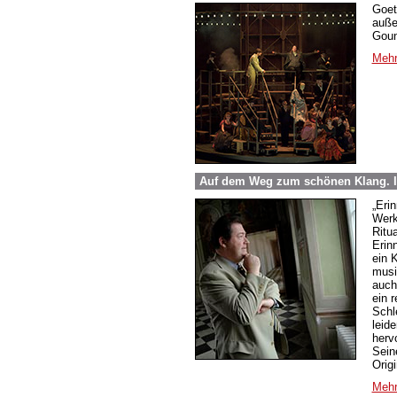
Goet
auße
Goun
Mehr
Auf dem Weg zum schönen Klang. 
„Eri
Werk
Ritu
Erin
ein 
musi
auch
ein 
Schle
leide
herv
Sein
Origi
Mehr