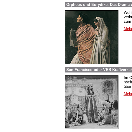
Orpheus und Eurydike. Das Drama 
Wohl
verb
zum S
Mehr
San Francisco oder VEB Kraftverkeh
Im O
höch
über 
Mehr