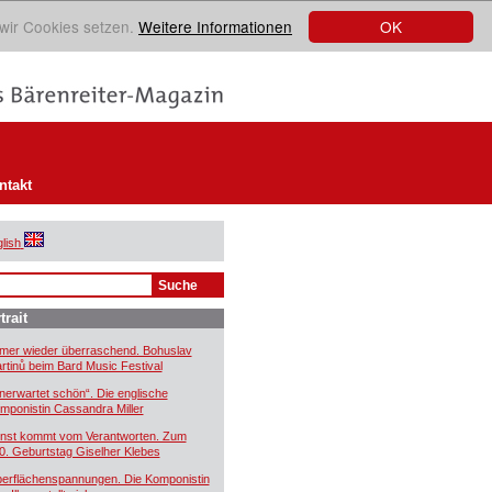
OK
 wir Cookies setzen.
Weitere Informationen
ntakt
lish
trait
mer wieder überraschend. Bohuslav
rtinů beim Bard Music Festival
nerwartet schön“. Die englische
mponistin Cassandra Miller
nst kommt vom Verantworten. Zum
0. Geburtstag Giselher Klebes
erflächenspannungen. Die Komponistin