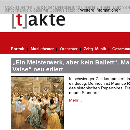
Cookies helfen uns bei der Bereitstellung unserer Dienste. Durch di
einverstanden, dass wir Cookies setzen.
Weitere Informationen
Portrait
Musiktheater
Orchester
Zeitg. Musik
Gesamtau
„Ein Meisterwerk, aber kein Ballett“. M
Valse“ neu ediert
In schwieriger Zeit komponiert, 
eindeutig: Dennoch ist Maurice R
des sinfonischen Repertoires. Di
neuen Standard.
Mehr...