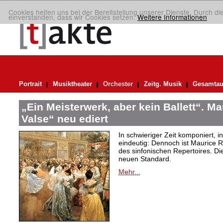
Cookies helfen uns bei der Bereitstellung unserer Dienste. Durch di
einverstanden, dass wir Cookies setzen.
Weitere Informationen
Portrait
Musiktheater
Orchester
Zeitg. Musik
Gesamtau
„Ein Meisterwerk, aber kein Ballett“. M
Valse“ neu ediert
In schwieriger Zeit komponiert, 
eindeutig: Dennoch ist Maurice R
des sinfonischen Repertoires. Di
neuen Standard.
Mehr...