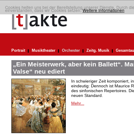
Cookies helfen uns bei der Bereitstellung unserer Dienste. Durch di
einverstanden, dass wir Cookies setzen.
Weitere Informationen
Portrait
Musiktheater
Orchester
Zeitg. Musik
Gesamtau
„Ein Meisterwerk, aber kein Ballett“. M
Valse“ neu ediert
In schwieriger Zeit komponiert, 
eindeutig: Dennoch ist Maurice R
des sinfonischen Repertoires. Di
neuen Standard.
Mehr...